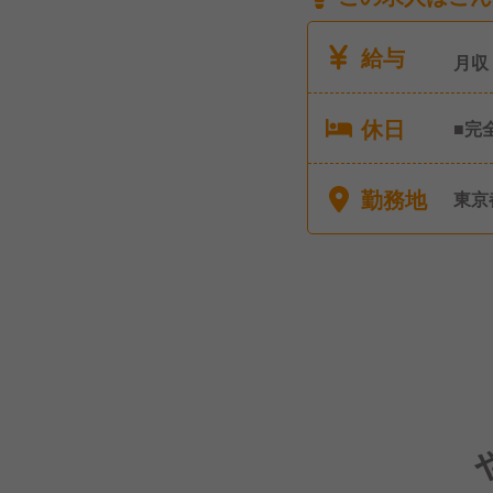
給与
月収
休日
■完
休暇
勤務地
東京