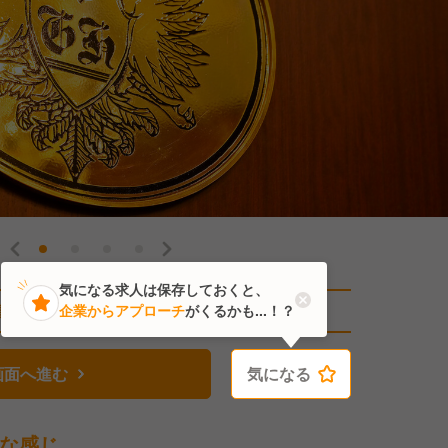
気になる求人は保存しておくと、
直近3人がこの求人を検討中
企業からアプローチ
がくるかも...！？
画面へ進む
気になる
気になる
な感じ。