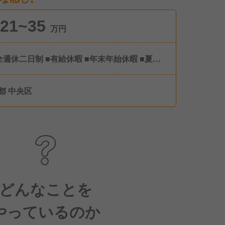
21~35
万円
全週休二日制 ■有給休暇 ■年末年始休暇 ■夏季
 ■産前産後休暇 ■生理休暇 ■子の看護休暇 ■介
護休暇 ※年間休日114日(今年度）
都 中央区
どんなことを
やっているのか