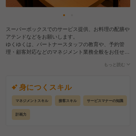
スーパーボックスでのサービス提供、お料理の配膳や
アテンドなどをお願いします。
ゆくゆくは、パートナースタッフの教育や、予約管
理・顧客対応などのマネジメント業務全般をお任せし
ます。
もっと読む
<具体的な業務内容>
部屋への誘導案内、精算対応
身につくスキル
料理運搬（デリバリー）
ルーム内接客（ルーム内利用説明、料理提供、サービ
マネジメントスキル
接客スキル
サービスマナーの知識
ス業務全般）
プレミアムサービス接客担当（ルーム内利用説明、料
計画力
理取り分け提供、サービス業務全般）
サービススタッフ指導（CS向上目的としたOJT指
導）