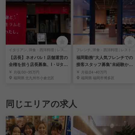
イタリアン, 洋食・西洋料理 | レストランサービス・ホールスタッフ
フレンチ, 洋食・西洋料理 | レストランサービス・ホールスタッフ
【店長】ネオバル！店舗運営の
福岡勤務*大人気フレンチでの
全権を担う店長募集、I・Uター
接客スタッフ募集*未経験から
ン30万補助！
学べる*
月収/30~35万円
月収/24~40万円
福岡県 北九州市小倉北区
福岡県 福岡市博多区
同じエリアの求人