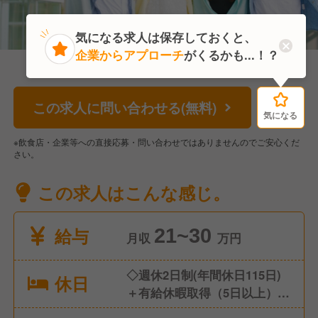
気になる求人は保存しておくと、
企業からアプローチ
がくるかも...！？
この求人に問い合わせる(無料)
気になる
気になる
※飲食店・企業等への直接応募・問い合わせではありませんのでご安心くだ
さい。
この求人はこんな感じ。
給与
21~30
月収
万円
​​​​​​◇週休2日制(年間休日115日)
休日
＋有給休暇取得（5日以上）
オフシーズン(11月～1月)は土