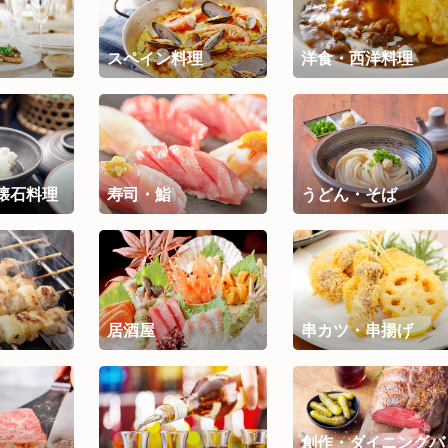
スペイン料理
洋食・西洋料理
懐石料理
寿司・鮨
うどん・そば
居酒屋
串カツ・串揚げ
創作・ダイニングバ