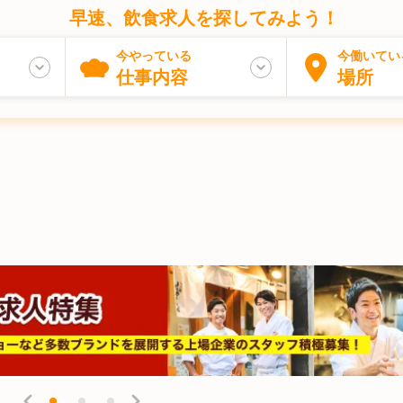
早速、飲食求人を探してみよう！
今やっている
今働いてい
仕事内容
場所
チ
理長・料理長候補
岩手県
スペイン料理
宮城県
レストランサービス・ホールスタッフ
洋食・西洋料理
秋田県
山形県
和食
福島県
茨
調理見習い・調理補助
寿司・鮨
埼玉県
千葉県
うどん・そば
寿司職人
東京都
焼肉
神奈川県
鉄板調理
焼き鳥
新潟県
居酒屋
好み焼き・たこ焼き・もんじゃ焼き
山梨県
天ぷら職人
長野県
焼き鳥職人
岐阜県
パティシエ
ステーキ・鉄板焼き
静岡県
愛知県
三
ダイニングバー
大阪府
ソムリエ
兵庫県
中華料理・中国料理
バーテンダー
奈良県
バリスタ
和歌山県
ラーメン
ピッツァイオ
鳥取県
プション・レストランレセプション
山口県
カフェ
徳島県
パティスリー・ケーキ屋
香川県
スーパーバイザー
愛媛県
高知県
福
ェリー
アマネージャー
熊本県
ホテル・旅館
大分県
商品開発
宮崎県
集団調理・ケータリング
営業管理職・経営幹部
鹿児島県
沖縄県
ブライ