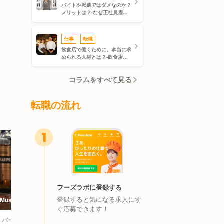
バイトや派遣ではダメなのか？
メリットは？-なぜ正社員雇用
の方がいいのかまとめてみた-
仕事
転職
飲食店で働くために、本当に求
理
められる人材とは？-飲食店を
経営する企業の人事担当に聞い
てみた-
コラムをすべて見る
転職の流れ
フーズラボに登録する
登録すると気になる求人にす
MusicBar Cielnage | レストランサービ
バーガーキング イオ
ぐ応募できます！
ス・ホールスタッフ
長・店長候補
・バー | レストランサービス・ホールスタッフ
ファストフード | 店長・