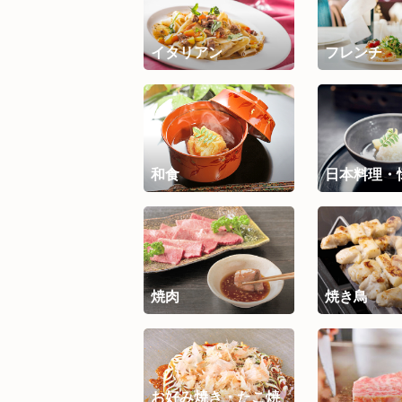
イタリアン
フレンチ
和食
日本料理・
焼肉
焼き鳥
お好み焼き・たこ焼