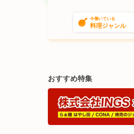
今働いている
料理ジャンル
イタリアン
店長・店長候補
北海道
青森県
フレン
料
日本料理・懐石料理
キッチンスタッフ
栃木県
群馬県
串カツ・串揚げ
うどん職人・そば職人
石川県
福井県
お
おすすめ特集
バル・バー
ブーランジェ・ベーカー
滋賀県
京都府
創作・
アジア料理・エスニック
販売スタッフ
岡山県
広島県
レセ
ベーカリー・ブーランジ
本部スタッフ
佐賀県
長崎県
エリ