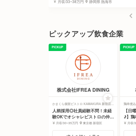
大阪市中央区
月収/33~38万円
静岡県 熱海市
ピックアップ飲食企業
PICKUP
PICKUP
社LDH kitchen
株式会社IFREA DINING
ON 鳥佳 | 調理見習い・調理補
かまくら個室ビストロ KAMAKURA 新宿店 |
鶏串煮込
レストランサービス・ホールスタッフ求人
求人
躍中＊充実待遇】世界
人柄採用◎社員経験不問！未経
【日
人気店で、独立の夢を
験OKでオシャレビストロの仲間
♪】
んか？
入！
補
0万円
東京都 渋谷区
月収/30~35万円
東京都 新宿区
月収/