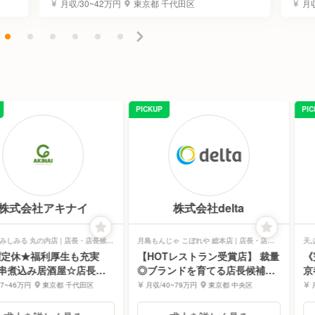
月収/30~42万円
東京都 千代田区
月収
PICKUP
PI
株式会社アキナイ
株式会社delta
みしみる 丸の内店 | 店長・店長候補
月島もんじゃ こぼれや 総本店 | 店長・店長
天
候補求人
ホ
曜定休★福利厚生も充実
【HOTレストラン受賞店】 裁量
《
鶏串煮込み居酒屋☆店長候
◎ブランドを育てる店長候補募
京
集！
ビ
37~46万円
東京都 千代田区
月収/40~79万円
東京都 中央区