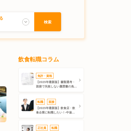
る
検索
城県
飲食転職コラム
富山県
重県
免許・資格
【2025年最新版】書類選考・
面接で失敗しない履歴書の免
ーロ
島根県
許・資格、自己PR・志望動機
の書き方
転職
面接
岡県
【2025年最新版】飲食店・飲
食企業に転職したい！-中途採
用面接でよく聞かれる質問の対
ダル
策-
正社員
転職