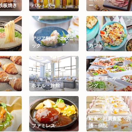
鉄板焼き
バル・バー
ー
アジア料理・エスニ
ック
カフェ
・ブーラ
集団調理・ケータリ
ホテル・旅館
ング
給食・社員食堂・介
ード
ファミレス
護・病院