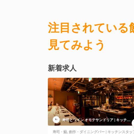
ファストフード
ウェディングプランナー
フ
テイクアウト・惣菜・弁
生産加工（精肉・鮮魚・
注目されている
バトラー・ルームサービ
見てみよう
その他(仕事内容)
新着求人
ストランサービス・
寿司とワイン オモテサンドリア | キッチン
スタッフ
ホールスタッフ
寿司・鮨, 創作・ダイニングバー | キッチンスタッ