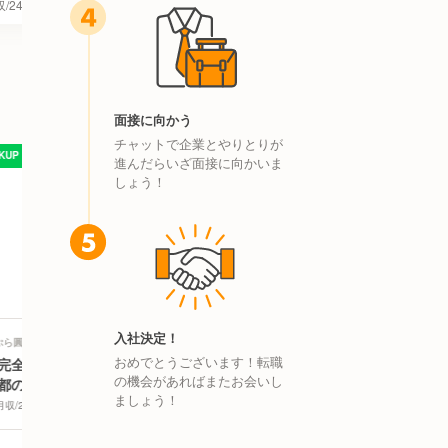
/24~35万円
福岡県 福岡市博多区
月収/21~24万円
大
面接に向かう
チャットで企業とやりとりが
CKUP
PICKUP
進んだらいざ面接に向かいま
しょう！
株式会社圓堂
株式会社ファイブグループ
入社決定！
ぷら圓堂 八坂本店 | レストランサービス・
洋風居酒屋 ペコリ 亀戸店 | キッチンスタッ
ールスタッフ求人
フ求人
おめでとうございます！転職
完全週休2日＊未経験可能》
《月9休｜未経験OK！》トルコ
の機会があればまたお会いし
都の高級天ぷら料理店のサー
ランプ灯るダイニングのキッチ
ましょう！
ススタッフ募集
ン
月収/26~30万円
京都府 京都市東山区
月収/28~36万円
東京都 江東区