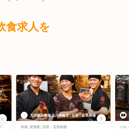
ァミレス
栄養士・管理栄養士
給食・社員食堂・介護・病院
女将・和装ホール
専門店（各国料理）
当屋
青果など）
その他(料理ジャンル)
スーパーフロア・小売
スクール講師
飲食求人を
ス
レストラン予約管理
スチュワード・洗い場
宴会調
九州塚田農場 品川高輪店 | 店長・店長候補
フ
和食, 居酒屋 | 店長・店長候補
バル