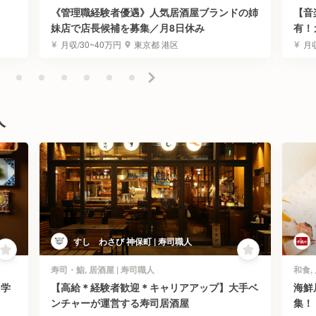
《管理職経験者優遇》人気居酒屋ブランドの姉
【音
妹店で店長候補を募集／月8日休み
有！
月収/30~40万円
東京都 港区
月収
人
すし わさび 神保町 | 寿司職人
寿司・鮨, 居酒屋 | 寿司職人
和食,
を学
【高給＊経験者歓迎＊キャリアアップ】大手ベ
海鮮
ンチャーが運営する寿司居酒屋
集！