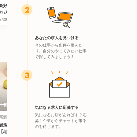
楽好き集まれ】実働6h！賞与＆夏季休暇
ワッパーが大人気、
カジュアルバー店長候補募集
ャー候補を募集!!
/20~22万円
東京都 中央区
月収/23~40万円
長
あなたの求人を見つける
今の仕事から条件を選んだ
り、自分のやってみたい仕事
で探してみましょう！
十徳や 筑紫口店 | 料理長・料理長候補
とんかつKYK 粋
気になる求人に応募する
イニング店 | キッ
気になるお店があればすぐ応
 居酒屋 | 料理長・料理長候補
和食, 専門店（各国料理）
募！企業からチャットが来る
居酒屋ベテランキッチンスタッフ正社員募
《天王寺＊アクセス
のを待ちます。
【老舗企業◎】
して長く働ける環境