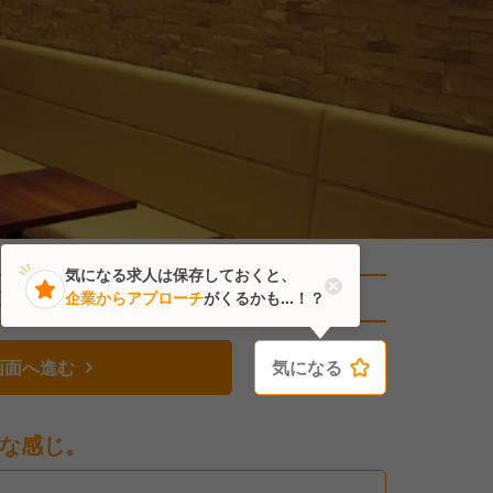
気になる求人は保存しておくと、
直近17人がこの求人を検討中
企業からアプローチ
がくるかも...！？
画面へ進む
気になる
気になる
な感じ。