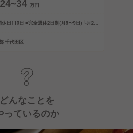
24~34
万円
間休日110日 ■完全週休2日制(月8〜9日) └月2回
ト希望を募り、考慮してお休みを調整します！
前産後休暇※取得・復職実績あり ■育児休暇 ■慶
都 千代田区
暇 ■介護休暇
どんなことを
やっているのか