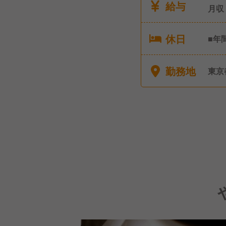
給与
月収
休日
■年
シフ
■産
勤務地
東京
弔休