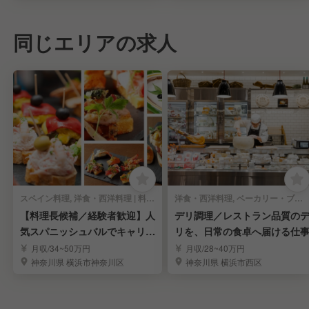
同じエリアの求人
スペイン料理, 洋食・西洋料理 | 料理長・料理長候補
洋食・西洋料理, ベーカリー・ブーランジェリー | 料理長・料理長候補
【料理長候補／経験者歓迎】人
デリ調理／レストラン品質の
気スパニッシュバルでキャリア
リを、日常の食卓へ届ける仕
アップ
月収/34~50万円
月収/28~40万円
神奈川県 横浜市神奈川区
神奈川県 横浜市西区