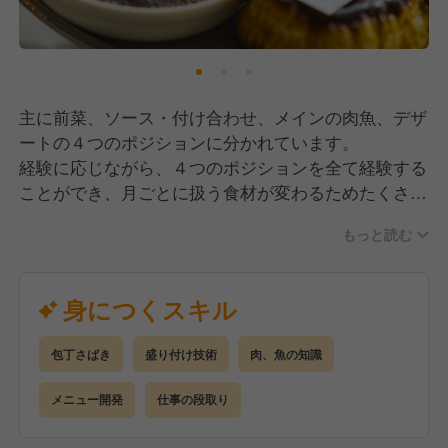
主に前菜、ソース・付け合わせ、メインの肉魚、デザ
ートの４つのポジションに分かれています。
経験に応じながら、４つのポジションを全て経験する
ことができ、月ごとに扱う食材が変わるためたくさん
の料理を覚えることができます。季節の料理の品目は
もっと読む
各店舗のスタッフのアイデアを反映。スキルアップも
やりがいも実感できるお仕事です。
将来的にはメニュー開発・指導業務など、店舗の管
身につくスキル
理・運営面でも活躍してください！
包丁さばき
盛り付け技術
肉、魚の知識
メニュー開発
仕事の段取り