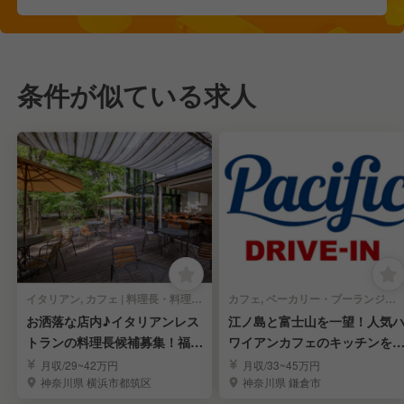
条件が似ている求人
イタリアン, カフェ | 料理長・料理長候補
カフェ, ベーカリー・ブーランジェリー | 料理長・料理長候補
お洒落な店内♪イタリアンレス
江ノ島と富士山を一望！人気
トランの料理長候補募集！福利
ワイアンカフェのキッチンを
厚生充実◎
えるスーシェフ募集
月収/29~42万円
月収/33~45万円
神奈川県 横浜市都筑区
神奈川県 鎌倉市