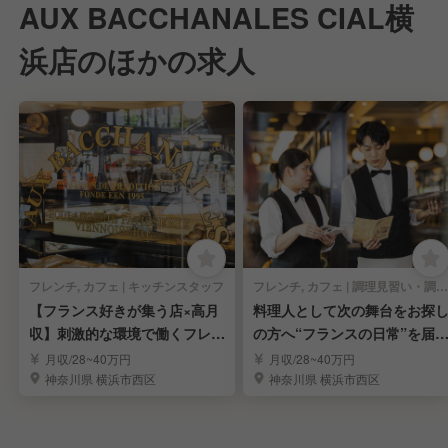
AUX BACCHANALES CIAL横
浜店のほかの求人
フレンチ, カフェ | キッチンスタッフ
フレンチ, カフェ | 調理見習い・調理補助
【フランス好きが集う店×高月
料理人として次の舞台をお探
収】刺激的な環境で働くフレン
の方へ“フランスの日常”を届
チ料理人
るお仕事
月収/28~40万円
月収/28~40万円
神奈川県 横浜市西区
神奈川県 横浜市西区