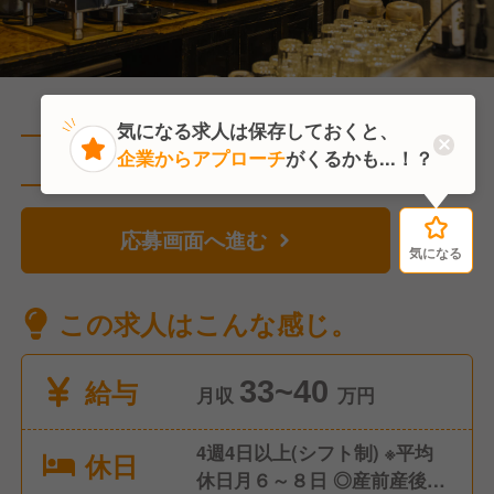
気になる求人は保存しておくと、
企業からアプローチ
がくるかも...！？
直近2人がこの求人を検討中
応募画面へ進む
気になる
気になる
この求人はこんな感じ。
給与
33~40
月収
万円
4週4日以上(シフト制) ※平均
休日
休日月６～８日 ◎産前産後休