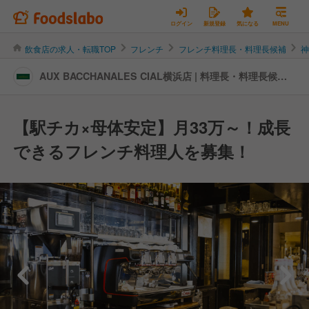
ログイン
新規登録
気になる
MENU
飲食店の求人・転職TOP
フレンチ
フレンチ料理長・料理長候補
AUX BACCHANALES CIAL横浜店 | 料理長・料理長候補
の転職・求人情報
【駅チカ×母体安定】月33万～！成長
できるフレンチ料理人を募集！