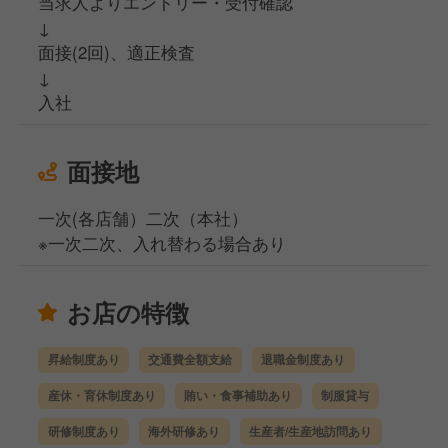
当求人よりエントリー・受付確認
↓
面接(2回)、適正検査
↓
入社
面接地
一次(各店舗）二次（本社）
※一次二次、入れ替わる場合あり
お店の特徴
昇給制度あり
交通費全額支給
退職金制度あり
産休・育休制度あり
賄い・食事補助あり
制服貸与
研修制度あり
海外研修あり
生産者/生産地訪問あり