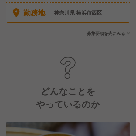
暇 ◎育児休暇 ◎介護休暇 ◎
勤務地
有給休暇 ◎慶弔休暇
神奈川県 横浜市西区
募集要項を先にみる
どんなことを
やっているのか