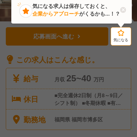
気になる求人は保存しておくと、
企業からアプローチ
がくるかも...！？
応募画面へ進む
気になる
気になる
この求人はこんな感じ。
給与
25~40
月収
万円
■完全週休2日制（月8～9日／
休日
シフト制） ■冬期休暇 ■有給
休暇 ■慶弔休暇 ■産前・産後
勤務地
休暇、育児休暇
福岡県 福岡市博多区