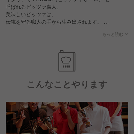
呼ばれるピッツァ職人。
美味しいピッツァは、
伝統を守る職人の手から生み出されます。
圧倒的な存在感の窯で焼き上げる
もっと読む
その見事な手さばきは、目にも楽しい一品です。
イタリア・ナポリで開催された、
世界最高峰のピッツァの祭典「PIZZA FEST」。
その大会で我々のチームが
3年連続受賞を決めました。
こんなことやります
厳しい指導のもとで経験を積み、
常に真剣勝負でピッツァに向き合う
ピッツァイオーロは、
SALVATOREの誇りです。