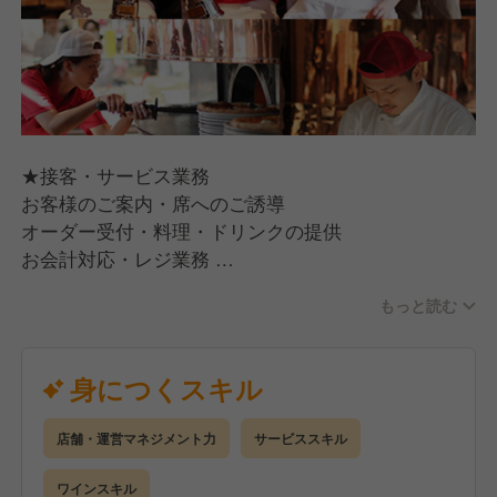
★接客・サービス業務
お客様のご案内・席へのご誘導
オーダー受付・料理・ドリンクの提供
お会計対応・レジ業務
テーブルセッティング・清掃業務
もっと読む
お客様からのお問い合わせ対応
★店舗運営サポート業務
身につくスキル
開店・閉店準備作業
店内清掃・衛生管理
店舗・運営マネジメント力
サービススキル
在庫管理・発注業務のサポート
新人スタッフの指導・教育（経験者の場合）
ワインスキル