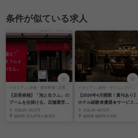
条件が似ている求人
イタリアン, 洋食・西洋料理 | 店長・店長候補
イタリアン, 創作・ダイニングバー | 店長・店長候補
【店長候補】「泡と生ラム」の
【2026年4月開業！賞与あり】
ブームを仕掛ける。店舗運営の
ホテル経験者優遇★サービス
全権を担う店長募集
タッフ募集！
月収/26~35万円
月収/45~60万円
福岡県 北九州市小倉北区
福岡県 福岡市中央区