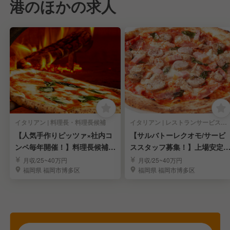
港のほかの求人
イタリアン | 料理長・料理長候補
イタリアン | レストランサービス・ホールスタッフ
【人気手作りピッツァ×社内コ
【サルバトーレクオモ/サービ
ンペ毎年開催！】料理長候補募
ススタッフ募集！】上場安定
集
業
月収/25~40万円
月収/25~40万円
福岡県 福岡市博多区
福岡県 福岡市博多区