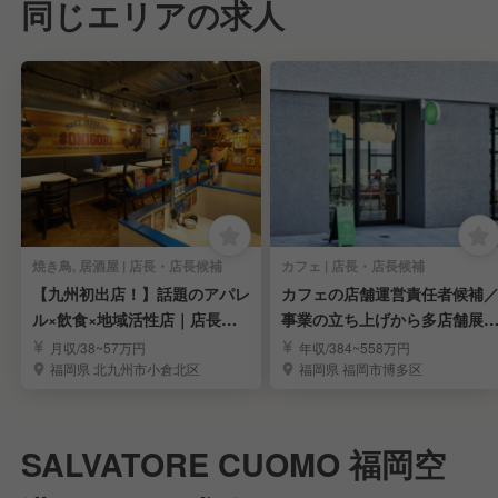
同じエリアの求人
焼き鳥, 居酒屋 | 店長・店長候補
カフェ | 店長・店長候補
【九州初出店！】話題のアパレ
カフェの店舗運営責任者候補
ル×飲食×地域活性店｜店長・
事業の立ち上げから多店舗展
店長候補求む
まで担う
月収/38~57万円
年収/384~558万円
福岡県 北九州市小倉北区
福岡県 福岡市博多区
SALVATORE CUOMO 福岡空