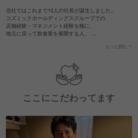
当社ではこれまで12人の社長が誕生しました。
コズミックホールディングスグループでの
店舗経験・マネジメント経験を糧に、
地元に戻って飲食業を展開する人、
飲食業をサポートできる他分野での
もっと読む
事業を志した人など形は様々ですが、
夢を結実させています。
≪入社後のキャリアプラン≫
やるべきことは多く、取り組むべき課題も多いです
ここにこだわってます
が、
その分、短期間で様々な知識やスキルを
身につけられる環境です。変化の時代だからこそ面白
い。
ぜひ当社であなたの経験を発揮してください。