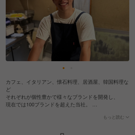
1、一般社員
2、主任
2、店長
3、ブロック長
4、マネージャー
5、部長
6、物件開発
7、購買・商品開発
8、採用・育成担当
9、加盟店開発
10、FC本部SV
カフェ、イタリアン、懐石料理、居酒屋、韓国料理な
11、事業部長
ど
12、経営企画
それぞれが個性豊かで様々なブランドを開発し、
現在では100ブランドを超えた当社。
もっと読む
当社のブランド開発の特徴は本部だけで
決めていないのが特徴です。メニューだってそう。
食材、見栄え、価格帯…など、お客様と日々接する