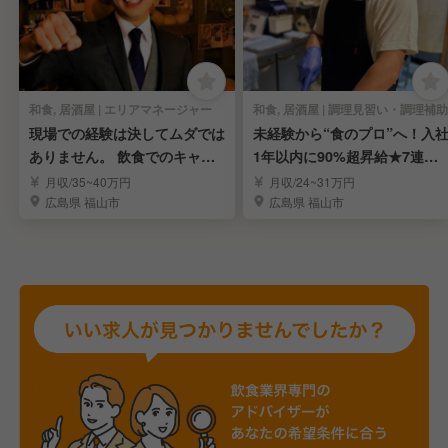
和食, 居酒屋 | エリアマネージャー
和食, 居酒屋 | 調理見習い・調理補助
現場での経験は決してムダでは
未経験から“食のプロ”へ！入
ありません。 飲食でのキャリ
1年以内に90%超昇給★7連休
アを考えませんか？
も取得可能！
月収/35~40万円
月収/24~31万円
広島県 福山市
広島県 福山市