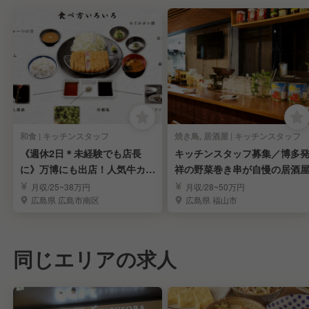
和食 | キッチンスタッフ
焼き鳥, 居酒屋 | キッチンスタッフ
《週休2日＊未経験でも店長
キッチンスタッフ募集／博多
に》万博にも出店！人気牛カツ
祥の野菜巻き串が自慢の居酒
専門店のスタッフ募集
月収/25~38万円
月収/28~50万円
広島県 広島市南区
広島県 福山市
同じエリアの求人