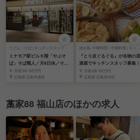
うどん・そば | キッチンスタッフ
焼き鳥, 中華料理・中国料理 | キッチンスタッフ
ミナモア駅ビル６階「やぶそ
『とり皮ぐるぐる』が名物の
ば」そば職人／月8日休／そば
酒屋でキッチンスタッフ募集
食べ放題付き
月収/30~32万円
月収/28~50万円
広島県 広島市南区
広島県 広島市中区
藁家88 福山店のほかの求人