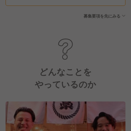
あり ◎コズミックセブン スタ
ート◎ 公休2日+有給5日の計7
募集要項を先にみる
連休が取得可能！ ※有給休暇
年間10日～20日 （当社規定に
より勤続ヶ月数により付与）
※全社員に徹底しています
どんなことを
やっているのか