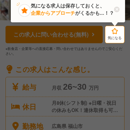
気になる求人は保存しておくと、
企業からアプローチ
がくるかも...！？
この求人に問い合わせる(無料)
気になる
気になる
※飲食店・企業等への直接応募・問い合わせではありませんのでご安心くだ
さい。
この求人はこんな感じ。
給与
26~30
月収
万円
月8休(シフト制) ※日曜・祝日
休日
の休みもOK！連休取得も可能
他、夏期・冬期休暇、年末年
勤務地
始休暇、 育休・産休取得実績
広島県 福山市