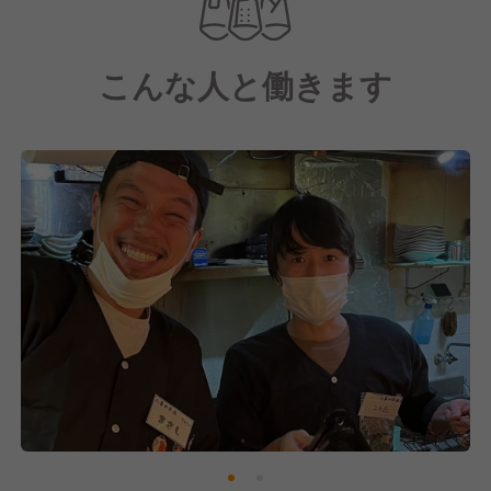
●国内デリバリー・テイクアウト事業
●国内FC事業 / 海外FC事業
こんな人と働きます
など幅広く事業を展開。
今後も勢いを留めず、『新業態への着手』
『既存ブランドのFC展開』
この二つを軸に、着実に事業を拡大。