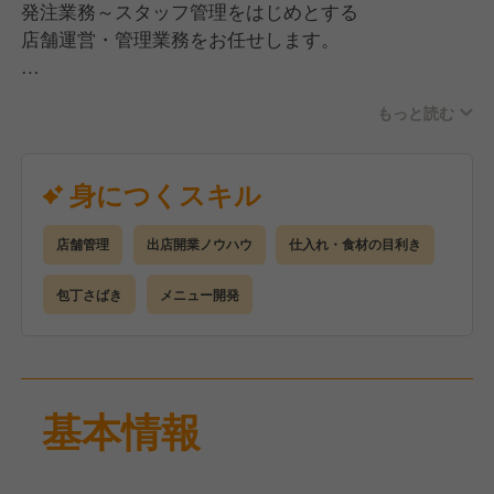
発注業務～スタッフ管理をはじめとする
店舗運営・管理業務をお任せします。
具体的には・・・
もっと読む
●調理業務
●スタッフのシフト管理、採用・教育
●店舗の売上・原価管理
身につくスキル
●販促施策のプランニング、実施
店舗管理
出店開業ノウハウ
仕入れ・食材の目利き
ゆくゆくは多店舗管理・マネジメントを
目指したりするなどの貴方の成長に合わせた
包丁さばき
メニュー開発
キャリアアップも図れます。
基本情報