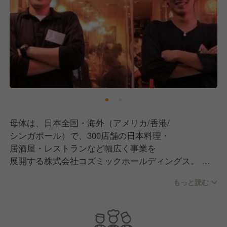
母体は、日本全国・海外（アメリカ/香港/
シンガポール）で、300店舗の日本料理・
居酒屋・レストランなど幅広く事業を
展開する株式会社コズミックホールディングス。
もっと読む
現在は飲食事業のブランド数は100ブランドを超え
日本全国36都道府県＋海外3ヵ国で
●国内直営レストラン事業(居酒屋･カフェなど)
●海外直営レストラン事業