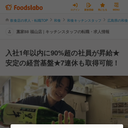
ログイン
新規登録
気になる
MENU
飲食店の求人・転職TOP
和食
和食キッチンスタッフ
広島県の和
藁家88 福山店 | キッチンスタッフの転職・求人情報
入社1年以内に90%超の社員が昇給★
安定の経営基盤★7連休も取得可能！