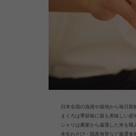
日本全国の漁港や築地から毎日新
まぐろは季節毎に最も美味しい産
シャリは農家から厳選した米を職
本生わさび・国産海苔など厳選食