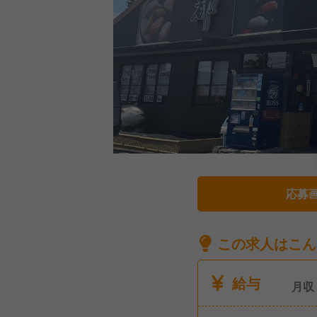
応募
この求人はこん
給与
月収