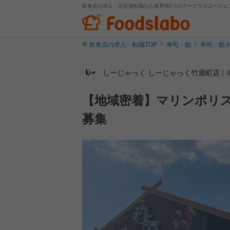
飲食店の求人・正社員転職なら業界NO.1のフーズラボエージェ
飲食店の求人・転職TOP
寿司・鮨
寿司・鮨
しーじゃっく しーじゃっく竹屋町店 |
【地域密着】マリンポリ
募集