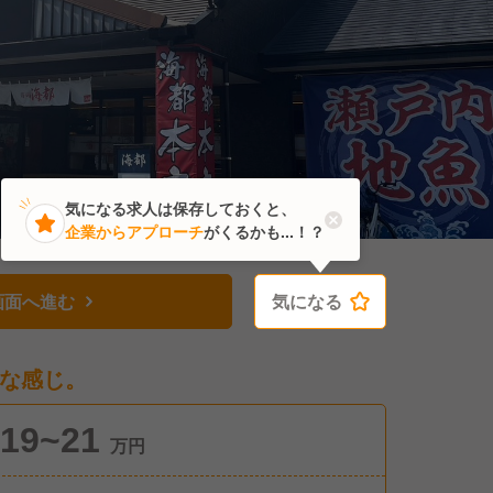
気になる求人は保存しておくと、
企業からアプローチ
がくるかも...！？
画面へ進む
気になる
気になる
な感じ。
19~21
万円