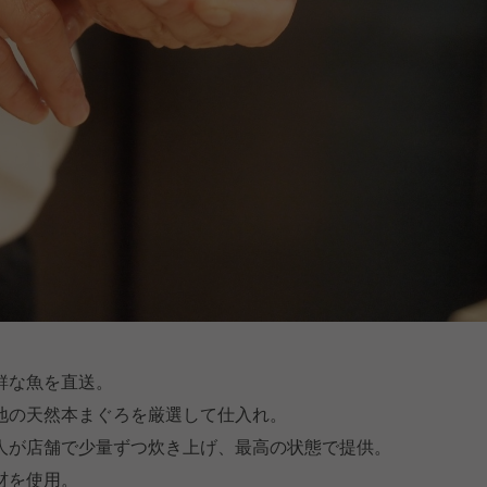
鮮な魚を直送。
地の天然本まぐろを厳選して仕入れ。
人が店舗で少量ずつ炊き上げ、最高の状態で提供。
材を使用。