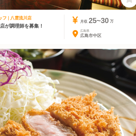
ッフ | 八雲流川店
25~30
月収
食店が調理師を募集！
広島県
広島市中区