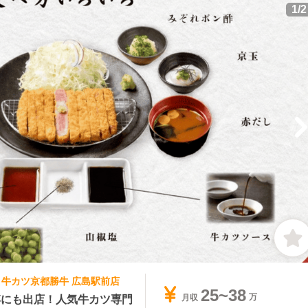
1
/
2
牛 牛カツ京都勝牛 広島駅前店
25~38
博にも出店！人気牛カツ専門
月収