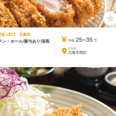
乃坂 LECT 広島店
25~35
ン・ホール/賞与あり/深夜
月収
広島県
広島市西区