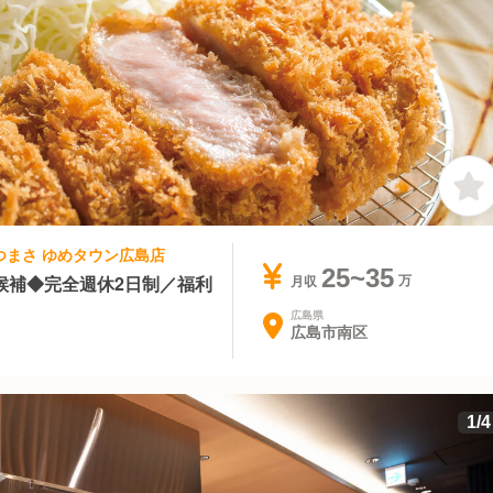
 かつまさ ゆめタウン広島店
25~35
候補◆完全週休2日制／福利
月収
広島県
広島市南区
1
/
4