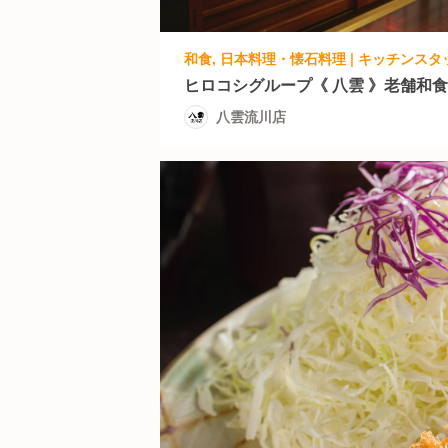
和食, 日本料理・懐石料理 | キッチンスタ
ヒロコシグループ《 八雲 》老舗和
八雲流川店