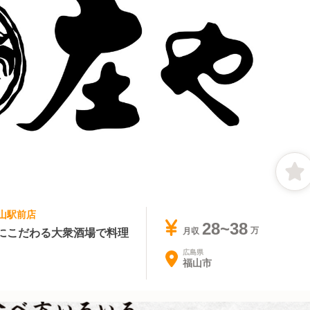
福山駅前店
28~38
にこだわる大衆酒場で料理
月収
広島県
福山市