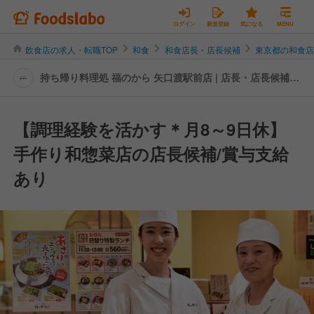
ログイン
新規登録
気になる
MENU
飲食店の求人・転職TOP
和食
和食店長・店長候補
東京都の和食
持ち帰り料理処 福のから 矢口渡駅前店 | 店長・店長候補の
転職・求人情報
【調理経験を活かす＊月8～9日休】
手作り和惣菜店の店長候補/賞与支給
あり