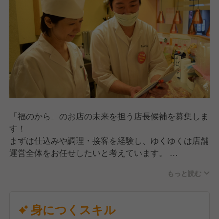
【あなたに合ったキャリアパスをご用意しています】
弊社では、目指す将来やライフスタイルに応じて、さ
まざまなキャリアパスをご用意しています。
「地元に根ざして働きたい」「もっと上を目指した
い」「将来は自分の店を持ちたい」—
その想いを、すべて応援します。
■ 地元に密着して働く「店長」へ
通勤やワークライフバランスを大切にしながら、愛着
「福のから」のお店の未来を担う店長候補を募集しま
のある街で1店舗の責任者として活躍できます。
す！
「この街でずっと働きたい」という方にぴったりのキ
まずは仕込みや調理・接客を経験し、ゆくゆくは店舗
ャリアです。
運営全体をお任せしたいと考えています。
■ 複数店舗を束ねるSV・マネージャーあるいは本部
もっと読む
【一日の仕事の流れ】（例）
職へ
■ 開店準備（調理器具・食材の確認、店舗の立ち上
さらなるキャリアアップを目指したい方には、複数店
げ）
身につくスキル
舗の運営管理を担うスーパーバイザーやマネージャー
■ 調理・仕込み（昼ピーク分）（唐揚げ・お惣菜・お