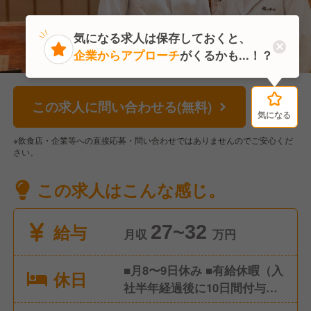
気になる求人は保存しておくと、
企業からアプローチ
がくるかも...！？
この求人に問い合わせる(無料)
気になる
気になる
※飲食店・企業等への直接応募・問い合わせではありませんのでご安心くだ
さい。
この求人はこんな感じ。
給与
27~32
月収
万円
■月8〜9日休み ■有給休暇（入
休日
社半年経過後に10日間付与）
■年末年始休暇 ■夏季休暇（4