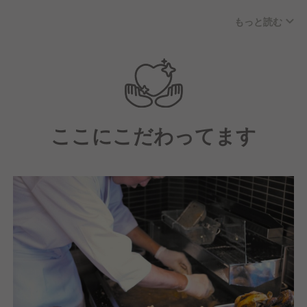
など、みなさん、それぞれのライフスタイルに合わせ
もっと読む
て勤務されています。
【社員について】
30～40歳代の社員が中心となって活躍中！
中途入社された方が多く、居酒屋やチェーン店など、
さまざまな業態の飲食経験者がほとんどです。
ここにこだわってます
一方で、長年当社で勤めている方の中には、20年近く
在籍されている方もいらっしゃいます。
《求める人物像》
ずばり、コミュニケーションを大切にできる方です。
テイクアウト専門店のため、お客様と話す時間は少な
くなりがちです。その限られた時間の中でも、明るく
気さくな接客で良い印象を持っていただき、もっと福
のからリピーターを増やしたいと思っています。
《こんな方に向いています》