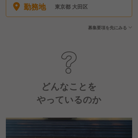
勤務地
日間） ■慶弔休暇
東京都 大田区
募集要項を先にみる
どんなことを
やっているのか