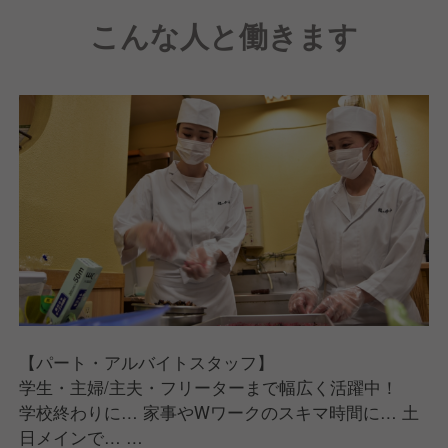
お弁当類は、筍や秋鮭など、四季折々の食材を活かし
こんな人と働きます
た季節ごはん、手軽に楽しめる丼もの、ボリューム満
点の幕の内弁当など多彩なラインアップ。
また、串揚げやコロッケなどのお惣菜も豊富に取り揃
え、年間20種類以上の季節商品・新商品を展開。幅広
いお客様にご支持をいただいています。
【パート・アルバイトスタッフ】
学生・主婦/主夫・フリーターまで幅広く活躍中！
学校終わりに… 家事やWワークのスキマ時間に… 土
日メインで…