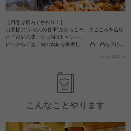
・食を通じて人を笑顔にする仕事がしたい
・お客様との距離が近い店づくりに興味がある
・飲食業界でキャリアアップしたい
【料理は店内で手作り！】
・チームで協力するのが好き
お客様の“ふだんの食事”だからこそ、まごころを込め
た「家庭の味」をお届けしたい—。
福のからでは、旬の食材を厳選し、一品一品を店内で
丁寧に手作り。
もっと読む
出汁の旨味や季節の味わい、そして見た目にもこだわ
り「和」の美しさを感じられるお弁当・お惣菜をご提
供しています。
ただし、調理には特別な専門技術や職人技は必要あり
ません。
こんなことやります
調理手順や工程はしっかりマニュアル化されており、
調理に自信のない方でも安心。
一方で調理業務のご経験がある方なら、すぐに先輩ス
タッフと同等の業務レベルを目指せます！