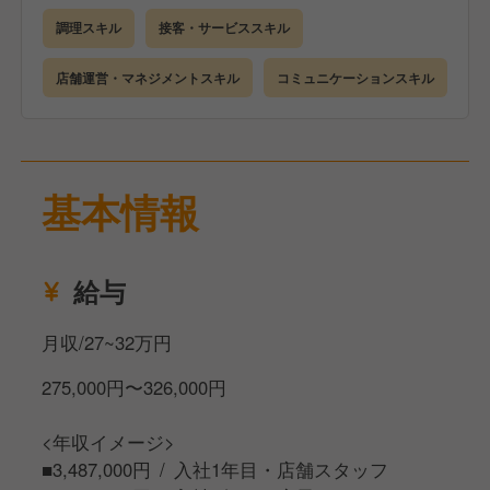
への道があります。
弁当など）
調理スキル
接客・サービススキル
また、現場経験を活かして、商品開発・立地開発・教
■ 営業開始・品出し（商品を店頭へ並べます）
育部門など、本部職へのキャリアチェンジも可能で
■ 接客・販売（昼ピーク）（お客様に笑顔で対応）
店舗運営・マネジメントスキル
コミュニケーションスキル
す。
■ 売上管理・発注（日々の入金・両替・材料発注）
■ 調理・仕込み（夕方ピーク分）
■ 自分の店舗を持つ「独立・開業コース」も！
■ 接客・販売（夕方ピーク）
「いつか自分のお店を持ちたい」という夢がある方に
■ 閉店準備（在庫調整・レジ締め・清掃）
は、独立支援制度をご用意。
基本情報
■ 日報・報告業務（本社やマネージャーとの連携）
現場で経験を積みながら経営ノウハウを学べる環境に
加え、初期費用を抑えてFCオーナーとして独立開業
【入社後のステップ】（イメージ）
することも可能です。
給与
STEP1｜オペレーション習得（1〜4ヶ月）
先輩スタッフのもとで、仕込み・調理・接客・販売の
月収/27~32万円
基本オペレーションを習得します。
275,000円〜326,000円
STEP2｜店舗業務の幅を拡大（4〜6ヶ月）
発注・在庫管理・売上・販売管理など、店舗全体を見
<年収イメージ>
渡せる役割もお任せします。
■3,487,000円 / 入社1年目・店舗スタッフ