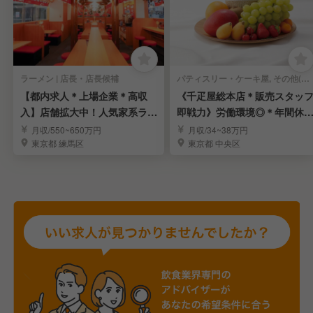
ラーメン | 店長・店長候補
パティスリー・ケーキ屋, その他(料理ジャンル) | 店長・店長候補
【都内求人＊上場企業＊高収
《千疋屋総本店＊販売スタッ
入】店舗拡大中！人気家系ラー
即戦力》労働環境◎＊年間休1
メン「町田商店」
15日＊賞与年3回
月収/550~650万円
月収/34~38万円
東京都 練馬区
東京都 中央区