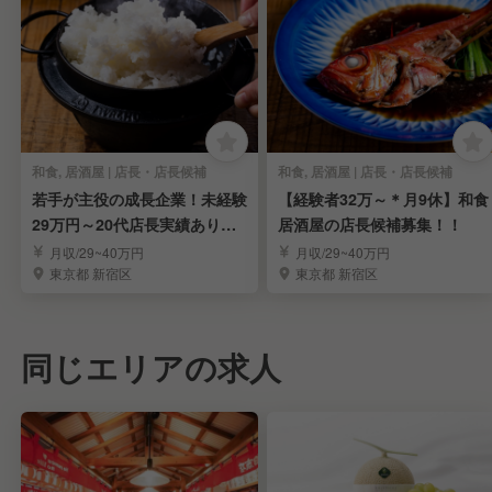
和食, 居酒屋 | 店長・店長候補
和食, 居酒屋 | 店長・店長候補
若手が主役の成長企業！未経験
【経験者32万～＊月9休】和食
29万円～20代店長実績あり◎
居酒屋の店長候補募集！！
店長候補募集
月収/29~40万円
月収/29~40万円
東京都 新宿区
東京都 新宿区
同じエリアの求人