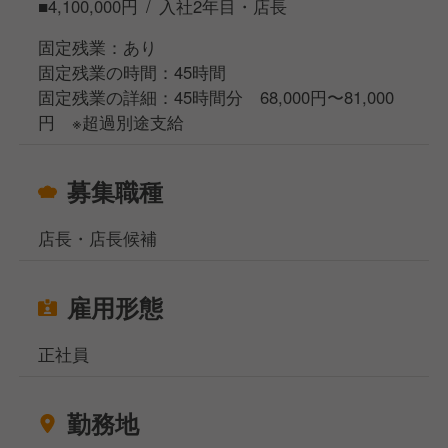
■4,100,000円 / 入社2年目・店長
STEP3｜マネジメントへ（6ヶ月〜1年）
シフト作成、スタッフ育成、経費管理、経営管理など
固定残業：あり
を学び、店長として1店舗を任される存在に成長！
固定残業の時間：45時間
固定残業の詳細：45時間分 68,000円〜81,000
あなたが丁寧に仕込み、調理した料理を、自分の手で
円 ※超過別途支給
お客様へお渡しし「美味しかったよ」「また来るね」
と直接声をかけてもらえる—
募集職種
そんな瞬間が、この仕事の一番のやりがいです。
お客様の笑顔、スタッフとのチームワーク、地域との
店長・店長候補
つながり…。
飲食の現場だからこそ味わえる達成感が、このお店に
はあります。
雇用形態
正社員
勤務地