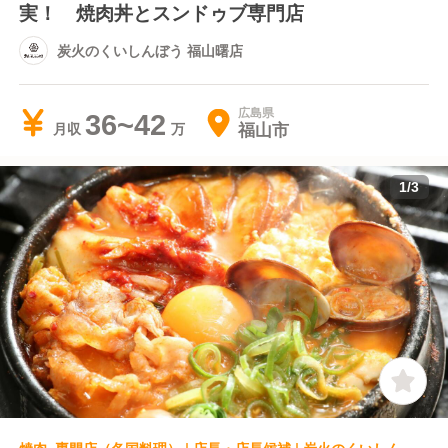
実！ 焼肉丼とスンドゥブ専門店
炭火のくいしんぼう 福山曙店
広島県
36~42
福山市
月収
1
/
3