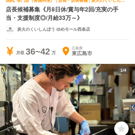
焼肉, 専門店（各国料理） | 店長・店長候補 | 炭火のくいしんぼう ゆめモール西条店
店長候補募集《月8日休/賞与年2回/充実の手
当・支援制度◎/月給33万～》
炭火のくいしんぼう ゆめモール西条店
広島県
36~42
東広島市
月収
1
/
4