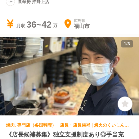
食辛房 沖野上店
広島県
36~42
福山市
月収
1
/
3
焼肉, 専門店（各国料理） | 店長・店長候補 | 炭火のくいしんぼう 福山曙店
《店長候補募集》独立支援制度あり◎手当充