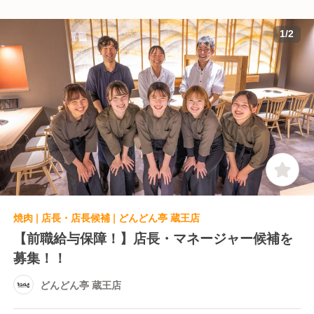
1
/
2
焼肉 | 店長・店長候補 | どんどん亭 蔵王店
【前職給与保障！】店長・マネージャー候補を
募集！！
どんどん亭 蔵王店