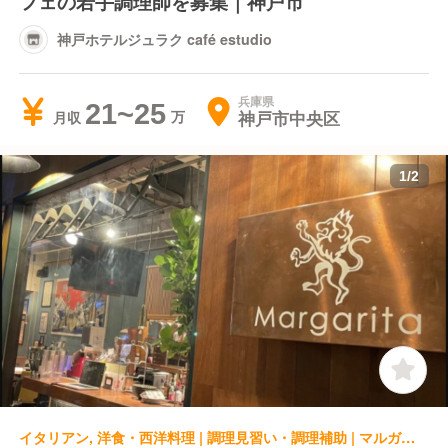
フェの若手調理師を募集｜神戸市
神戸ホテルジュラク café estudio
兵庫県
21~25
神戸市中央区
月収
1
/
2
イタリアン, 洋食・西洋料理 | 調理見習い・調理補助 | マルガリータ バル マルガリータ 板宿店