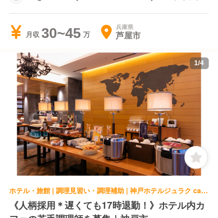
フェ 芦屋
兵庫県
30~45
芦屋市
月収
1
/
4
ホテル・旅館 | 調理見習い・調理補助 | 神戸ホテルジュラク café estudio
《人柄採用＊遅くても17時退勤！》ホテル内カ