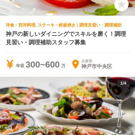
洋食・西洋料理, ステーキ・鉄板焼き | 調理見習い・調理補助
神戸の新しいダイニングでスキルを磨く！調理
見習い・調理補助スタッフ募集
兵庫県
300~600
神戸市中央区
年収
1
/
4