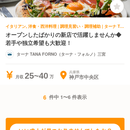
イタリアン, 洋食・西洋料理 | 調理見習い・調理補助 | ターナ TANA FORNO（ターナ・フォルノ）三宮
オープンしたばかりの新店で活躍しませんか◆
若手や独立希望も大歓迎！
ターナ TANA FORNO（ターナ・フォルノ）三宮
兵庫県
25~40
神戸市中央区
月収
6
件中 1〜6 件表示