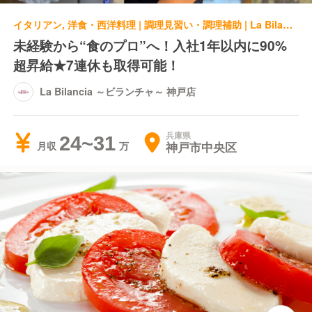
イタリアン, 洋食・西洋料理 | 調理見習い・調理補助 | La Bilancia ～ビランチャ～ 神戸店
未経験から“食のプロ”へ！入社1年以内に90%
超昇給★7連休も取得可能！
La Bilancia ～ビランチャ～ 神戸店
兵庫県
24~31
神戸市中央区
月収