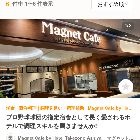
6
件中 1〜6 件表示
1
/
2
洋食・西洋料理 | 調理見習い・調理補助 | Magnet Cafe by Hotel Takezono Ashiya マグネットカフェ 芦屋
プロ野球球団の指定宿舎として長く愛されるホ
テルで調理スキルを磨きませんか!
Magnet Cafe by Hotel Takezono Ashiya マグネットカ