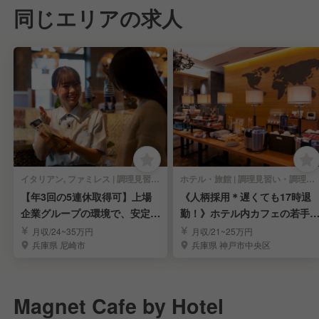
同じエリアの求人
イタリアン, ファミレス | 調理見習い・調理補助
ホテル・旅館 | 調理見習い・調理補助
【年3回の5連休取得可】上場
《人柄採用＊遅くても17時退
企業グループの環境で、安定し
勤！》ホテル内カフェの若手
たキャリアアップ！
理師を募集｜神戸市
月収/24~35万円
月収/21~25万円
兵庫県 尼崎市
兵庫県 神戸市中央区
Magnet Cafe by Hotel