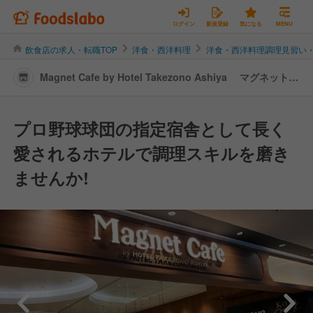
ログイン
新規登録
気になる
MENU
飲食店の求人・転職TOP
洋食・西洋料理
洋食・西洋料理調理見習い
Magnet Cafe by Hotel Takezono Ashiya マグネットカ
フェ 芦屋 | 調理見習い・調理補助の転職・求人情報
プロ野球球団の指定宿舎として長く
愛されるホテルで調理スキルを磨き
ませんか!