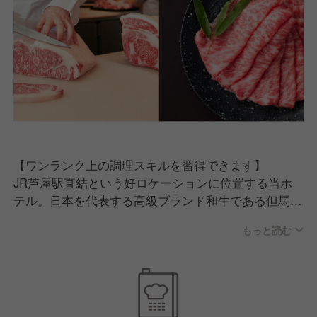
【ワンランク上の調理スキルを習得できます】
JR芦屋駅直結という好ロケーションに位置する当ホ
テル。日本を代表する高級ブランド和牛である但馬
牛・神戸牛を提供していることもあり、大人のための
もっと読む
落ち着いた空間として主にハイクラス層のお客さまに
ご利用いただいております。部位に合わせた調理法や
肉の目利きを学びながら、幅広いレシピを習得できま
す。