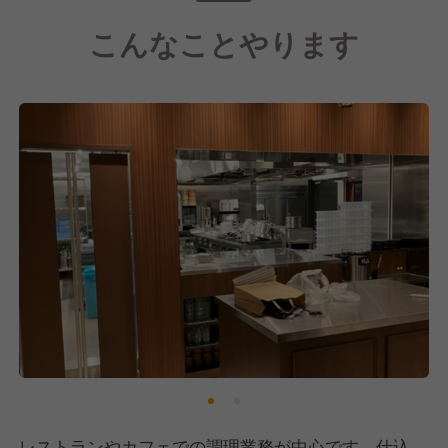
【安心して長く働ける環境・待遇でお迎えします】
こんなことやります
★月に9日、きちんと休めます。残業は月10時間～20
時間。オンオフを切り替えてメリハリのある働き方が
できます。
★賞与は年2回。交通費は全額支給で各種手当も充
実。退職金制度もあり、安心して長く勤められる環境
です。
★宿泊、レストラン、カフェ、精肉店の社員割引あ
り。ハイクオリティな空間と美味をプライベートでお
得に利用できます。
レストランやカフェでの調理業務が中心です。仕込