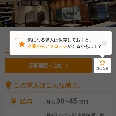
気になる求人は保存しておくと、
企業からアプローチ
がくるかも...！？
直近1人がこの求人を検討中
応募画面へ進む
気になる
気になる
この求人はこんな感じ。
給与
30~45
月収
万円
月9日 シフト制 有給休暇、慶