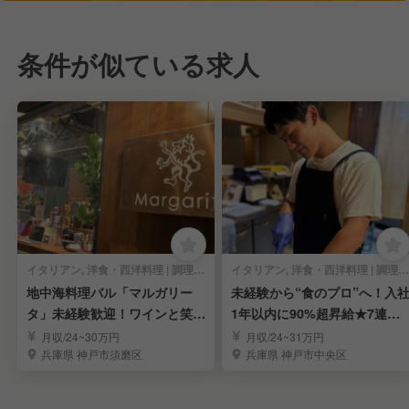
条件が似ている求人
イタリアン, 洋食・西洋料理 | 調理見習い・調理補助
イタリアン, 洋食・西洋料理 | 調理見習い・調理補助
地中海料理バル「マルガリー
未経験から“食のプロ”へ！入
タ」未経験歓迎！ワインと笑顔
1年以内に90%超昇給★7連休
溢れるお店で働こう
も取得可能！
月収/24~30万円
月収/24~31万円
兵庫県 神戸市須磨区
兵庫県 神戸市中央区