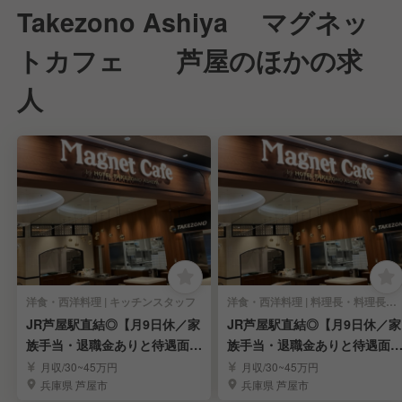
Takezono Ashiya マグネッ
トカフェ 芦屋のほかの求
人
洋食・西洋料理 | キッチンスタッフ
洋食・西洋料理 | 料理長・料理長候補
JR芦屋駅直結◎【月9日休／家
JR芦屋駅直結◎【月9日休／家
族手当・退職金ありと待遇面充
族手当・退職金ありと待遇面
実！】
実！!】
月収/30~45万円
月収/30~45万円
兵庫県 芦屋市
兵庫県 芦屋市