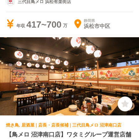
三代目鳥メロ 浜松有楽街店
静岡県
417~700
浜松市中区
年収
焼き鳥, 居酒屋 | 店長・店長候補 | 三代目鳥メロ 沼津南口店
【鳥メロ 沼津南口店】ワタミグループ運営店舗