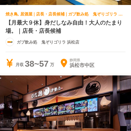
焼き鳥, 居酒屋 | 店長・店長候補 | ガブ飲み処 鬼ぞりゴリラ 浜松店
【月最大９休】身だしなみ自由！大人のたまり
場。｜店長・店長候補
ガブ飲み処 鬼ぞりゴリラ 浜松店
静岡県
38~57
浜松市中区
月収