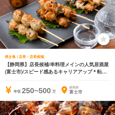
焼き鳥 | 店長・店長候補
【静岡県】店長候補/串料理メインの人気居酒屋
(富士市)/スピード感あるキャリアアップ＊転居
費用負担＊独立支援制度あり
静岡県
250~500
富士市
年収