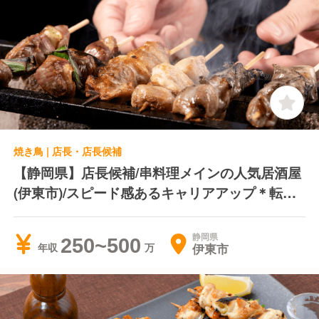
焼き鳥 | 店長・店長候補
【静岡県】店長候補/串料理メインの人気居酒屋
(伊東市)/スピード感あるキャリアアップ＊転居
費用負担＊独立支援制度あり
静岡県
250~500
伊東市
年収