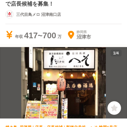
で店長候補を募集！
三代目鳥メロ 沼津南口店
静岡県
417~700
沼津市
年収
1
/
4