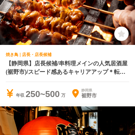
焼き鳥 | 店長・店長候補
【静岡県】店長候補/串料理メインの人気居酒屋
(裾野市)/スピード感あるキャリアアップ＊転居
費用負担＊独立支援制度あり
静岡県
250~500
裾野市
年収