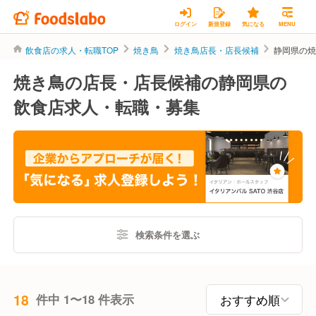
ログイン
新規登録
気になる
MENU
飲食店の求人・転職TOP
焼き鳥
焼き鳥店長・店長候補
静岡県の
焼き鳥の店長・店長候補の静岡県の
飲食店求人・転職・募集
検索条件を選ぶ
18
件中 1〜18 件表示