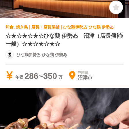
和食, 焼き鳥 | 店長・店長候補 | ひな鶏伊勢ゐ ひな鶏 伊勢ゐ
☆★☆★☆★☆ひな鶏 伊勢ゐ 沼津（店長候補/
一般）☆★☆★☆★☆
ひな鶏伊勢ゐ ひな鶏 伊勢ゐ
静岡県
286~350
沼津市
年収