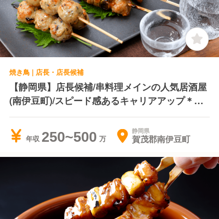
焼き鳥 | 店長・店長候補
【静岡県】店長候補/串料理メインの人気居酒屋
(南伊豆町)/スピード感あるキャリアアップ＊転
居費用負担＊独立支援制度あり
静岡県
250~500
賀茂郡南伊豆町
年収