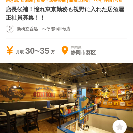
焼き鳥, 居酒屋 | 店長・店長候補 | 新橋立呑処 へそ 静岡1号店
店長候補！憧れ東京勤務も視野に入れた居酒屋
正社員募集！！
新橋立呑処 へそ 静岡1号店
静岡県
30~35
静岡市葵区
月収