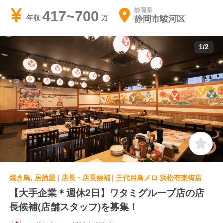
静岡県
417~700
静岡市駿河区
年収
1
/
2
焼き鳥, 居酒屋 | 店長・店長候補 | 三代目鳥メロ 浜松有楽街店
【大手企業＊週休2日】ワタミグループ店の店
長候補(店舗スタッフ)を募集！