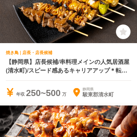
焼き鳥 | 店長・店長候補
【静岡県】店長候補/串料理メインの人気居酒屋
(清水町)/スピード感あるキャリアアップ＊転居
費用負担＊独立支援制度あり
静岡県
250~500
駿東郡清水町
年収