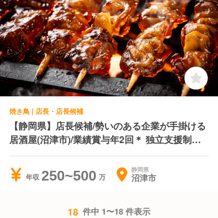
焼き鳥 | 店長・店長候補
【静岡県】店長候補/勢いのある企業が手掛ける
居酒屋(沼津市)/業績賞与年2回＊ 独立支援制度
あり＊ディナー営業のみ
静岡県
250~500
沼津市
年収
18
件中 1〜18 件表示