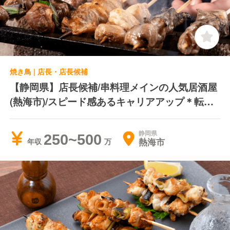
焼き鳥 | 店長・店長候補
【静岡県】店長候補/串料理メインの人気居酒屋
(熱海市)/スピード感あるキャリアアップ＊転居
費用負担＊独立支援制度あり
静岡県
250~500
熱海市
年収