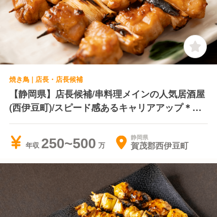
焼き鳥 | 店長・店長候補
【静岡県】店長候補/串料理メインの人気居酒屋
(西伊豆町)/スピード感あるキャリアアップ＊転
居費用負担＊独立支援制度あり
静岡県
250~500
賀茂郡西伊豆町
年収