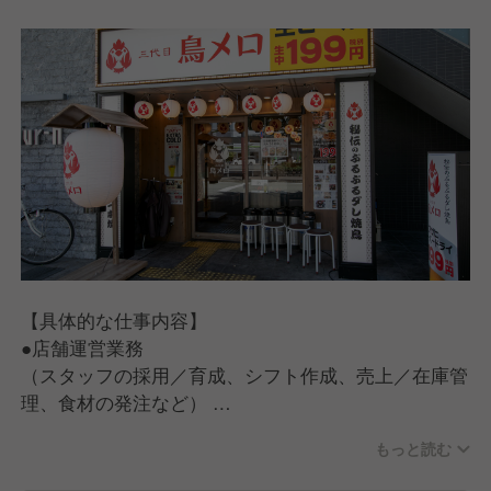
【具体的な仕事内容】
●店舗運営業務
（スタッフの採用／育成、シフト作成、売上／在庫管
理、食材の発注など）
●ホール・キッチン業務
もっと読む
（お客さま対応、ご案内、オーダー受付、料理、ドリ
ンクの提供、お会計、調理、仕込み、食器洗い）