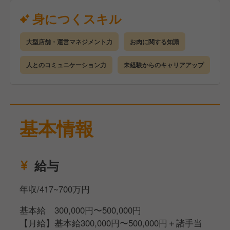
【入社後の流れ】
身につくスキル
手厚い研修とサポート体制を完備しているので、店舗
運営の経験がない方でも安心してスタートできます。
大型店舗・運営マネジメント力
お肉に関する知識
●座学研修（2日間）
企業や店舗について理解を深めていただきます。
人とのコミュニケーション力
未経験からのキャリアアップ
●店舗研修（3カ月）
研修店舗で詳細なマニュアルを見ながら学んでいただ
きます。
●eラーニング
基本情報
ビジネスマナーも身につくので未経験でも安心です。
●キャリアアップ
経験者であれば最短4カ月、未経験でも2年を目安に店
給与
長を目指すことが可能です
年収/417~700万円
基本給 300,000円〜500,000円
【月給】基本給300,000円〜500,000円＋諸手当