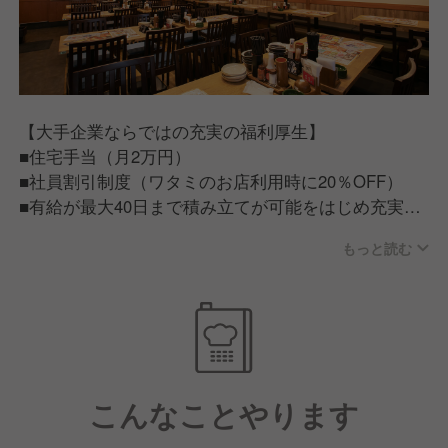
理部門やマーケティング・店舗開発等
【大手企業ならではの充実の福利厚生】
■住宅手当（月2万円）
■社員割引制度（ワタミのお店利用時に20％OFF）
■有給が最大40日まで積み立てが可能をはじめ充実の
福利厚生
もっと読む
【従業員が話すワタミで働く魅力】
■ワタミで働く従業員は「人が良い」。仕事だけでは
ない一生ものの仲間が見つかる。■ワタミチャレンジ
アワード/仲間と夢を語る会等従業員のキャリア実現
に力を入れた制度もあり、この会社にいれば成長でき
こんなことやります
そうと思える環境づくりに力を入れています。