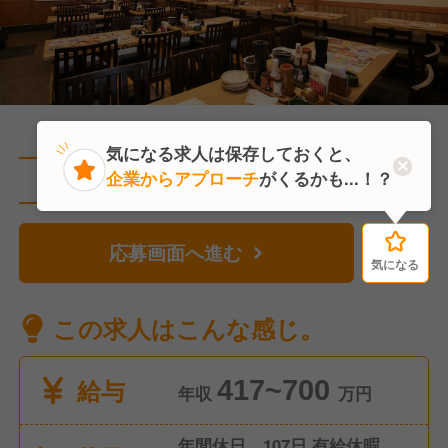
気になる求人は保存しておくと、
企業からアプローチ
がくるかも...！？
直近1人がこの求人を検討中
応募画面へ進む
気になる
気になる
この求人はこんな感じ。
給与
417~700
年収
万円
年間休日 107日 有給休暇、