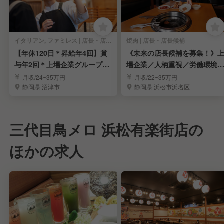
イタリアン, ファミレス | 店長・店長候補
焼肉 | 店長・店長候補
【年休120日＊昇給年4回】賞
《未来の店長候補を募集！》
与年2回＊上場企業グループで
場企業／人柄重視／労働環境
店長を募集
定／福利厚生充実
月収/24~35万円
月収/22~35万円
静岡県 沼津市
静岡県 浜松市浜名区
三代目鳥メロ 浜松有楽街店の
ほかの求人