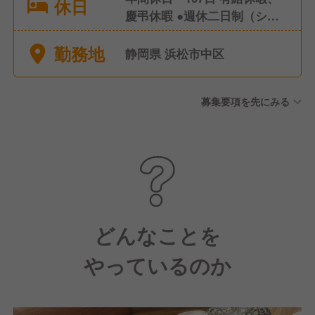
休日
慶弔休暇 ●週休二日制（シフ
ト制） ●産前産後休暇（取
勤務地
得・復帰実績あり） ●育児休
静岡県 浜松市中区
暇（取得・復帰実績あり）
募集要項を先にみる
どんなことを
やっているのか