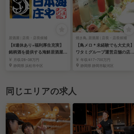
居酒屋 | 店長・店長候補
焼き鳥, 居酒屋 | 店長・店長候補
【8連休あり×福利厚生充実】
【鳥メロ＊未経験でも大丈夫
銘柄酒を提供する海鮮居酒屋で
ワタミグループ運営店舗の店
店長・料理長募集
スタッフを募集！
月収/28~38万円
年収/417~700万円
静岡県 浜松市中区
静岡県 静岡市駿河区
同じエリアの求人