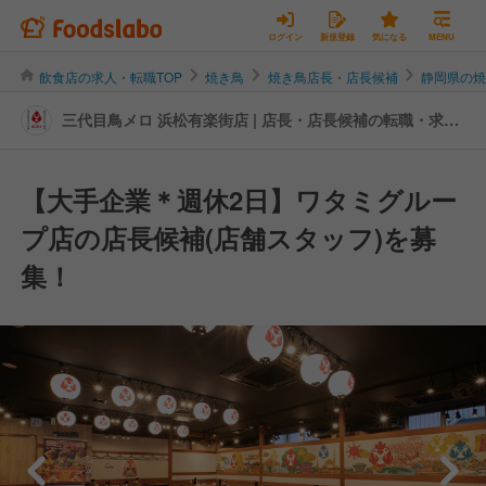
ログイン
新規登録
気になる
MENU
飲食店の求人・転職TOP
焼き鳥
焼き鳥店長・店長候補
静岡県の
三代目鳥メロ 浜松有楽街店 | 店長・店長候補の転職・求人
情報
【大手企業＊週休2日】ワタミグルー
プ店の店長候補(店舗スタッフ)を募
集！