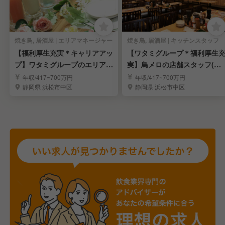
焼き鳥, 居酒屋 | エリアマネージャー
焼き鳥, 居酒屋 | キッチンスタッフ
【福利厚生充実＊キャリアアッ
【ワタミグループ＊福利厚生
プ】ワタミグループのエリアM
実】鳥メロの店舗スタッフ(未
GR候補を募集！
来の店長)を募集！
年収/417~700万円
年収/417~700万円
静岡県 浜松市中区
静岡県 浜松市中区