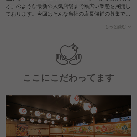
才」のような最新の人気店舗まで幅広い業態を展開し
ております。今回はそんな当社の店長候補の募集で
す。
もっと読む
【配属店舗にて】
中途入社者向けの研修（店舗技術の基礎知識、社内制
度、理念を学ぶ）を受講頂きます。
【研修後は】
ここにこだわってます
キッチン業務やホール業務、運営業務を学んでいただ
きながら、店長としての一連の業務を学んでいただき
ます。
【その後は】約1年～3年の間に店長に昇進し、店舗の
運営を行っていただきます。
【店長になった後は】
実は多様なキャリアパスがあります。（例）本部の管