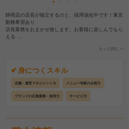
静岡店の店長が独立するのと、採用強化中です！東京
勤務希望あり
店長業務をおまかせ致します。お客様に楽しんでもら
える
店舗づくりを、自由な発想で発信していってくださ
もっと読む
い！
当店は、あなたの経験に応じてさまざまなお仕事に挑
戦して
身につくスキル
いける現場です。調理全般、店舗マネジメント全般、
売上収支管理・スタッフ教育、事業戦略立案、サービ
店舗・運営マネジメント力
メニュー考案の企画力
ス業務
全般などになります。
ブランドの広報業務・採用力
サービス力