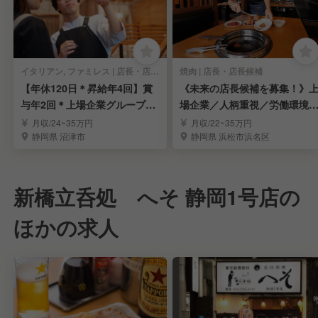
イタリアン, ファミレス | 店長・店長候補
焼肉 | 店長・店長候補
【年休120日＊昇給年4回】賞
《未来の店長候補を募集！》
与年2回＊上場企業グループで
場企業／人柄重視／労働環境
店長を募集
定／福利厚生充実
月収/24~35万円
月収/22~35万円
静岡県 沼津市
静岡県 浜松市浜名区
新橋立呑処 へそ 静岡1号店の
ほかの求人