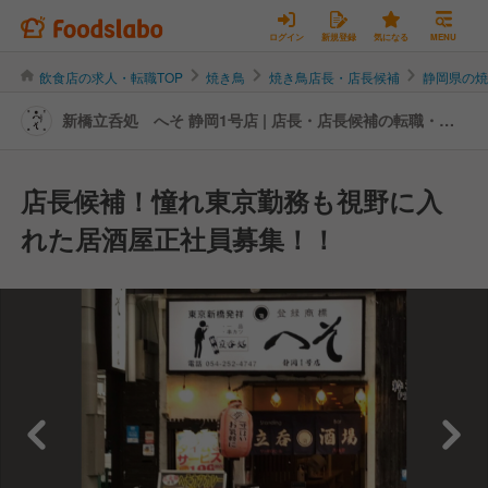
ログイン
新規登録
気になる
MENU
飲食店の求人・転職TOP
焼き鳥
焼き鳥店長・店長候補
静岡県の
新橋立呑処 へそ 静岡1号店 | 店長・店長候補の転職・求
人情報
店長候補！憧れ東京勤務も視野に入
れた居酒屋正社員募集！！