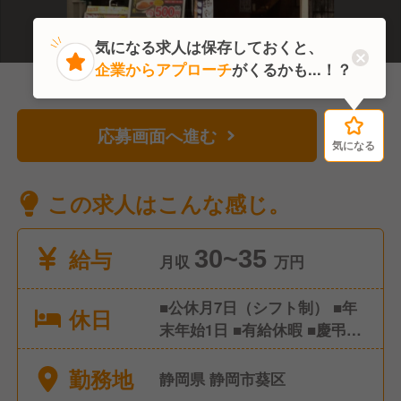
気になる求人は保存しておくと、
企業からアプローチ
がくるかも...！？
応募画面へ進む
気になる
気になる
この求人はこんな感じ。
給与
30~35
月収
万円
■公休月7日（シフト制） ■年
休日
末年始1日 ■有給休暇 ■慶弔休
暇など別途 ※年間休日85日
勤務地
静岡県 静岡市葵区