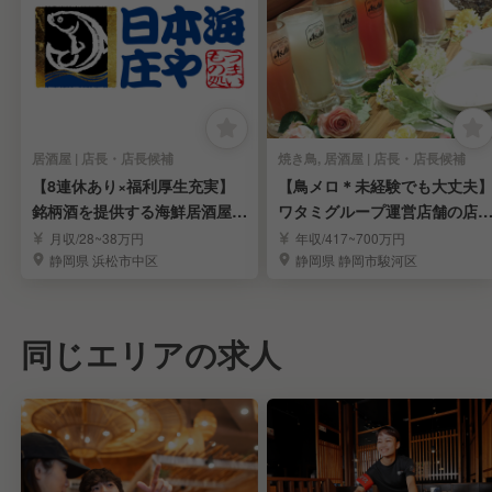
居酒屋 | 店長・店長候補
焼き鳥, 居酒屋 | 店長・店長候補
【8連休あり×福利厚生充実】
【鳥メロ＊未経験でも大丈夫
銘柄酒を提供する海鮮居酒屋で
ワタミグループ運営店舗の店
店長・料理長募集
スタッフを募集！
月収/28~38万円
年収/417~700万円
静岡県 浜松市中区
静岡県 静岡市駿河区
同じエリアの求人