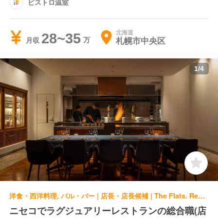
ビストロ温室
北海道
28~35
札幌市中央区
月収
1
/
4
洋食・西洋料理, バル・バー | 店長・店長候補 | The Flats. Restaurant / Bar
ニセコでラグジュアリーレストランの総合職(店