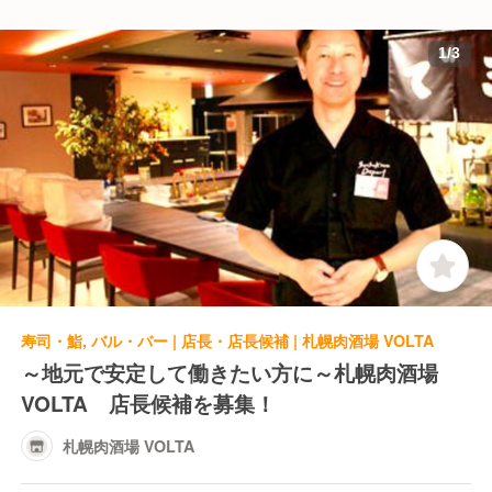
1
/
3
寿司・鮨, バル・バー | 店長・店長候補 | 札幌肉酒場 VOLTA
～地元で安定して働きたい方に～札幌肉酒場
VOLTA 店長候補を募集！
札幌肉酒場 VOLTA