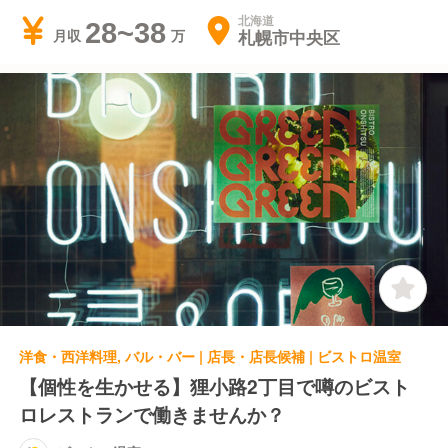
北海道
28~38
札幌市中央区
月収
洋食・西洋料理, バル・バー | 店長・店長候補 | ビストロ温室
【個性を生かせる】狸小路2丁目で噂のビスト
ロレストランで働きませんか？