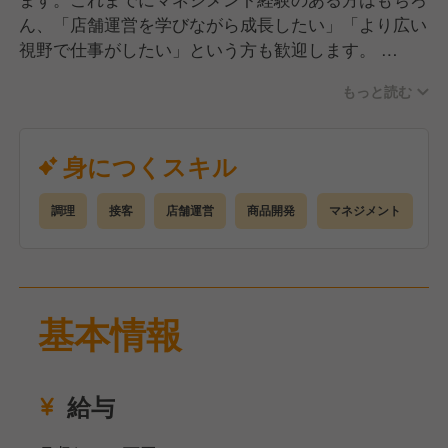
ん、「店舗運営を学びながら成長したい」「より広い
視野で仕事がしたい」という方も歓迎します。
もっと読む
◆まずは現場を知ることからスタート
入社後は、まず1店舗の業務を通じて、当社のスタイ
ルや店舗運営の流れを把握していただきます。営業準
身につくスキル
備や売上管理、営業準備やホール業務全般、スタッフ
とのコミュニケーションを重ねながら、現場の課題や
調理
接客
店舗運営
商品開発
マネジメント
強みを“肌感覚”で掴むことが第一歩です。
◆その先に広がる、マネジメントの領域
本格的に店舗運営・マネジメントに挑戦!!
基本情報
発注や備品資材管理・予約調整、バイトスタッフのシ
フト作成・教育など。
数字や現場の動きを把握しながら、店舗全体の品質と
給与
成果をつくるポジションです。