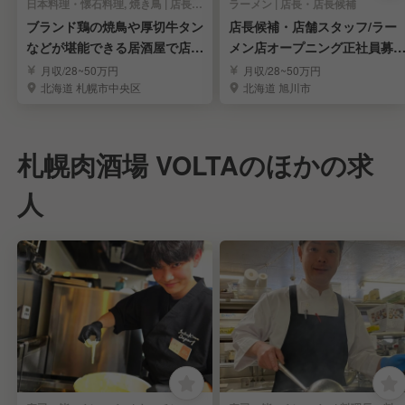
日本料理・懐石料理, 焼き鳥 | 店長・店長候補
ラーメン | 店長・店長候補
ブランド鶏の焼鳥や厚切牛タン
店長候補・店舗スタッフ/ラー
などが堪能できる居酒屋で店
メン店オープニング正社員募
長・店長候補
集！
月収/28~50万円
月収/28~50万円
北海道 札幌市中央区
北海道 旭川市
札幌肉酒場 VOLTAのほかの求
人