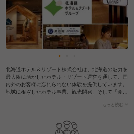
北海道ホテル＆リゾート株式会社は、北海道の魅力を
最大限に活かしたホテル・リゾート運営を通じて、国
内外のお客様に忘れられない体験を提供しています。
地域に根ざしたホテル事業、観光開発、そして「食」
を通じた北海道のPRまで、多岐にわたる事業を展
もっと読む
開。私たちは、お客様一人ひとりに心温まるおもてな
しを届け、北海道の素晴らしい自然と文化を世界に発
信しています。私たちのミッションは、北海道を訪れ
るすべての人々に最高の感動と喜びをお届けすること