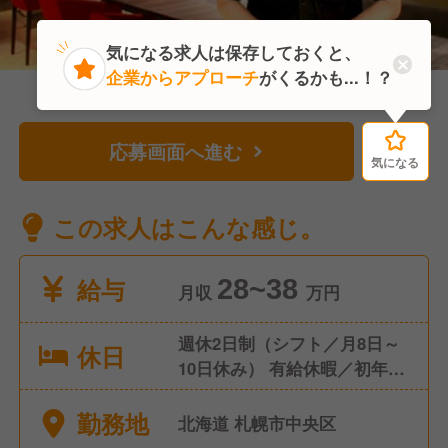
気になる求人は保存しておくと、
企業からアプローチ
がくるかも...！？
応募画面へ進む
気になる
気になる
この求人はこんな感じ。
給与
28~38
月収
万円
週休2日制（シフト／月8日～
休日
10日休み） 有給休暇／初年度
は6ヶ月経過後10日間の付与
勤務地
産前産後の休業 母性健康管理
北海道 札幌市中央区
のための休暇 育児時間 生理休