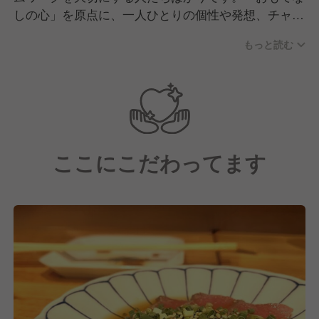
しの心」を原点に、一人ひとりの個性や発想、チャレ
ンジ精神を尊重し合い、互いにサポートしながら成長
もっと読む
しています。柔軟な発想や前向きな姿勢、仲間と連携
しながら仕事に取り組める方を歓迎する職場です。
ここにこだわってます