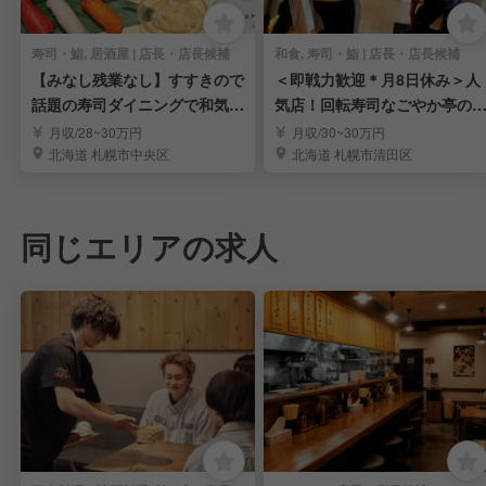
寿司・鮨, 居酒屋 | 店長・店長候補
和食, 寿司・鮨 | 店長・店長候補
【みなし残業なし】すすきので
＜即戦力歓迎＊月8日休み＞人
話題の寿司ダイニングで和気あ
気店！回転寿司なごやか亭の
いあいと働く！
部候補を募集／高給
月収/28~30万円
月収/30~30万円
北海道 札幌市中央区
北海道 札幌市清田区
同じエリアの求人