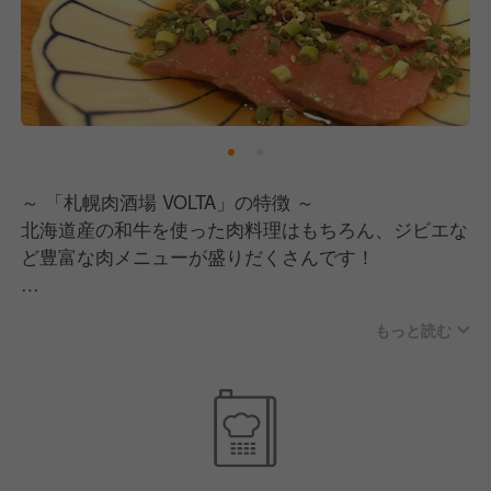
～ 「札幌肉酒場 VOLTA」の特徴 ～
北海道産の和牛を使った肉料理はもちろん、ジビエな
ど豊富な肉メニューが盛りだくさんです！
すすきの駅徒歩2分、肉好きが集うオシャレな大人の
もっと読む
社交場「札幌肉酒場 VOLTA」。黒を基調としたシッ
クな内装に、窓際ソファー席や完全個室が点在し、デ
ートから宴会まで対応。開放的なカウンター席では肉
寿司のライブ感ある調理を鑑賞でき、落ち着いた照明
が大人のムードを演出。肉の香りと笑い声が響き合
い、活気と上質感が共存する特別な空間。肉好きのお