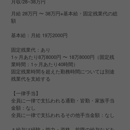
月収/28~38万円
◆戦略と発想力も活かせる仕事
月給 28万円 〜 38万円※基本給・固定残業代の総
店舗ごとのキャンペーン企画やメニュー・ドリンクの
額
提案、SNS活用の仕掛けなど、アイデアを活かせる場
面も多数あります。日々の営業を“回す”だけでな
基本給：月給 19万2000円
く、“より良くする”視点を持った方と、一緒に店舗を
育てていきたいと考えています。
固定残業代：あり
1ヶ月あたり8万8000円 〜 18万8000円（固定残
「現場に寄り添い、チームと共に成長する」そんなリ
業時間：1ヶ月あたり40時間）
ーダーシップを目指す方にぴったりのポジションで
固定残業時間を超えた勤務時間については別途
す。
残業代を支給する
【一律手当】
全員に一律で支払われる通勤・皆勤・家族手当
金額：なし
全員に一律で支払われるその他手当金額：なし
＊給与は経験・能力・資格、前職の給与などを