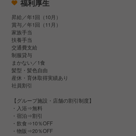
福利厚生
昇給／年1回（10月）
賞与／年1回（11月）
家族手当
扶養手当
交通費支給
制服貸与
まかない／1食
髪型・髪色自由
産休・育休取得実績あり
社員割引
【グループ施設・店舗の割引制度】
・入浴⇒無料
・宿泊⇒割引
・飲食⇒10％OFF
・物販⇒20％OFF