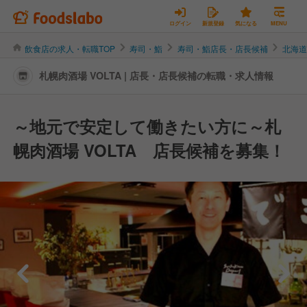
ログイン
新規登録
気になる
MENU
飲食店の求人・転職TOP
寿司・鮨
寿司・鮨店長・店長候補
北海
札幌肉酒場 VOLTA | 店長・店長候補の転職・求人情報
～地元で安定して働きたい方に～札
幌肉酒場 VOLTA 店長候補を募集！