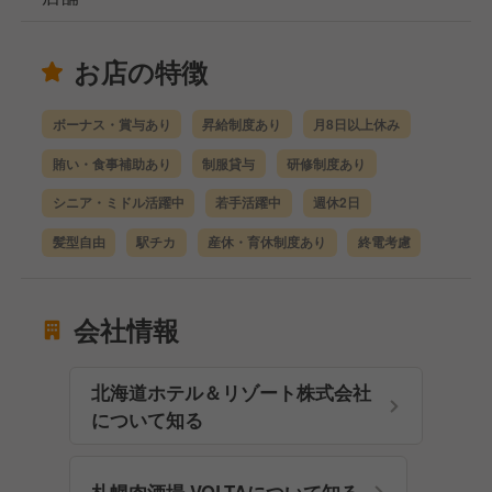
お店の特徴
ボーナス・賞与あり
昇給制度あり
月8日以上休み
賄い・食事補助あり
制服貸与
研修制度あり
シニア・ミドル活躍中
若手活躍中
週休2日
髪型自由
駅チカ
産休・育休制度あり
終電考慮
会社情報
北海道ホテル＆リゾート株式会社
について知る
札幌肉酒場 VOLTAについて知る