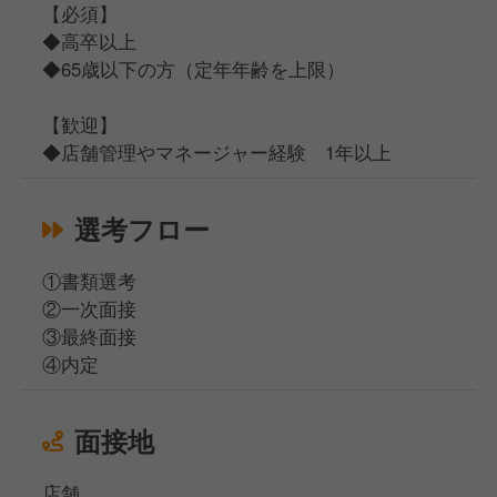
【必須】
◆高卒以上
◆65歳以下の方（定年年齢を上限）
【歓迎】
◆店舗管理やマネージャー経験 1年以上
選考フロー
①書類選考
②一次面接
③最終面接
④内定
面接地
店舗