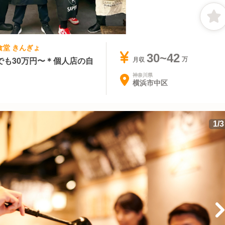
町食堂 きんぎょ
30~42
も30万円〜＊個人店の自
月収
神奈川県
横浜市中区
1
/
3