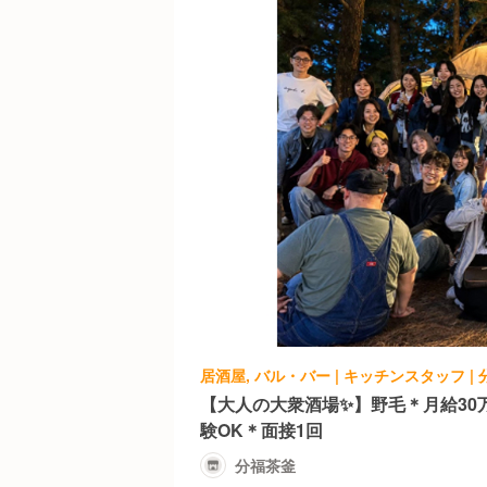
居酒屋, バル・バー | キッチンスタッフ |
【大人の大衆酒場✨】野毛＊月給30
験OK＊面接1回
分福茶釜