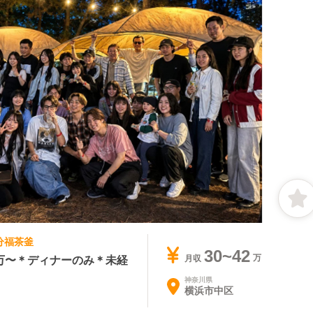
 分福茶釜
30~42
万〜＊ディナーのみ＊未経
月収
神奈川県
横浜市中区