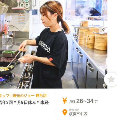
タッフ | 焼売のジョー 野毛店
26~34
年3回＊月9日休み＊未経
月収
神奈川県
横浜市中区