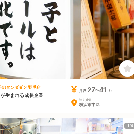
餃子のダンダダン 野毛店
27~41
月収
生が生まれる成長企業
神奈川県
横浜市中区
1
/
4