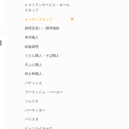
レストランサービス・ホール
スタッフ
キッチンスタッフ
調理見習い・調理補助
寿司職人
鉄板調理
うどん職人・そば職人
天ぷら職人
焼き鳥職人
パティシエ
ブーランジェ・ベーカー
ソムリエ
バーテンダー
バリスタ
ピッツァイオーロ