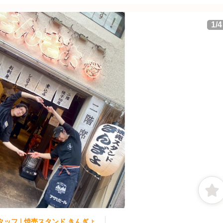
1
/
4
タッフ | 焼売スタンド きんぎょ