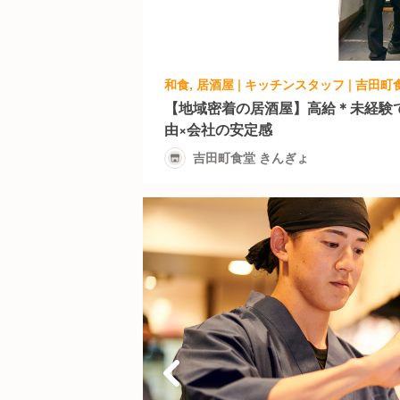
和食, 居酒屋 | キッチンスタッフ | 吉田
【地域密着の居酒屋】高給＊未経験で
由×会社の安定感
吉田町食堂 きんぎょ