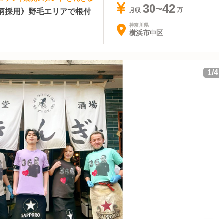
30~42
柄採用》野毛エリアで根付
月収
神奈川県
横浜市中区
1
/
4