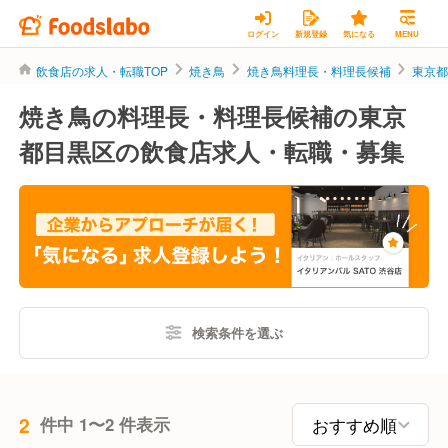
ログイン
新規登録
気になる
MENU
飲食店の求人・転職TOP
焼き鳥
焼き鳥料理長・料理長候補
東京
焼き鳥の料理長・料理長候補の東京
都目黒区の飲食店求人・転職・募集
検索条件を選ぶ
2
件中 1〜2 件表示