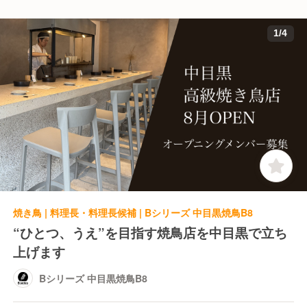
1
/
4
焼き鳥 | 料理長・料理長候補 | Bシリーズ 中目黒焼鳥B8
“ひとつ、うえ”を目指す焼鳥店を中目黒で立ち
上げます
Bシリーズ 中目黒焼鳥B8