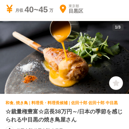
東京都
40~45
目黒区
月収
1
/
3
和食, 焼き鳥 | 料理長・料理長候補 | 佐田十郎 佐田十郎 中目黒
☆裁量権豊富☆店長38万円～/日本の季節を感じ
られる中目黒の焼き鳥屋さん