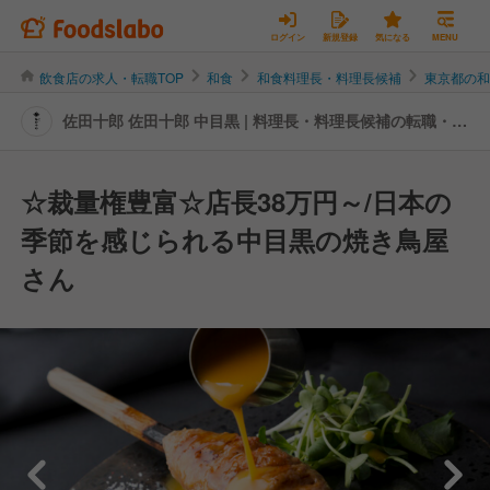
ログイン
新規登録
気になる
MENU
飲食店の求人・転職TOP
和食
和食料理長・料理長候補
東京都の
佐田十郎 佐田十郎 中目黒 | 料理長・料理長候補の転職・求
人情報
☆裁量権豊富☆店長38万円～/日本の
季節を感じられる中目黒の焼き鳥屋
さん