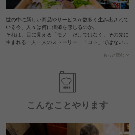
世の中に新しい商品やサービスが数多く生み出されて
いる今、人々は何に価値を感じるのか。
それは、目に見える「モノ」だけではなく、その先に
生まれる一人一人のストーリー＝「コト」ではない
か。
もっと読む
私たちそらグループは「楽しい」と感じる体験を通し
て人々の生活スタイルに新たな刺激を提供する事
「Fun style＆Place」を実現します。
こんなことやります