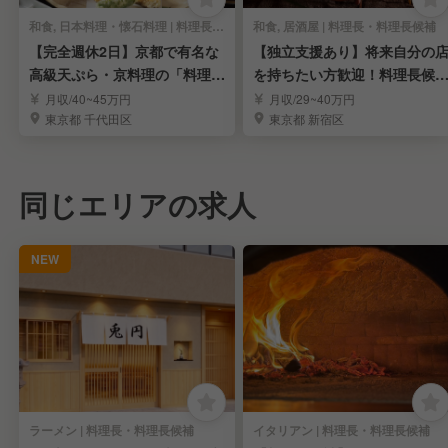
和食, 日本料理・懐石料理 | 料理長・料理長候補
和食, 居酒屋 | 料理長・料理長候補
【完全週休2日】京都で有名な
【独立支援あり】将来自分の
高級天ぷら・京料理の「料理長
を持ちたい方歓迎！料理長候
候補」募集！
募集
月収/40~45万円
月収/29~40万円
東京都 千代田区
東京都 新宿区
同じエリアの求人
NEW
ラーメン | 料理長・料理長候補
イタリアン | 料理長・料理長候補