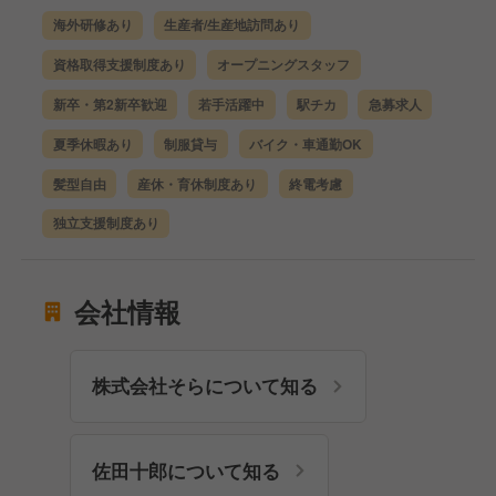
海外研修あり
生産者/生産地訪問あり
資格取得支援制度あり
オープニングスタッフ
新卒・第2新卒歓迎
若手活躍中
駅チカ
急募求人
夏季休暇あり
制服貸与
バイク・車通勤OK
髪型自由
産休・育休制度あり
終電考慮
独立支援制度あり
会社情報
株式会社そらについて知る
佐田十郎について知る