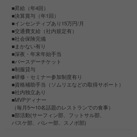
■昇給（年4回）
■決算賞与（年1回）
■インセンティブあり15万円/月
■交通費支給（社内規定有）
■社会保険完備
■まかない有り
■深夜・年末年始手当
■バースデーチケット
■制服貸与
■研修・セミナー参加制度有り
■資格補助手当（ソムリエなどの取得サポート）
■社内独立あり
■MVPディナー
（毎月5〜10名話題のレストランでの食事）
■部活動(サーフィン部、フットサル部、
バスケ部、バレー部、スノボ部)