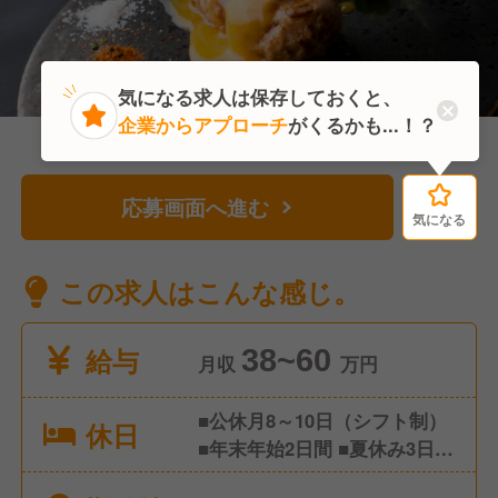
気になる求人は保存しておくと、
企業からアプローチ
がくるかも...！？
応募画面へ進む
気になる
気になる
この求人はこんな感じ。
給与
38~60
月収
万円
■公休月8～10日（シフト制）
休日
■年末年始2日間 ■夏休み3日間
■有給休暇 ※年間休日112日