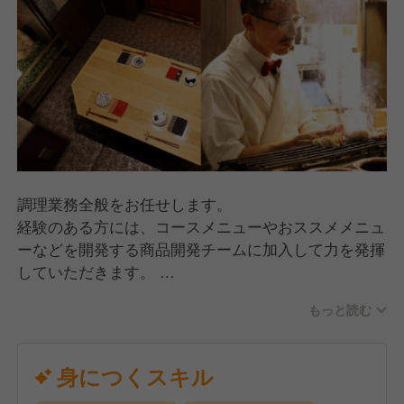
調理業務全般をお任せします。
経験のある方には、コースメニューやおススメメニュ
ーなどを開発する商品開発チームに加入して力を発揮
していただきます。
自ら考え、調理した料理をお客様に提供するという、
もっと読む
シェフがシェフらしく働ける環境で、今までの経験を
活かして頂きたいと思います。
経験が浅い方や未経験の方には、包丁の握り方から仕
身につくスキル
込み、調理技術など基礎からお教えします。慣れてき