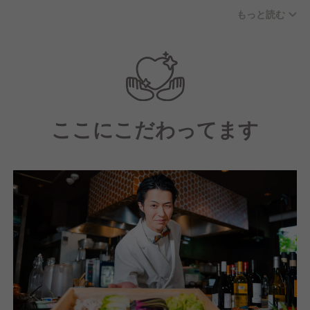
料理技術が高いだけでは、そらでは活躍できません。
もっと読む
人として、思考や行動を共に高めていける環境があり
ます。
ここにこだわってます