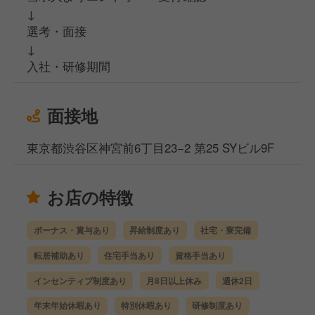
↓
選考・面接
↓
入社・研修期間
面接地
東京都渋谷区神宮前6丁目23−2 第25 SYビル9F
お店の特徴
ボーナス・賞与あり
昇給制度あり
社宅・寮完備
転居補助あり
住宅手当あり
資格手当あり
インセンティブ制度あり
月8日以上休み
週休2日
年末年始休暇あり
特別休暇あり
研修制度あり