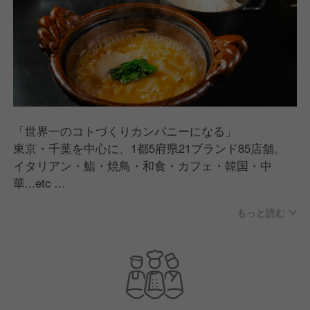
「世界一のコトづくりカンパニーになる」
東京・千葉を中心に、1都5府県21ブランド85店舗。
イタリアン・鮨・焼鳥・和食・カフェ・韓国・中
華...etc
1店舗1店舗コンセプトをしっかりと組み上げ、世の中
もっと読む
にワクワクする楽しさを提供できる店舗を生み出して
います。