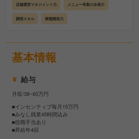
たら、オリジナルソース作り、素材を活かした調理法
店舗運営マネジメント力
メニュー考案の企画力
など段階を追って教えていきますので安心してくださ
い。
調理スキル
業態開発力
基本情報
給与
月収/38~60万円
■インセンティブ毎月15万円
■みなし残業45時間込み
■役職手当あり
■昇給年4回