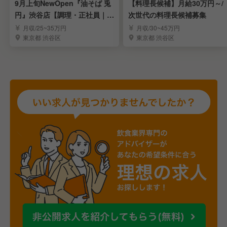
9月上旬NewOpen『油そば 兎
【料理長候補】月給30万円～/
円』渋谷店【調理・正社員｜店
次世代の料理長候補募集
長候補】
月収/25~35万円
月収/30~45万円
東京都 渋谷区
東京都 渋谷区