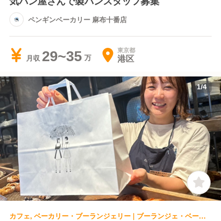
気パン屋さんで製パンスタッフ募集
ペンギンベーカリー 麻布十番店
東京都
29~35
港区
月収
1
/
4
カフェ, ベーカリー・ブーランジェリー | ブーランジェ・ベーカー | flour +water 虎ノ門ヒルズ店