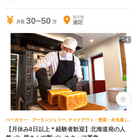
東京都
30~50
港区
月収
1
/
4
ベーカリー・ブーランジェリー, テイクアウト・惣菜・弁当屋 | ブーランジェ・ベーカー | ペンギンベーカリー 麻布十番店
【月休み8日以上＊経験者歓迎】北海道発の人