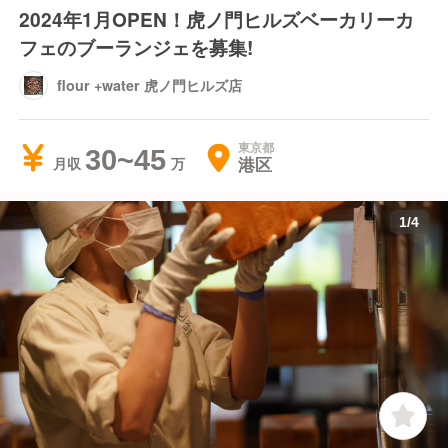
2024年1月OPEN！虎ノ門ヒルズベーカリーカ
フェのブーランジェを募集!
flour +water 虎ノ門ヒルズ店
東京都
30~45
港区
月収
1
/
4