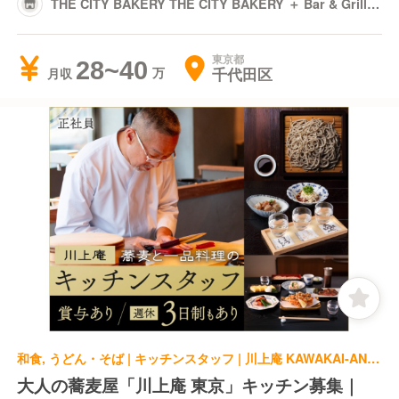
THE CITY BAKERY THE CITY BAKERY ＋ Bar & Grill
グランスタ東京
東京都
28~40
千代田区
月収
和食, うどん・そば | キッチンスタッフ | 川上庵 KAWAKAI-AN TOKYO
大人の蕎麦屋「川上庵 東京」キッチン募集｜