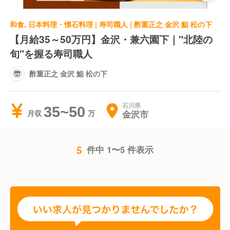
和食, 日本料理・懐石料理 | 寿司職人 | 酢重正之 金沢 鮨 松の下
【月給35～50万円】金沢・兼六園下｜"北陸の
旬"を握る寿司職人
酢重正之 金沢 鮨 松の下
石川県
35~50
金沢市
月収
5
件中 1〜5 件表示