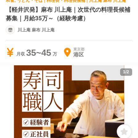
和食, うどん・そば | 料理長・料理長候補 | 川上庵 麻布 川上庵
【軽井沢発】麻布 川上庵｜次世代の料理長候補
募集｜月給35万～（経験考慮）
川上庵 麻布 川上庵
東京都
35~45
港区
月収
1
/
2