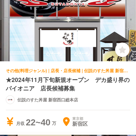
その他(料理ジャンル) | 店長・店長候補 | 伝説のすた丼屋 新宿西口総本店
★2024年11月下旬新規オープン デカ盛り界の
パイオニア 店長候補募集
伝説のすた丼屋 新宿西口総本店
東京都
22~40
新宿区
月収