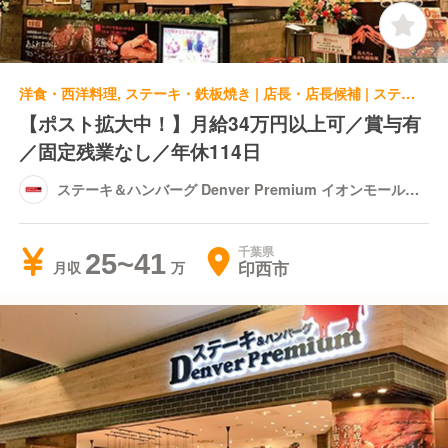
洋食・西洋料理, ステーキ・鉄板焼き | 店長・店長候補 | ステーキ＆ハンバーグ Denver Premium イオンモール千葉ニュータウン店
【ポスト拡大中！】月給34万円以上可／賞与有
／固定残業なし／年休114日
ステーキ＆ハンバーグ Denver Premium イオンモール千
葉ニュータウン店
千葉県
25~41
印西市
月収