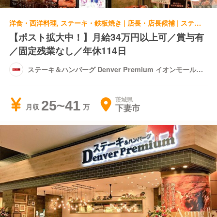
洋食・西洋料理, ステーキ・鉄板焼き | 店長・店長候補 | ステーキ＆ハンバーグ Denver Premium イオンモール下妻店
【ポスト拡大中！】月給34万円以上可／賞与有
／固定残業なし／年休114日
ステーキ＆ハンバーグ Denver Premium イオンモール下
妻店
茨城県
25~41
下妻市
月収