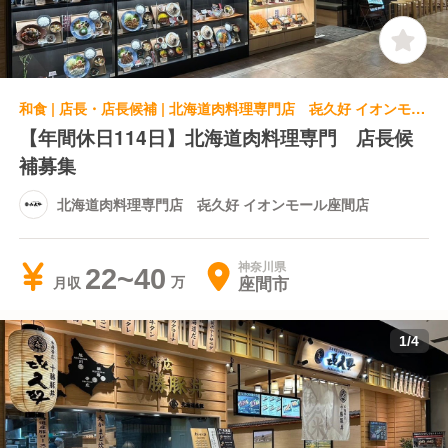
和食 | 店長・店長候補 | 北海道肉料理専門店 㐂久好 イオンモール座間店
【年間休日114日】北海道肉料理専門 店長候
補募集
北海道肉料理専門店 㐂久好 イオンモール座間店
神奈川県
22~40
座間市
月収
1
/
4