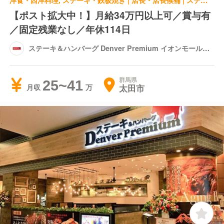
洋食・西洋料理, ステーキ・鉄板焼き | 店長・店長候補 | ステーキ＆ハンバーグ Denver Premium イオンモール太田
【ポスト拡大中！】月給34万円以上可／賞与有
／固定残業なし／年休114日
ステーキ＆ハンバーグ Denver Premium イオンモール太
田
群馬県
25~41
太田市
月収