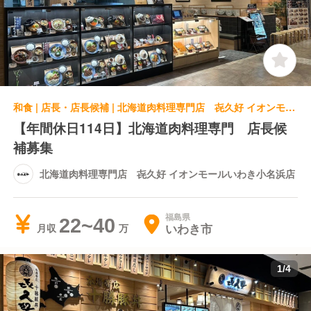
和食 | 店長・店長候補 | 北海道肉料理専門店 㐂久好 イオンモールいわき小名浜店
【年間休日114日】北海道肉料理専門 店長候
補募集
北海道肉料理専門店 㐂久好 イオンモールいわき小名浜店
福島県
22~40
いわき市
月収
1
/
4