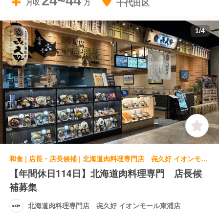
24~44
千代田区
月収
1
/
4
和食 | 店長・店長候補 | 北海道肉料理専門店 㐂久好 イオンモール東浦店
【年間休日114日】北海道肉料理専門 店長候
補募集
北海道肉料理専門店 㐂久好 イオンモール東浦店