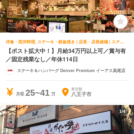
洋食・西洋料理, ステーキ・鉄板焼き | 店長・店長候補 | ステーキ＆ハンバーグ Denver Premium イーアス高尾店
【ポスト拡大中！】月給34万円以上可／賞与有
／固定残業なし／年休114日
ステーキ＆ハンバーグ Denver Premium イーアス高尾店
東京都
25~41
八王子市
月収
1
/
4