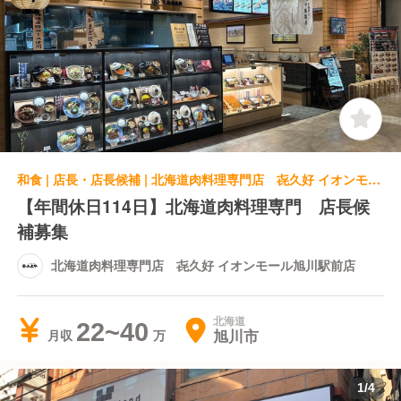
和食 | 店長・店長候補 | 北海道肉料理専門店 㐂久好 イオンモール旭川駅前店
【年間休日114日】北海道肉料理専門 店長候
補募集
北海道肉料理専門店 㐂久好 イオンモール旭川駅前店
北海道
22~40
旭川市
月収
1
/
4