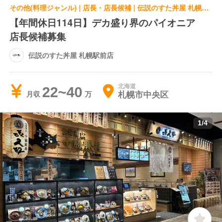
その他(料理ジャンル) | 店長・店長候補 | 伝説のすた丼屋 札幌駅前店
【年間休日114日】デカ盛り界のパイオニア
店長候補募集
伝説のすた丼屋 札幌駅前店
北海道
22~40
札幌市中央区
月収
1
/
4