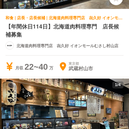
和食 | 店長・店長候補 | 北海道肉料理専門店 㐂久好 イオンモールむさし村山店
【年間休日114日】北海道肉料理専門 店長候
補募集
北海道肉料理専門店 㐂久好 イオンモールむさし村山店
東京都
22~40
武蔵村山市
月収
1
/
4