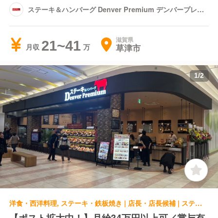
ステーキ＆ハンバーグ Denver Premium デンバープレミ
アム イオンモール草津店
滋賀県
21~41
草津市
月収
1
/
2
洋食・西洋料理, ステーキ・鉄板焼き | 店長・店長候補 | ステーキ＆ハンバーグ Denver Premium デンバープレミアム イオンモール鶴見緑地店
【ポスト拡大中！】月給34万円以上可／賞与有