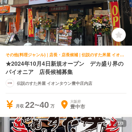
その他(料理ジャンル) | 店長・店長候補 | 伝説のすた丼屋 イオンタウン豊中庄内店
★2024年10月4日新規オープン デカ盛り界の
パイオニア 店長候補募集
伝説のすた丼屋 イオンタウン豊中庄内店
大阪府
22~40
豊中市
月収
1
/
3