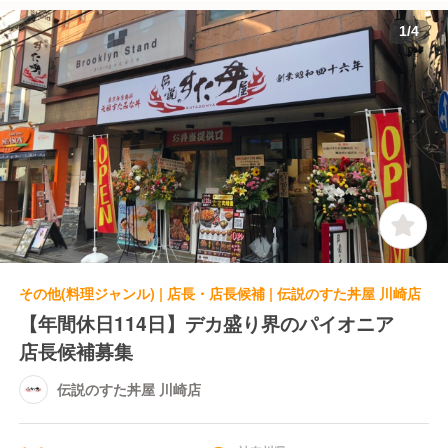
1
/
4
その他(料理ジャンル) | 店長・店長候補 | 伝説のすた丼屋 川崎店
【年間休日114日】デカ盛り界のパイオニア
店長候補募集
伝説のすた丼屋 川崎店