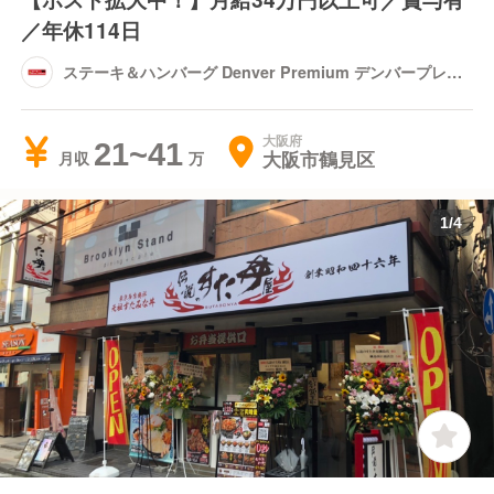
／年休114日
ステーキ＆ハンバーグ Denver Premium デンバープレミ
アム イオンモール鶴見緑地店
大阪府
21~41
大阪市鶴見区
月収
1
/
4