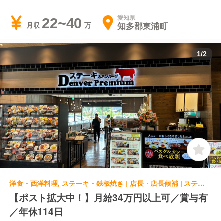
愛知県
22~40
知多郡東浦町
月収
1
/
2
洋食・西洋料理, ステーキ・鉄板焼き | 店長・店長候補 | ステーキ＆ハンバーグ Denver Premium デンバープレミアム イオンモール草津店
【ポスト拡大中！】月給34万円以上可／賞与有
／年休114日