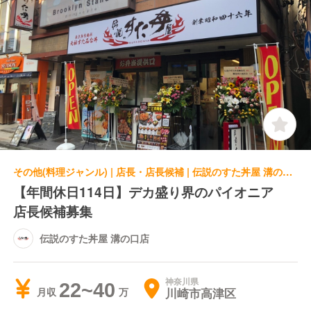
その他(料理ジャンル) | 店長・店長候補 | 伝説のすた丼屋 溝の口店
【年間休日114日】デカ盛り界のパイオニア
店長候補募集
伝説のすた丼屋 溝の口店
神奈川県
22~40
川崎市高津区
月収