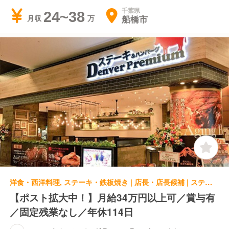
千葉県
24~38
船橋市
月収
洋食・西洋料理, ステーキ・鉄板焼き | 店長・店長候補 | ステーキ＆ハンバーグ Denver Premium イオンモールつくば店
【ポスト拡大中！】月給34万円以上可／賞与有
／固定残業なし／年休114日