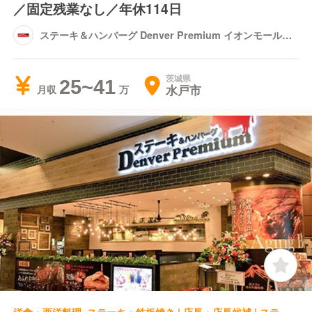
／固定残業なし／年休114日
ステーキ＆ハンバーグ Denver Premium イオンモール水
戸内原店
茨城県
25~41
水戸市
月収