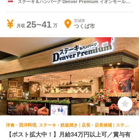
ステーキ＆ハンバーグ Denver Premium イオンモールつ
くば店
茨城県
25~41
つくば市
月収
洋食・西洋料理, ステーキ・鉄板焼き | 店長・店長候補 | ステーキ＆ハンバーグ Denver Premium イオンモール水戸内原店
【ポスト拡大中！】月給34万円以上可／賞与有