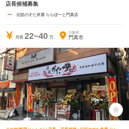
店長候補募集
伝説のすた丼屋 ららぽーと門真店
大阪府
22~40
門真市
月収
1
/
4