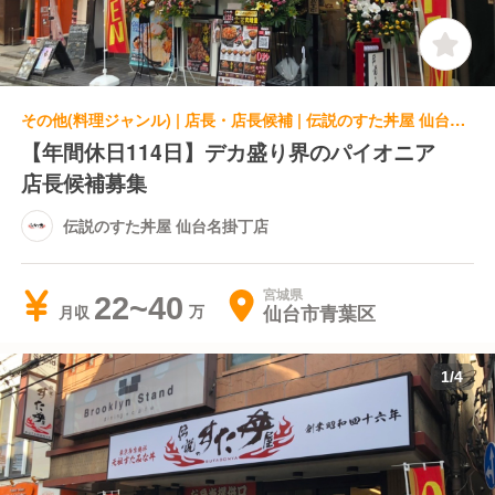
その他(料理ジャンル) | 店長・店長候補 | 伝説のすた丼屋 仙台名掛丁店
【年間休日114日】デカ盛り界のパイオニア
店長候補募集
伝説のすた丼屋 仙台名掛丁店
宮城県
22~40
仙台市青葉区
月収
1
/
4