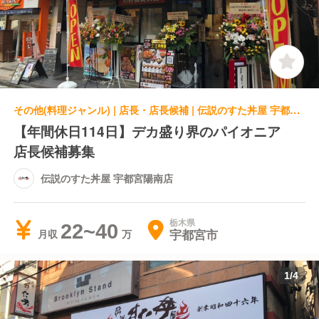
その他(料理ジャンル) | 店長・店長候補 | 伝説のすた丼屋 宇都宮陽南店
【年間休日114日】デカ盛り界のパイオニア
店長候補募集
伝説のすた丼屋 宇都宮陽南店
栃木県
22~40
宇都宮市
月収
1
/
4