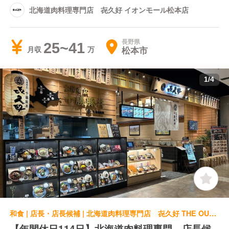
北海道肉料理専門店 㐂久好 イオンモール松本店
長野県
25~41
松本市
月収
1
/
4
和食 | 店長・店長候補 | 北海道肉料理専門店 㐂久好 THE OUTLETS HIROSHIMA店
【年間休日114日】北海道肉料理専門 店長候