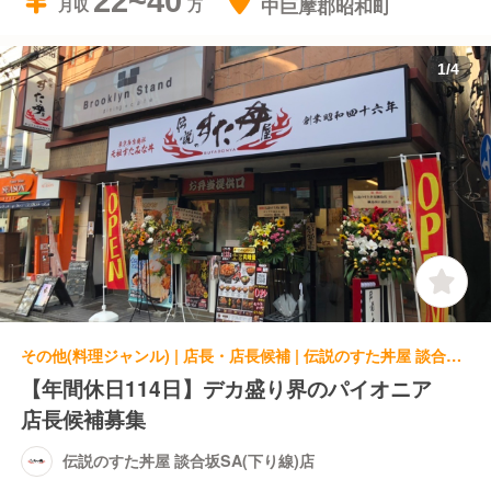
22~40
中巨摩郡昭和町
月収
1
/
4
その他(料理ジャンル) | 店長・店長候補 | 伝説のすた丼屋 談合坂SA(下り線)店
【年間休日114日】デカ盛り界のパイオニア
店長候補募集
伝説のすた丼屋 談合坂SA(下り線)店