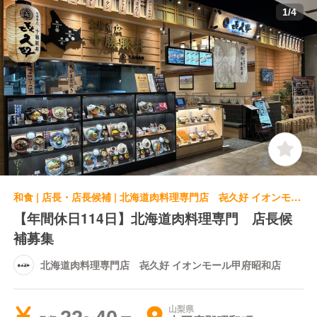
1
/
4
和食 | 店長・店長候補 | 北海道肉料理専門店 㐂久好 イオンモール甲府昭和店
【年間休日114日】北海道肉料理専門 店長候
補募集
北海道肉料理専門店 㐂久好 イオンモール甲府昭和店
山梨県