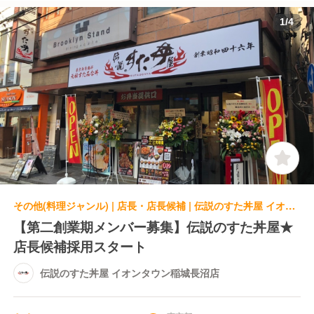
1
/
4
その他(料理ジャンル) | 店長・店長候補 | 伝説のすた丼屋 イオンタウン稲城長沼店
【第二創業期メンバー募集】伝説のすた丼屋★
店長候補採用スタート
伝説のすた丼屋 イオンタウン稲城長沼店