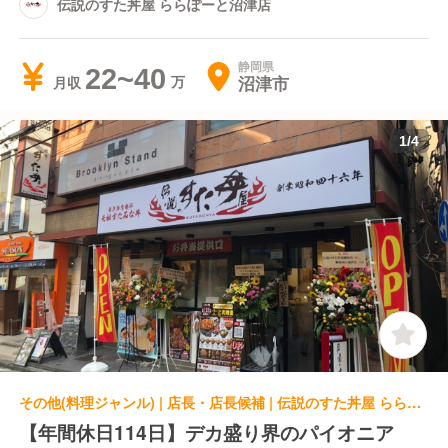
伝説のすた丼屋 ららぽーと沼津店
静岡県
22~40
沼津市
月収
1
/
4
その他(料理ジャンル) | 店長・店長候補 | 伝説のすた丼屋 ららぽーと門真店
【年間休日114日】デカ盛り界のパイオニア