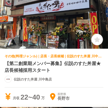
その他(料理ジャンル) | 店長・店長候補 | 伝説のすた丼屋 川中島店
【第二創業期メンバー募集】伝説のすた丼屋★
店長候補採用スタート
伝説のすた丼屋 川中島店
長野県
22~40
長野市
月収