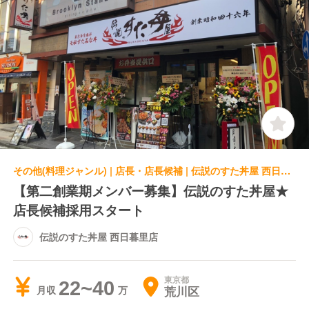
その他(料理ジャンル) | 店長・店長候補 | 伝説のすた丼屋 西日暮里店
【第二創業期メンバー募集】伝説のすた丼屋★
店長候補採用スタート
伝説のすた丼屋 西日暮里店
東京都
22~40
荒川区
月収