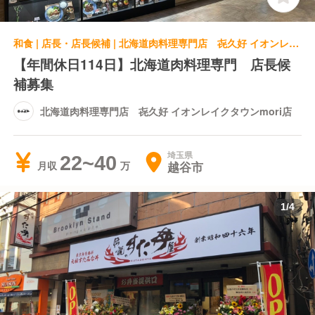
和食 | 店長・店長候補 | 北海道肉料理専門店 㐂久好 イオンレイクタウンmori店
【年間休日114日】北海道肉料理専門 店長候
補募集
北海道肉料理専門店 㐂久好 イオンレイクタウンmori店
埼玉県
22~40
越谷市
月収
1
/
4