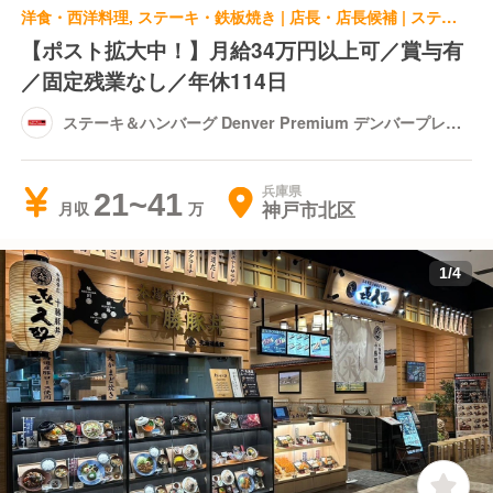
洋食・西洋料理, ステーキ・鉄板焼き | 店長・店長候補 | ステーキ＆ハンバーグ Denver Premium デンバープレミアム イオンモール神戸北
【ポスト拡大中！】月給34万円以上可／賞与有
／固定残業なし／年休114日
ステーキ＆ハンバーグ Denver Premium デンバープレミ
アム イオンモール神戸北
兵庫県
21~41
神戸市北区
月収
1
/
4