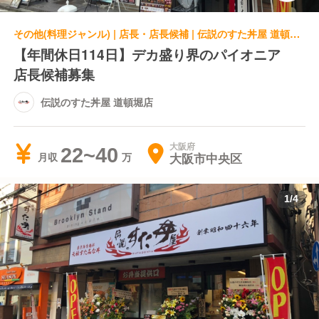
その他(料理ジャンル) | 店長・店長候補 | 伝説のすた丼屋 道頓堀店
【年間休日114日】デカ盛り界のパイオニア
店長候補募集
伝説のすた丼屋 道頓堀店
大阪府
22~40
大阪市中央区
月収
1
/
4