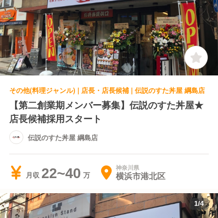
その他(料理ジャンル) | 店長・店長候補 | 伝説のすた丼屋 綱島店
【第二創業期メンバー募集】伝説のすた丼屋★
店長候補採用スタート
伝説のすた丼屋 綱島店
神奈川県
22~40
横浜市港北区
月収
1
/
4