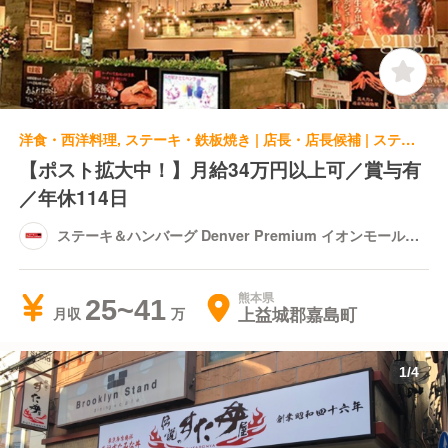
洋食・西洋料理, ステーキ・鉄板焼き | 店長・店長候補 | ステーキ＆ハンバーグ Denver Premium イオンモール熊本店
【ポスト拡大中！】月給34万円以上可／賞与有
／年休114日
ステーキ＆ハンバーグ Denver Premium イオンモール熊
本店
熊本県
25~41
上益城郡嘉島町
月収
1
/
4