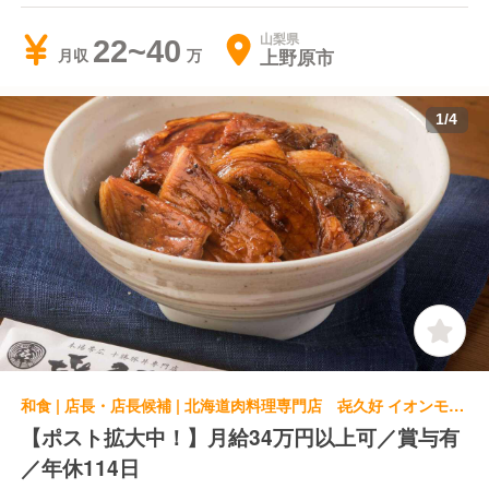
山梨県
22~40
上野原市
月収
1
/
4
和食 | 店長・店長候補 | 北海道肉料理専門店 㐂久好 イオンモール松本店
【ポスト拡大中！】月給34万円以上可／賞与有
／年休114日