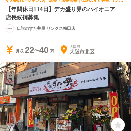
その他(料理ジャンル) | 店長・店長候補 | 伝説のすた丼屋 リンクス梅田店
【年間休日114日】デカ盛り界のパイオニア
店長候補募集
伝説のすた丼屋 リンクス梅田店
大阪府
22~40
大阪市北区
月収
1
/
4