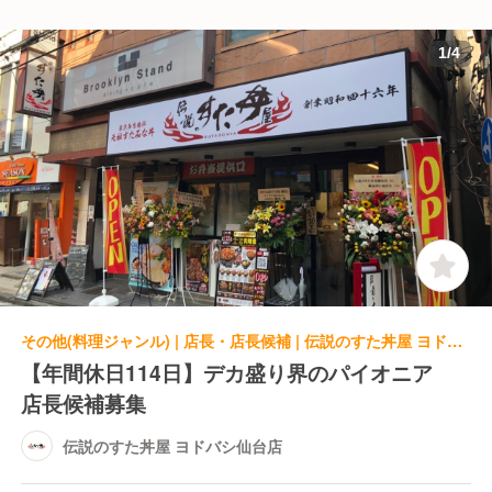
1
/
4
その他(料理ジャンル) | 店長・店長候補 | 伝説のすた丼屋 ヨドバシ仙台店
【年間休日114日】デカ盛り界のパイオニア
店長候補募集
伝説のすた丼屋 ヨドバシ仙台店