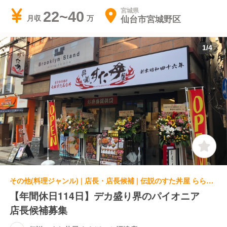
宮城県
22~40
仙台市宮城野区
月収
1
/
4
その他(料理ジャンル) | 店長・店長候補 | 伝説のすた丼屋 ららぽーと沼津店
【年間休日114日】デカ盛り界のパイオニア
店長候補募集