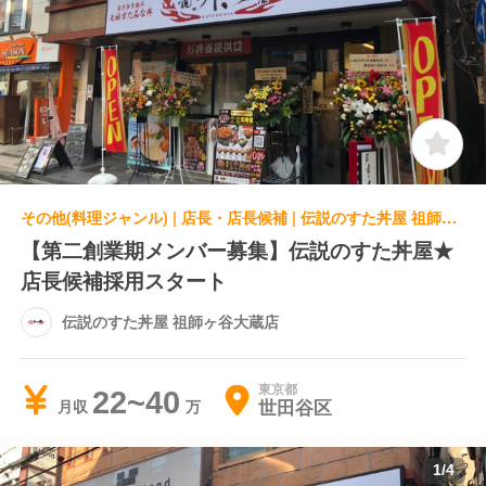
その他(料理ジャンル) | 店長・店長候補 | 伝説のすた丼屋 祖師ヶ谷大蔵店
【第二創業期メンバー募集】伝説のすた丼屋★
店長候補採用スタート
伝説のすた丼屋 祖師ヶ谷大蔵店
東京都
22~40
世田谷区
月収
1
/
4