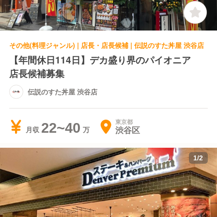
その他(料理ジャンル) | 店長・店長候補 | 伝説のすた丼屋 渋谷店
【年間休日114日】デカ盛り界のパイオニア
店長候補募集
伝説のすた丼屋 渋谷店
東京都
22~40
渋谷区
月収
1
/
2