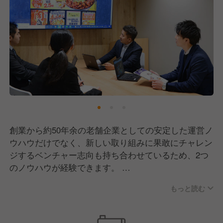
創業から約50年余の老舗企業としての安定した運営ノ
ウハウだけでなく、新しい取り組みに果敢にチャレン
ジするベンチャー志向も持ち合わせているため、2つ
のノウハウが経験できます。
また、当社は成長中の中小企業のため、募集職種にも
もっと読む
書いたように、新卒の方には様々な部門でご活躍いた
だいたいと考えております！成長・挑戦思考の方を大
募集☆彡