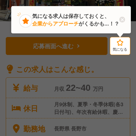
気になる求人は保存しておくと、
企業からアプローチ
がくるかも...！？
応募画面へ進む
気になる
気になる
この求人はこんな感じ。
給与
22~40
月収
万円
月9休制、夏季・冬季休暇(各3
休日
日付与)、年次有給休暇、慶弔
休暇
勤務地
長野県 長野市