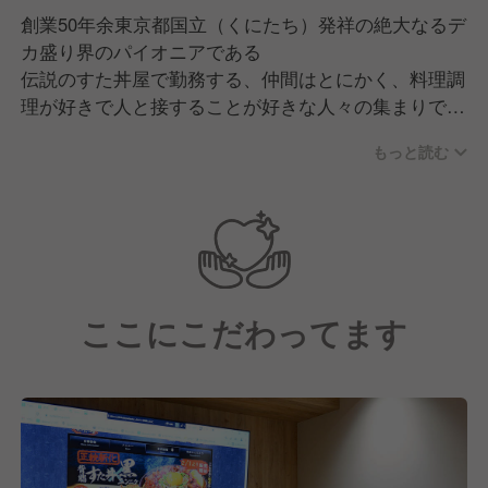
創業50年余東京都国立（くにたち）発祥の絶大なるデ
カ盛り界のパイオニアである
伝説のすた丼屋で勤務する、仲間はとにかく、料理調
理が好きで人と接することが好きな人々の集まりで
す！！
もっと読む
調理・接客・経営・キャリアアップなど様々な目標に
対して、突き進んでいます！！
ここにこだわってます