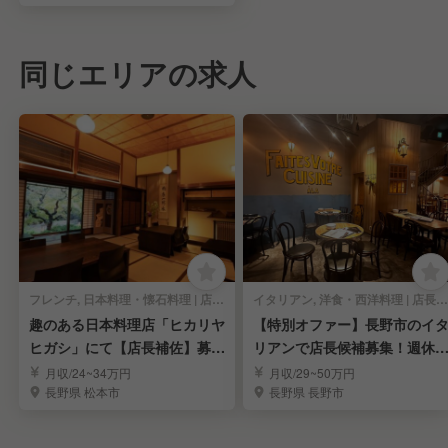
同じエリアの求人
フレンチ, 日本料理・懐石料理 | 店長・店長候補
イタリアン, 洋食・西洋料理 | 店長・店長候補
趣のある日本料理店「ヒカリヤ
【特別オファー】長野市のイ
ヒガシ」にて【店長補佐】募
リアンで店長候補募集！週休2
集！
日制/経験者優遇
月収/24~34万円
月収/29~50万円
長野県 松本市
長野県 長野市