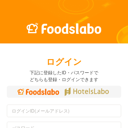
ログイン
下記に登録したID・パスワードで
どちらも登録・ログインできます