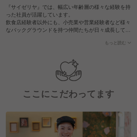
『サイゼリヤ』では、幅広い年齢層の様々な経験を持
った社員が活躍しています。
飲食店経験者以外にも、小売業や営業経験者など様々
なバックグラウンドを持つ仲間たちが日々成長してい
ます。
もっと読む
「人のため 正しく 仲良く」の基本理念に沿って、
互いに支え合う社風です。
中途入社者も新卒入社者と同様の研修を受ける機会が
あり、
同期入社の方と横の繋がりを作れる機会があります。
ここにこだわってます
困ったときには、地域の教育担当者や先輩社員がサポ
ートしてくれるので、経験が浅い方でも安心して働け
る環境です。
≪こんな方を歓迎します≫
・理念に共感し、会社と共に成長しつづけてくれる方
・接客が好きで、笑顔でお客様対応をできる方