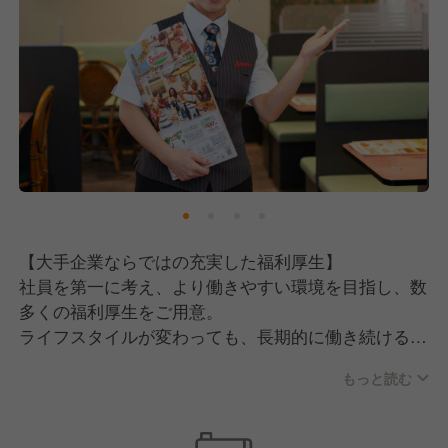
・協調性があり、チームワークを大切にできる方
・コミュニケーション能力に自信のある方
【大手企業ならではの充実した福利厚生】
社員を第一に考え、より働きやすい環境を目指し、数
多くの福利厚生をご用意。
ライフスタイルが変わっても、長期的に働き続けるこ
とが可能です。
もっと読む
・従業員食事補助制度（勤務時に50％オフで食事可
能）
・産休、育休制度（取得率：女性100％、男性