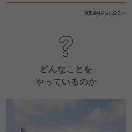
制度 ■産前産後休暇 ■傷病有
募集要項を先にみる
給休暇 ■介護休暇/子の看護休
暇 ■育児休業制度 ■育児期間
中（小学校3年生まで。事情に
応じて最長小学校6年生まで）
の時短勤務制度 ■深夜勤務免
除制度
どんなことを
やっているのか