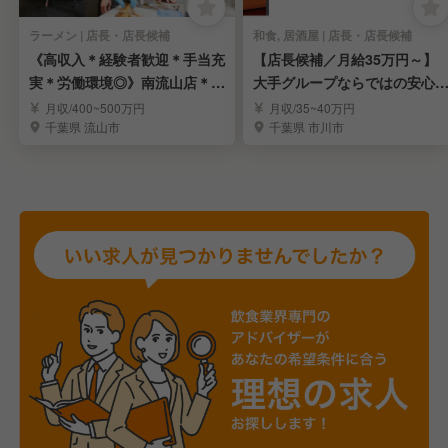
ラーメン | 店長・店長候補
和食, 居酒屋 | 店長・店長候補
《高収入＊経験者歓迎＊手当充
【店長候補／月給35万円～】
実＊労働環境◎》南流山店＊ラ
大手グループならではの安心
ーメン店長候補募集
境で長く活躍
月収/400~500万円
月収/35~40万円
千葉県 流山市
千葉県 市川市