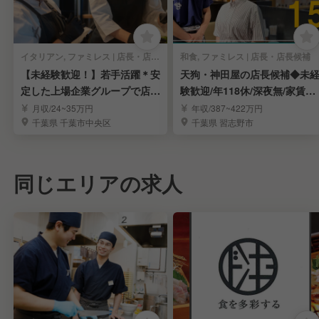
イタリアン, ファミレス | 店長・店長候補
和食, ファミレス | 店長・店長候補
【未経験歓迎！】若手活躍＊安
天狗・神田屋の店長候補◆未
定した上場企業グループで店長
験歓迎/年118休/深夜無/家賃補
を目指しませんか？
助半額/上場
月収/24~35万円
年収/387~422万円
千葉県 千葉市中央区
千葉県 習志野市
同じエリアの求人