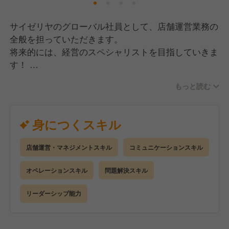
リーズナブルな価格でより良いものをお客様にお届け
するべく、日々安全と品質を追求。
サイゼリヤのグローバル社員として、店舗運営業務の
多くの方に毎日食べても飽きない、健康的なイタリア
全般を担っていただきます。
料理を楽しんでいただけるよう、今後も成長を続けて
将来的には、経営のスペシャリストを目指していきま
いきます。
す！
もっと読む
《入社後の流れ》
▼入社1年目▼
新人研修を経て店舗配属後、マニュアルに沿ってオペ
身につくスキル
レーションを習得します。
接客や調理の経験を重ね、食を通して豊かさを提供す
店舗運営・マネジメントスキル
コミュニケーションスキル
る経営の本質を学びます。
オペレーションスキル
問題解決スキル
▼入社2年目以降▼
ストアマネジャートレーニーとして、店舗運営責任者
リーダーシップ能力
を担います。
店舗運営業務をはじめ、人材育成や売上管理、食材管