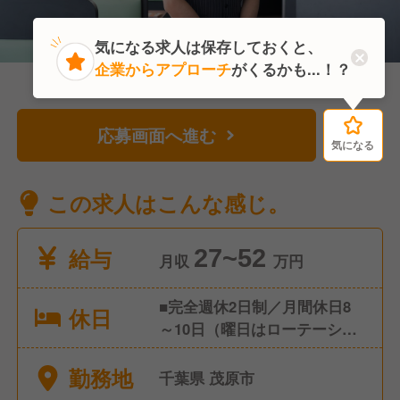
気になる求人は保存しておくと、
企業からアプローチ
がくるかも...！？
応募画面へ進む
気になる
気になる
この求人はこんな感じ。
給与
27~52
月収
万円
■完全週休2日制／月間休日8
休日
～10日（曜日はローテーショ
ン制） ■年間休日116日 ■年次
勤務地
有給休暇 入社6ヶ月後10日
千葉県 茂原市
（最大20日） ■年2回の4連休