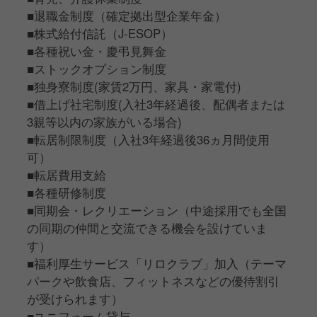
■退職金制度（確定拠出型企業年金）
■株式給付信託（J-ESOP）
■各種祝い金・慶弔見舞金
■ストックオプション制度
■独身寮制度(家賃2万円、家具・家電付)
■借上げ社宅制度(入社3年経過後、配偶者または
3親等以内の家族がいる場合)
■転居制限制度（入社3年経過後36ヵ月間使用
可）
■転居費用支給
■各種研修制度
■同期会・レクリエーション（中途採用でも全国
の同期の仲間と交流できる機会を設けていま
す）
■福利厚生サービス「リロクラブ」加入（テーマ
パークや飲食店、フィットネスなどの優待割引
が受けられます）
■ユニフォーム貸与