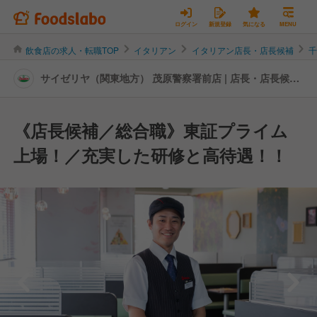
ログイン
新規登録
気になる
MENU
飲食店の求人・転職TOP
イタリアン
イタリアン店長・店長候補
サイゼリヤ（関東地方） 茂原警察署前店 | 店長・店長候補
の転職・求人情報
《店長候補／総合職》東証プライム
上場！／充実した研修と高待遇！！