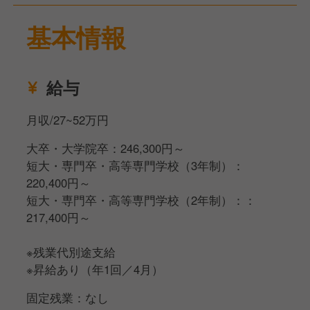
理などを実施します！
上長との定期的な面談やトレーニングを経て、店舗経
基本情報
営のスキルを磨いていきましょう。
▼入社4年目以降▼
給与
ストアマネジャーとして、店舗の経営を担います。
店舗運営の経験を活かし、新店舗の立ち上げや他部署
月収/27~52万円
の業務に携わるチャンスがあります。
様々な経験を通して、課題解決能力を高めることがで
大卒・大学院卒：246,300円～
きます。
短大・専門卒・高等専門学校（3年制）：
220,400円～
▼入社9年目以降▼
短大・専門卒・高等専門学校（2年制）：：
経営者の視点に立ち、自ら課題解決に取り組んでいた
217,400円～
だきます。
※残業代別途支給
※昇給あり（年1回／4月）
固定残業：なし