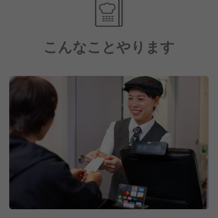
56.5％）
・ストックオプション制度（入社2年目以降の社員に
付与※条件あり）
こんなことやります
【豊富な研修制度で安心！】
未経験の方でも安心してスタートできるように、新入
社員研修は約1か月半しっかり実施します。社会人基
礎スキルを習得をできるだけでなく、店舗配属前に店
舗研修も実施します。
配属後も、フォローアップ研修や工場農場視察、役職
別研修、海外研修、外部研修など様々な研修があるの
で、着実に成長をしていくことが可能です。
サイゼリヤでは、社員一人ひとりの成長を支援し、目
標を持って働くことができる環境を整えています。
【愛され続ける自社商品の魅力】
当社では、食材の生産から加工、物流、提供まで自社
で行う「製造直販業」を取り入れています。