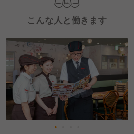
「日々の価値ある食事の提案と挑戦」を経営理念に掲
げ、
こんな人と働きます
日常生活の中で気軽にご利用いただけるよう、おいし
さとリーズナブルへの挑戦を続けています。
お客様一人ひとりが、ライフスタイルに合わせた食の
選択を行うことで、食を通して豊かさを提供していま
す。
食を通じた社会貢献に向けて、私たちと共に成長して
くていきませんか？