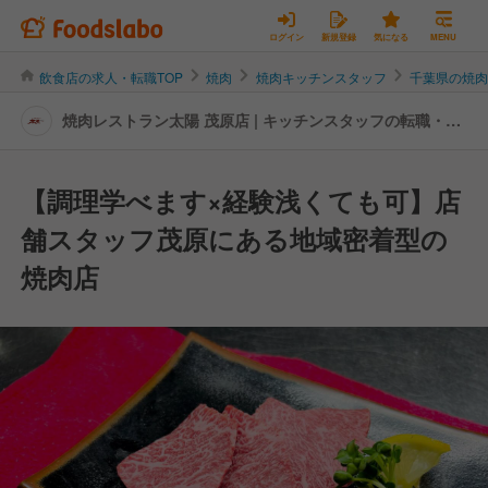
ログイン
新規登録
気になる
MENU
飲食店の求人・転職TOP
焼肉
焼肉キッチンスタッフ
千葉県の焼
焼肉レストラン太陽 茂原店 | キッチンスタッフの転職・求
人情報
【調理学べます×経験浅くても可】店
舗スタッフ茂原にある地域密着型の
焼肉店