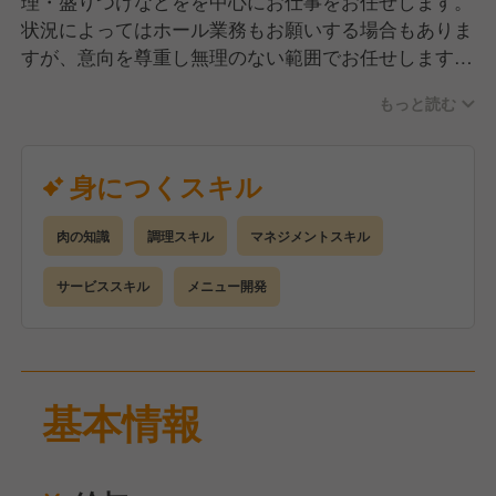
理・盛りつけなどをを中心にお仕事をお任せします。
状況によってはホール業務もお願いする場合もありま
すが、意向を尊重し無理のない範囲でお任せします。
※もちろん興味があれば、どんどんチャレンジできま
もっと読む
す！
当店のお肉は厳選した最高ランク牛を取り扱っている
身につくスキル
ので、調理技術だけでなくお肉の知識も身に付きま
す。また、経験が浅くてもメニュー開発に携われるな
肉の知識
調理スキル
マネジメントスキル
どさらなるスキルアップが実現できます！
サービススキル
メニュー開発
地域密着のお店で働きたい…！
既製品ばかりのチェーン店じゃなくて、手作り中心の
お店で働きたい…！
お肉を勉強したい…！
基本情報
調理だけじゃなくて接客もやってみたい…！
長く腰を据えて働きたい…！