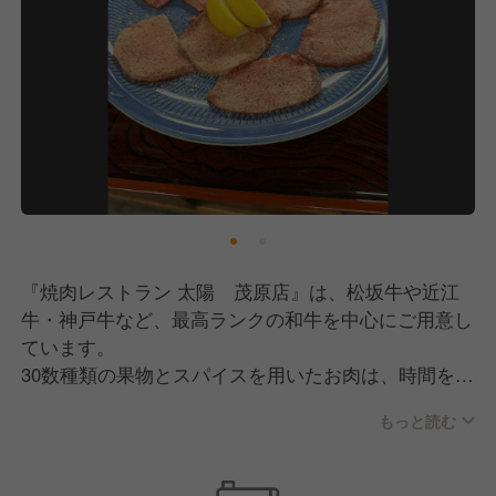
『焼肉レストラン 太陽 茂原店』は、松坂牛や近江
牛・神戸牛など、最高ランクの和牛を中心にご用意し
ています。
30数種類の果物とスパイスを用いたお肉は、時間をか
けて熟成して生みだされた旨味が自慢！
もっと読む
伝統的で独自なノウハウを持つ当店では、肉のタレや
キムチも手作りで提供しているため、チェーン店では
経験できない焼肉の基礎をしっかりと身に付けられま