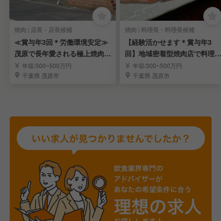
焼肉 | 店長・店長候補
焼肉 | 料理長・料理長候補
≪賞与年3回＊労働環境安定≫
【経験活かせます＊賞与年3
茂原で長年愛される極上焼肉店
回】地域密着型焼肉店で料理
ホール長を募集！
候補を募集／新茂原
年収/300~500万円
年収/300~500万円
千葉県 茂原市
千葉県 茂原市