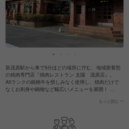
新茂原駅から車で5分ほどの場所に佇む、地域密着型
の焼肉専門店『焼肉レストラン 太陽 茂原店』。
A5ランクの銘柄牛を惜しみなく使用し、焼肉だけで
なくお刺身や鍋物など幅広いメニューを展開！
新鮮な素材を活かした調理法で提供しています。
もっと読む
原価を気にせずお客様にとって安心・安全な料理を提
供することを大切にし、手間暇を惜しまず心のこもっ
た料理をご用意！