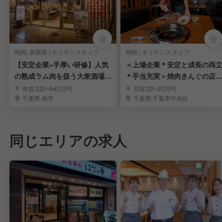
焼肉, 居酒屋 | キッチンスタッフ
焼肉 | キッチンスタッフ
【安定企業×手厚い研修】人気
＜上場企業＊安定と成長の両
の熟成ラム肉を扱う大衆酒場で
＊手当充実＞焼肉きんぐの店
キッチンデビュー！
候補を募集中！
年収/320~540万円
月収/22~35万円
千葉県 柏市
千葉県 千葉市中央区
同じエリアの求人