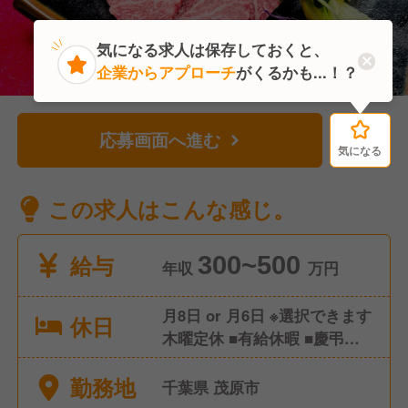
気になる求人は保存しておくと、
企業からアプローチ
がくるかも...！？
応募画面へ進む
気になる
気になる
この求人はこんな感じ。
給与
300~500
年収
万円
月8日 or 月6日 ※選択できます
休日
木曜定休 ■有給休暇 ■慶弔休
暇 ■年末年始休暇
勤務地
千葉県 茂原市