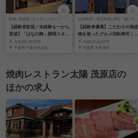
和食, 居酒屋 | キッチンスタッフ
日本料理・懐石料理, 寿司・鮨 | キッチンスタッフ
【経験者歓迎／未経験も一から
【経験者優遇】こだわりの海
育成】「はなの舞」調理スタッ
物を使ったグルメ回転寿司｜
フ
験を活かせる環境
月収/28~35万円
月収/22~34万円
千葉県 千葉市美浜区
千葉県 木更津市
焼肉レストラン太陽 茂原店の
ほかの求人