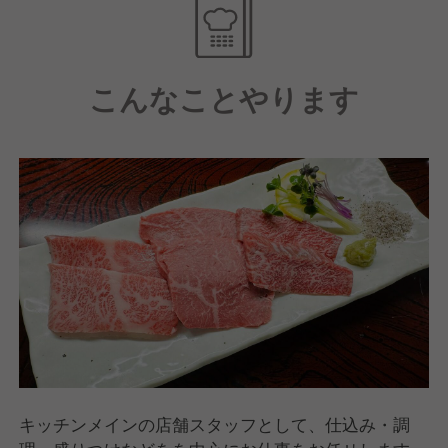
す。
やる気次第ではメニュー開発にも携われるので、技術
こんなことやります
を磨きながらも更なるスキルアップができる環境！
さらに賞与年3回の実施も特徴的で、あなたの努力は
しっかりとお給与に反映されます。
キッチンメインの店舗スタッフとして、仕込み・調