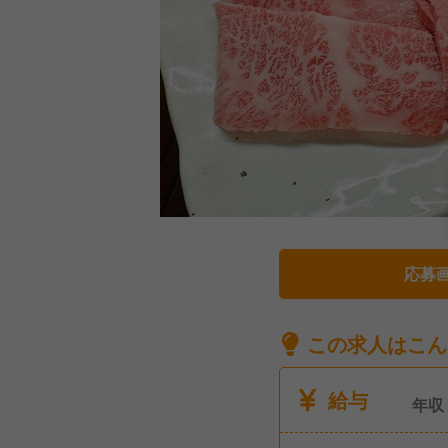
応募
この求人はこん
給与
年収