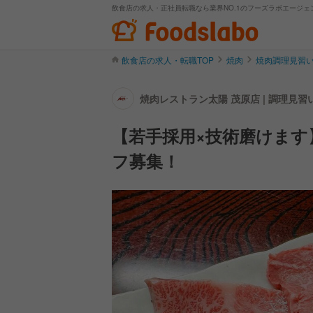
飲食店の求人・正社員転職なら業界NO.1のフーズラボエージェ
飲食店の求人・転職TOP
焼肉
焼肉調理見習
焼肉レストラン太陽 茂原店 | 調理見
【若手採用×技術磨けます
フ募集！