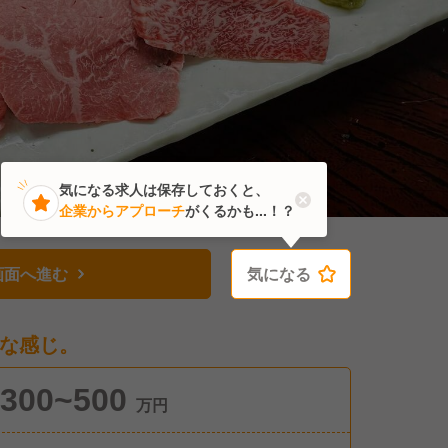
気になる求人は保存しておくと、
企業からアプローチ
がくるかも...！？
画面へ進む
気になる
気になる
な感じ。
300~500
万円