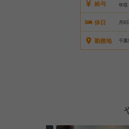
給与
年収
休日
月8日
■慶
勤務地
千葉