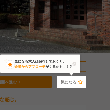
気になる求人は保存しておくと、
直近1人がこの求人を検討中
企業からアプローチ
がくるかも...！？
画面へ進む
気になる
気になる
な感じ。