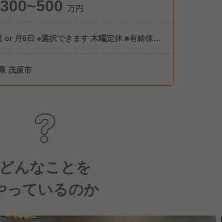
300~500
万円
 or 月6日 ※選択できます 木曜定休 ■有給休暇
弔休暇 ■年末年始休暇
県 茂原市
どんなことを
やっているのか