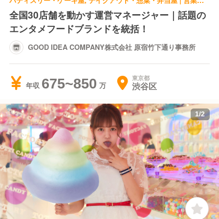
パティスリー・ケーキ屋, テイクアウト・惣菜・弁当屋 | 営業管理職・経営幹部 | GOOD IDEA COMPANY株式会社 原宿竹下通り事務所
全国30店舗を動かす運営マネージャー｜話題の
エンタメフードブランドを統括！
GOOD IDEA COMPANY株式会社 原宿竹下通り事務所
東京都
675~850
渋谷区
年収
1
/
2