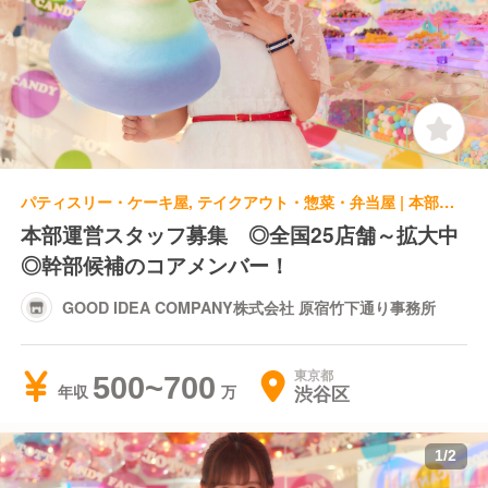
パティスリー・ケーキ屋, テイクアウト・惣菜・弁当屋 | 本部スタッフ | GOOD IDEA COMPANY株式会社 原宿竹下通り事務所
本部運営スタッフ募集 ◎全国25店舗～拡大中
◎幹部候補のコアメンバー！
GOOD IDEA COMPANY株式会社 原宿竹下通り事務所
東京都
500~700
渋谷区
年収
1
/
2