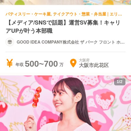
パティスリー・ケーキ屋, テイクアウト・惣菜・弁当屋 | エリアマネージャー | GOOD IDEA COMPANY株式会社 ザ パーク フロント ホテル店
【メディア/SNSで話題】運営SV募集！キャリ
アUPが叶う本部職
GOOD IDEA COMPANY株式会社 ザ パーク フロント ホテ
ル店
大阪府
500~700
大阪市此花区
年収
1
/
2