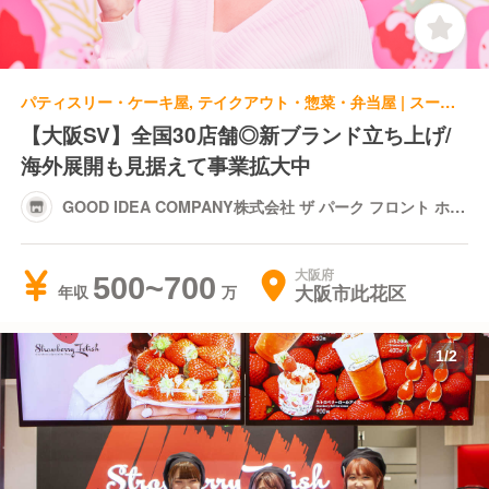
パティスリー・ケーキ屋, テイクアウト・惣菜・弁当屋 | スーパーバイザー | GOOD IDEA COMPANY株式会社 ザ パーク フロント ホテル店
【大阪SV】全国30店舗◎新ブランド立ち上げ/
海外展開も見据えて事業拡大中
GOOD IDEA COMPANY株式会社 ザ パーク フロント ホテ
ル店
大阪府
500~700
大阪市此花区
年収
1
/
2