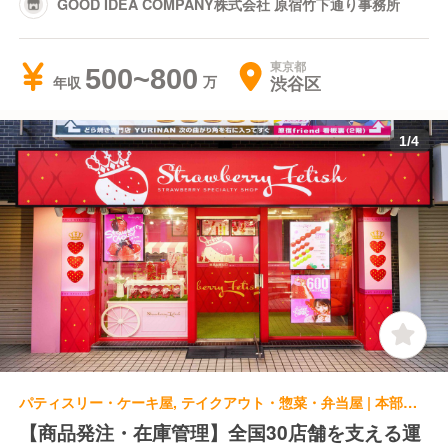
GOOD IDEA COMPANY株式会社 原宿竹下通り事務所
東京都
500~800
渋谷区
年収
1
/
4
パティスリー・ケーキ屋, テイクアウト・惣菜・弁当屋 | 本部スタッフ | GOOD IDEA COMPANY株式会社 原宿竹下通り事務所
【商品発注・在庫管理】全国30店舗を支える運