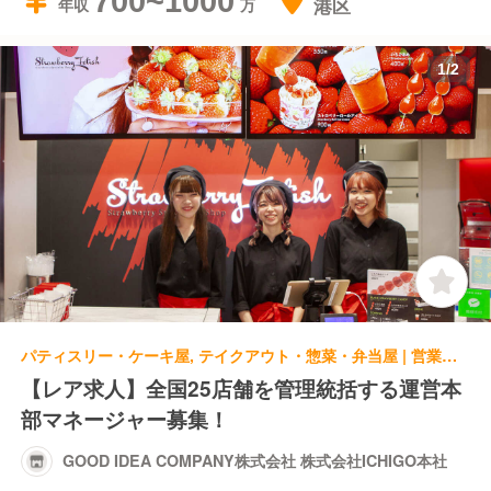
700~1000
港区
年収
1
/
2
パティスリー・ケーキ屋, テイクアウト・惣菜・弁当屋 | 営業管理職・経営幹部 | GOOD IDEA COMPANY株式会社 株式会社ICHIGO本社
【レア求人】全国25店舗を管理統括する運営本
部マネージャー募集！
GOOD IDEA COMPANY株式会社 株式会社ICHIGO本社