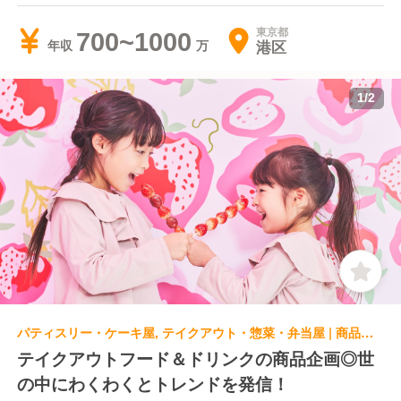
東京都
700~1000
港区
年収
1
/
2
パティスリー・ケーキ屋, テイクアウト・惣菜・弁当屋 | 商品開発 | GOOD IDEA COMPANY株式会社 株式会社ICHIGO本社
テイクアウトフード＆ドリンクの商品企画◎世
の中にわくわくとトレンドを発信！