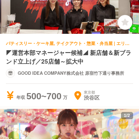
パティスリー・ケーキ屋, テイクアウト・惣菜・弁当屋 | エリアマネージャー | GOOD IDEA COMPANY株式会社 原宿竹下通り事務所
◤運営本部マネージャー候補◢ 新店舗＆新ブラ
ンド立上げ／25店舗～拡大中
GOOD IDEA COMPANY株式会社 原宿竹下通り事務所
東京都
500~700
渋谷区
年収
1
/
2