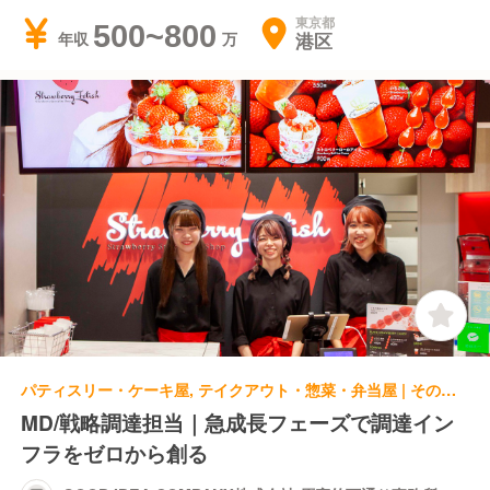
東京都
500~800
港区
年収
パティスリー・ケーキ屋, テイクアウト・惣菜・弁当屋 | その他(仕事内容) | GOOD IDEA COMPANY株式会社 原宿竹下通り事務所
MD/戦略調達担当｜急成長フェーズで調達イン
フラをゼロから創る