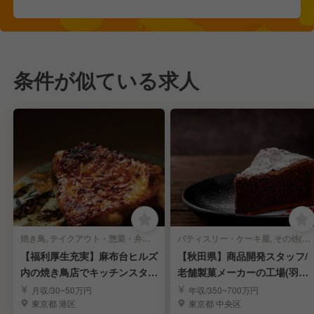
条件が似ている求人
焼き鳥, テイクアウト・惣菜・弁当屋 | 商品開発
パティスリー・ケーキ屋, その他(料理ジャンル) | 商品開発
【福利厚生充実】麻布台ヒルズ
【秋田県】商品開発スタッフ/
内の焼き鳥店でキッチンスタッ
老舗製菓メーカーの工場(羽後
フを募集！！
町)/業績賞与あり＊4週8休制＊
月収/30~50万円
年収/350~700万円
役職手当あり
東京都 港区
東京都 中央区