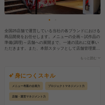
全国25店舗で運営している当社の各ブランドにおける
商品開発をお任せします。メニューの企画～試作品の
準備(調理)～店舗への展開まで、一連の流れに従事い
ただきます。また、本部スタッフとして店舗管理業務
もサポートいただく想定をしています。
もっと読む
主要ブランド：
①カラフルわたあめショップ「Totti Candy Factory」
身につくスキル
②日本初の進化系いちごあめ専門店「Strawberry
Fetish」
メニュー考案の企画力
プロジェクトマネジメント力
③長いをコンセプトにしたフードショップ「Long!
Longer!! Longest!!!」
店舗・運営マネジメント力
④今後リリースする新ブランド