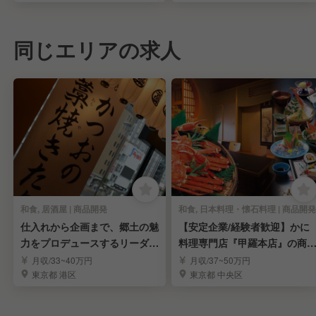
同じエリアの求人
和食, 居酒屋 | 商品開発
和食, 日本料理・懐石料理 | 商品開発
仕入れから企画まで、郷土の魅
【安定企業/経験者歓迎】かに
力をプロデュースするリーダー
料理専門店『甲羅本店』の商
候補
開発を募集
月収/33~40万円
月収/37~50万円
東京都 港区
東京都 中央区