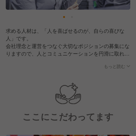
求める人材は、「人を喜ばせるのが、自らの喜びな
人」です。
会社理念と運営をつなぐ大切なポジションの募集にな
りますので、人とコミュニケーションを円滑に取れる
方、柔軟に臨機応変な対応ができる方にぴったりなお
もっと読む
仕事です。
本部では、大手コンサルティングファーム等の大手企
業で経営戦略や事業拡大をリードする実績を持つ部門
責任者を筆頭に、ポジティブで挑戦心のあるメンバー
が働いています。
ここにこだわってます
店舗スタッフや店舗責任者は笑顔を大切にし、お客様
に喜んでもらえることが好きな若手女性が多く活躍中
です。