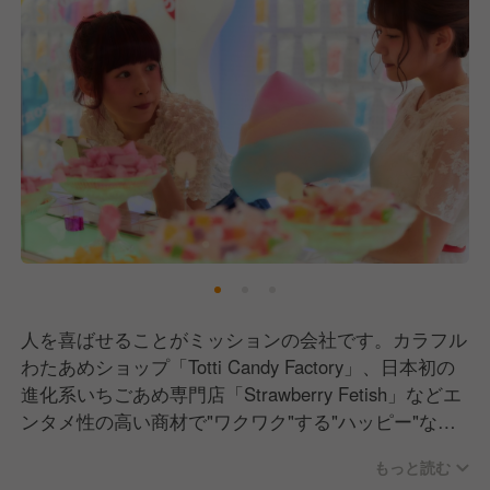
人を喜ばせることがミッションの会社です。カラフル
わたあめショップ「Totti Candy Factory」、日本初の
進化系いちごあめ専門店「Strawberry Fetish」などエ
ンタメ性の​高い商材で"ワクワク"する"ハッピー"な体
験を提供しています。現在、原宿や浅草、沖縄などの
もっと読む
観光地を中心に全国25店舗で展開中。今後も新規出