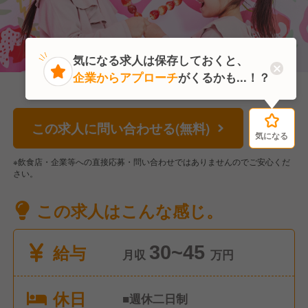
気になる求人は保存しておくと、
企業からアプローチ
がくるかも...！？
この求人に問い合わせる(無料)
気になる
気になる
※飲食店・企業等への直接応募・問い合わせではありませんのでご安心くだ
さい。
この求人はこんな感じ。
給与
30~45
月収
万円
休日
■週休二日制