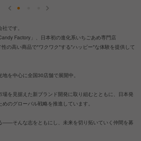
会社です。
Candy Factory」、日本初の進化系いちごあめ専門店
どエンタメ性の​高い商品で"ワクワク"する"ハッピー"な体験を提供して
光地を中心に全国30店舗で展開中。
市場を見据えた新ブランド開発に取り組むとともに、日本発
ためのグローバル戦略を推進しています。
る——そんな志をともにし、未来を切り拓いていく仲間を募