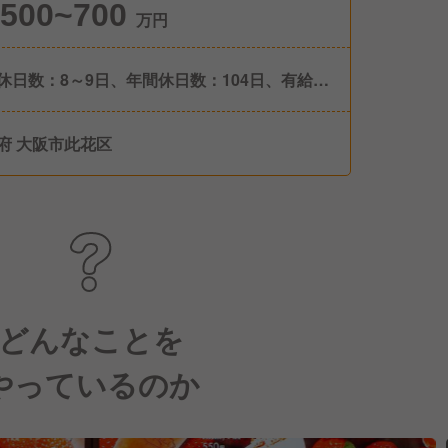
500~700
万円
休日数：8～9日、年間休日数：104日、有給休
入社6か月後に10日付与
府 大阪市此花区
どんなことを
やっているのか