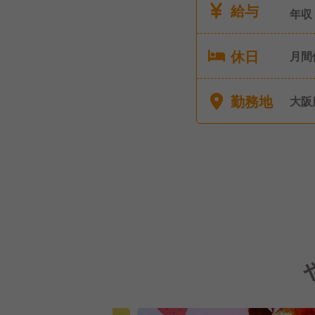
給与
年収
休日
月間
暇：
勤務地
大阪