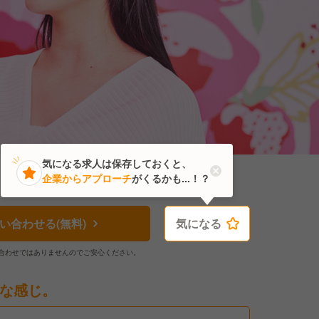
気になる求人は保存しておくと、
企業からアプローチ
がくるかも...！？
い合わせる(無料)
気になる
気になる
合わせではありませんのでご安心ください。
な感じ。