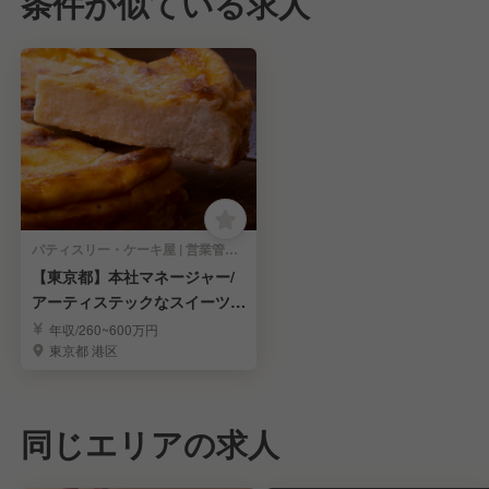
条件が似ている求人
パティスリー・ケーキ屋 | 営業管理職・経営幹部
【東京都】本社マネージャー/
アーティステックなスイーツが
人気の企業(港区)/週休2日制＊
年収/260~600万円
業績賞与あり＊季節休あり
東京都 港区
同じエリアの求人