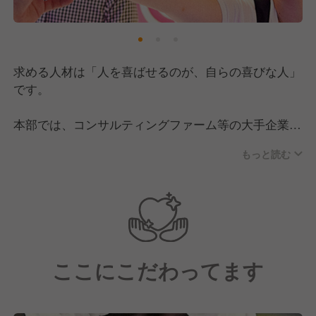
求める人材は「人を喜ばせるのが、自らの喜びな人」
です。
本部では、コンサルティングファーム等の大手企業で
経営戦略や事業拡大をリードする実績を持つ部門責任
もっと読む
者を筆頭に、カフェ/焼肉/菓子/中華など様々な飲食業
でキャリアを積んできた挑戦心のあるメンバーが働い
ています。
年齢層的にはアルバイトは10代～、社員は20～30代
が中心となっており、経験や能力に応じて若い方にも
ここにこだわってます
積極的に重要ポジションをお任せしています。