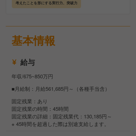
・店舗の運営管理
考えたことを形にする実行力、突破力
・オペレーションの構築
・マニュアルの作成、導入
・店長の採用および育成
・売上向上施策の提案実行
基本情報
・新店舗立ち上げ業務 など
〈数年後のキャリアイメージ〉
給与
入社後はまず国内の店舗統括をお任せし、ゆくゆくは
海外事業部の立ち上げマネージャー等を目指すことが
年収/675~850万円
可能です。
またマネージャーから部長、そして役員へと昇格する
■月給制：月給561,685円～（各種手当含）
可能性も十分にございます。変化に富んだ環境だから
こそ、大きな裁量を持ってご自身のやりたいことを実
固定残業：あり
現しやすく、上を目指せるポジションです。
固定残業の時間：45時間
固定残業の詳細：固定残業代：130,185円～
※ 45時間を超過した際は別途支給します。