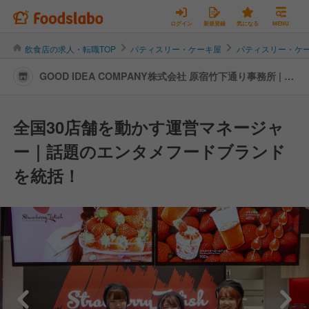
ログイン
新規登録
気になる
MENU
飲食店の求人・転職TOP
パティスリー・ケーキ屋
パティスリー・ケ
GOOD IDEA COMPANY株式会社 原宿竹下通り事務所 | 営
業管理職・経営幹部の転職・求人情報
全国30店舗を動かす運営マネージャ
ー｜話題のエンタメフードブランド
を統括！