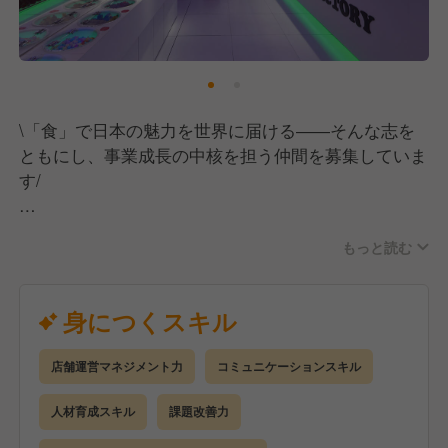
\「食」で日本の魅力を世界に届ける――そんな志を
ともにし、事業成長の中核を担う仲間を募集していま
す/
もっと読む
■業務内容
料飲事業・運営本部の統括マネージャーとして、全国
約30店舗の店長・エリアSVと連携しながら、事業全
身につくスキル
体の安定運営と成長を推進していただきます。
現場オペレーションから人材育成、仕組みづくりま
店舗運営マネジメント力
コミュニケーションスキル
で、裁量を持って取り組めるポジションです。
人材育成スキル
課題改善力
■業務詳細