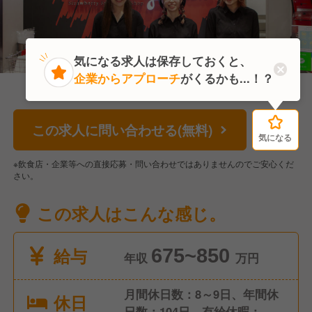
気になる求人は保存しておくと、
企業からアプローチ
がくるかも...！？
この求人に問い合わせる(無料)
気になる
気になる
※飲食店・企業等への直接応募・問い合わせではありませんのでご安心くだ
さい。
この求人はこんな感じ。
給与
675~850
年収
万円
月間休日数：8～9日、年間休
休日
日数：104日、有給休暇：入社