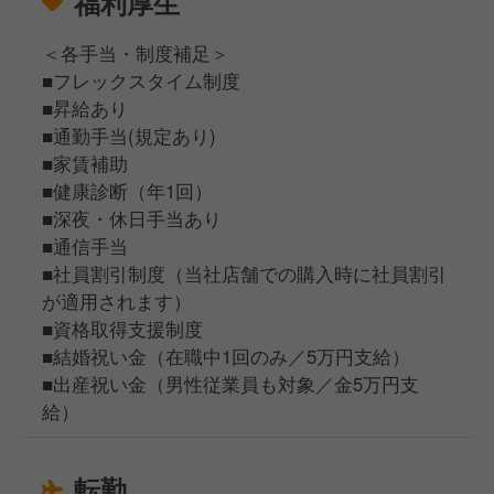
福利厚生
＜各手当・制度補足＞
■フレックスタイム制度
■昇給あり
■通勤手当(規定あり)
■家賃補助
■健康診断（年1回）
■深夜・休日手当あり
■通信手当
■社員割引制度（当社店舗での購入時に社員割引
が適用されます）
■資格取得支援制度
■結婚祝い金（在職中1回のみ／5万円支給）
■出産祝い金（男性従業員も対象／金5万円支
給）
転勤