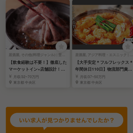
居酒屋, その他(料理ジャンル) | 営業管理職・経営幹部
居酒屋, アジア料理・エスニック | 営業管理職・経営幹部
【飲食経験は不要！】徹底した
【大手安定＊フルフレックス
マーケットイン×店舗設計！急
年間休日110日】物流部門責任
成長企業の幹部候補
者の募集！
月収/32~70万円
月収/37~50万円
東京都 中央区
東京都 中央区