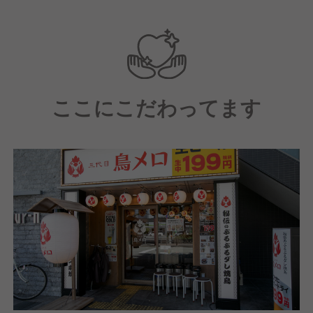
【配属店舗にて】
中途入社者向けの研修（店舗技術の基礎知識、社内制
度、理念を学ぶ）を受講頂きます。
【研修後は】
ここにこだわってます
キッチン業務やホール業務、運営業務を学んでいただ
きながら、店長としての一連の業務を学んでいただき
ます。
【その後は】約1年～3年の間に店長に昇進し、店舗の
運営を行っていただきます。
【店長になった後は】
実は多様なキャリアパスがあります。（例）本部の管
理部門やマーケティング・店舗開発等