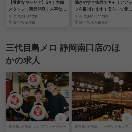
【豊富なキャリア】SV｜本部
働きやすさ抜群でキャリアア
スタッフ｜商品開発｜人事など
プを目指せます！安心して働
料理長以上を目指す
る大手企業◎
月収/24~35万円
年収/360~400万円
静岡県 沼津市
静岡県 浜松市西区
三代目鳥メロ 静岡南口店のほ
かの求人
焼き鳥, 居酒屋 | エリアマネージャー
焼き鳥, 居酒屋 | キッチンスタッフ