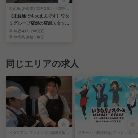
焼き鳥, 居酒屋 | 調理見習い・調理補助
【未経験でも大丈夫です】ワタ
ミグループ店舗の店舗スタッフ
(店長候補)を募集
年収/417~700万円
静岡県 浜松市中区
同じエリアの求人
イタリアン, ファミレス | 調理見習い・調理補助
ステーキ・鉄板焼き, ファミレス | 調理見習い・調理補助