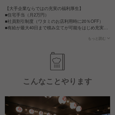
【大手企業ならではの充実の福利厚生】
■住宅手当（月2万円）
■社員割引制度（ワタミのお店利用時に20％OFF）
■有給が最大40日まで積み立てが可能をはじめ充実の
福利厚生
もっと読む
【従業員が話すワタミで働く魅力】
■ワタミで働く従業員は「人が良い」。仕事だけでは
ない一生ものの仲間が見つかる。■ワタミチャレンジ
アワード/仲間と夢を語る会等従業員のキャリア実現
に力を入れた制度もあり、この会社にいれば成長でき
こんなことやります
そうと思える環境づくりに力を入れています。