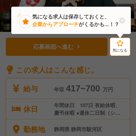
気になる求人は保存しておくと、
企業からアプローチ
がくるかも...！？
応募画面へ進む
気になる
気になる
この求人はこんな感じ。
給与
417~700
年収
万円
年間休日 107日 有給休暇、
休日
慶弔休暇 ●週休二日制（シフ
ト制） ●産前産後休暇（取
勤務地
得・復帰実績あり） ●育児休
静岡県 静岡市駿河区
暇（取得・復帰実績あり）