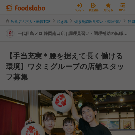
ログイン
新規登録
気になる
MENU
飲食店の求人・転職TOP
焼き鳥
焼き鳥調理見習い・調理補助
静
三代目鳥メロ 静岡南口店 | 調理見習い・調理補助の転職・
求人情報
【手当充実＊腰を据えて長く働ける
環境】ワタミグループの店舗スタッ
フ募集