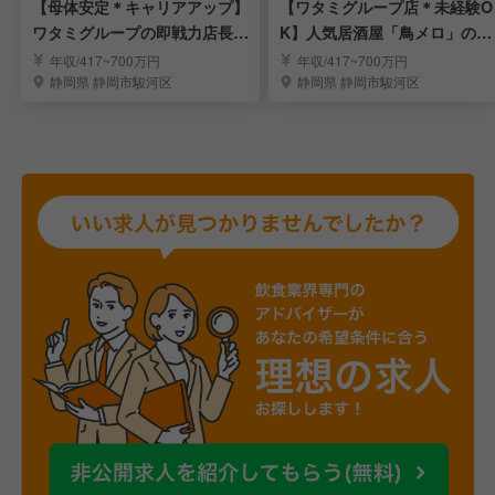
【母体安定＊キャリアアップ】
【ワタミグループ店＊未経験O
ワタミグループの即戦力店長・
K】人気居酒屋「鳥メロ」の店
エリアMGRを募集
舗スタッフを募集！
年収/417~700万円
年収/417~700万円
静岡県 静岡市駿河区
静岡県 静岡市駿河区