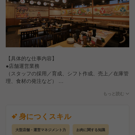
【具体的な仕事内容】
●店舗運営業務
（スタッフの採用／育成、シフト作成、売上／在庫管
理、食材の発注など）
●ホール・キッチン業務
もっと読む
（お客さま対応、ご案内、オーダー受付、料理、ドリ
ンクの提供、お会計、調理、仕込み、食器洗い）
【入社後の流れ】
身につくスキル
手厚い研修とサポート体制を完備しているので、店舗
運営の経験がない方でも安心してスタートできます。
大型店舗・運営マネジメント力
お肉に関する知識
●座学研修（2日間）