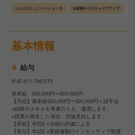
企業や店舗について理解を深めていただきます。
人とのコミュニケーション力
未経験からのキャリアアップ
●店舗研修（3カ月）
研修店舗で詳細なマニュアルを見ながら学んでいただ
きます。
●eラーニング
基本情報
ビジネスマナーも身につくので未経験でも安心です。
●キャリアアップ
経験者であれば最短4カ月、未経験でも2年を目安に店
給与
長を目指すことが可能です
年収/417~700万円
基本給 300,000円〜500,000円
【月給】基本給300,000円〜500,000円＋諸手当
※経験やスキルを考慮のうえ、優遇します。
※残業が発生した場合、別途支給します。
【昇給】年2回 ※当期の評価による
【賞与】年2回 ※業績連動のインセンティブ制度