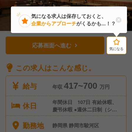
気になる求人は保存しておくと、
企業からアプローチ
がくるかも...！？
応募画面へ進む
気になる
気になる
この求人はこんな感じ。
給与
417~700
年収
万円
年間休日 107日 有給休暇、
休日
慶弔休暇 ●週休二日制（シフ
ト制） ●産前産後休暇（取
勤務地
得・復帰実績あり） ●育児休
静岡県 静岡市駿河区
暇（取得・復帰実績あり）