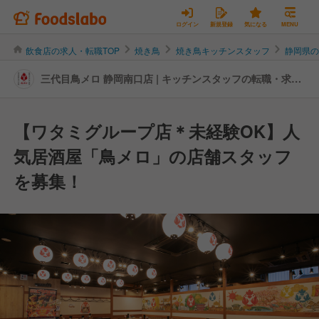
ログイン
新規登録
気になる
MENU
飲食店の求人・転職TOP
焼き鳥
焼き鳥キッチンスタッフ
静岡県
三代目鳥メロ 静岡南口店 | キッチンスタッフの転職・求人
情報
【ワタミグループ店＊未経験OK】人
気居酒屋「鳥メロ」の店舗スタッフ
を募集！