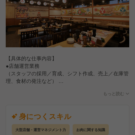
【具体的な仕事内容】
●店舗運営業務
（スタッフの採用／育成、シフト作成、売上／在庫管
理、食材の発注など）
●ホール・キッチン業務
もっと読む
（お客さま対応、ご案内、オーダー受付、料理、ドリ
ンクの提供、お会計、調理、仕込み、食器洗い）
【入社後の流れ】
身につくスキル
手厚い研修とサポート体制を完備しているので、店舗
運営の経験がない方でも安心してスタートできます。
大型店舗・運営マネジメント力
お肉に関する知識
●座学研修（2日間）