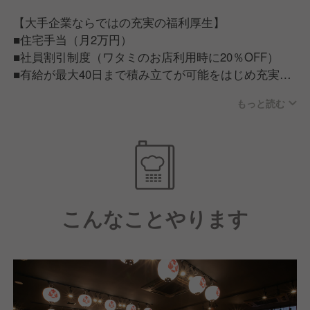
【大手企業ならではの充実の福利厚生】
■住宅手当（月2万円）
■社員割引制度（ワタミのお店利用時に20％OFF）
■有給が最大40日まで積み立てが可能をはじめ充実の
福利厚生
もっと読む
【従業員が話すワタミで働く魅力】
■ワタミで働く従業員は「人が良い」。仕事だけでは
ない一生ものの仲間が見つかる。■ワタミチャレンジ
アワード/仲間と夢を語る会等従業員のキャリア実現
に力を入れた制度もあり、この会社にいれば成長でき
こんなことやります
そうと思える環境づくりに力を入れています。