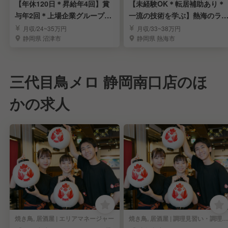
【年休120日＊昇給年4回】賞
【未経験OK＊転居補助あり＊
与年2回＊上場企業グループで
一流の技術を学ぶ】熱海のラ
料理長を募集
ジュアリーホテル
月収/24~35万円
月収/33~38万円
静岡県 沼津市
静岡県 熱海市
三代目鳥メロ 静岡南口店のほ
かの求人
焼き鳥, 居酒屋 | エリアマネージャー
焼き鳥, 居酒屋 | 調理見習い・調理補助