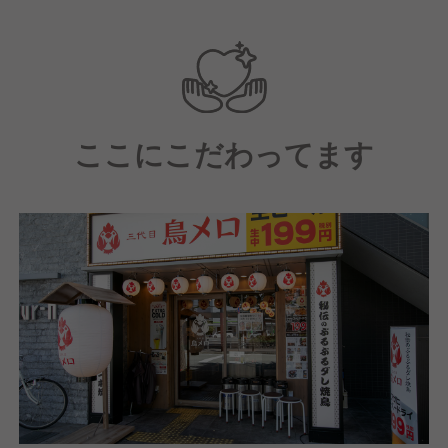
【配属店舗にて】
中途入社者向けの研修（店舗技術の基礎知識、社内制
度、理念を学ぶ）を受講頂きます。
【研修後は】
ここにこだわってます
キッチン業務やホール業務、運営業務を学んでいただ
きながら、店長としての一連の業務を学んでいただき
ます。
【その後は】約1年～3年の間に店長に昇進し、店舗の
運営を行っていただきます。
【店長になった後は】
実は多様なキャリアパスがあります。（例）本部の管
理部門やマーケティング・店舗開発等