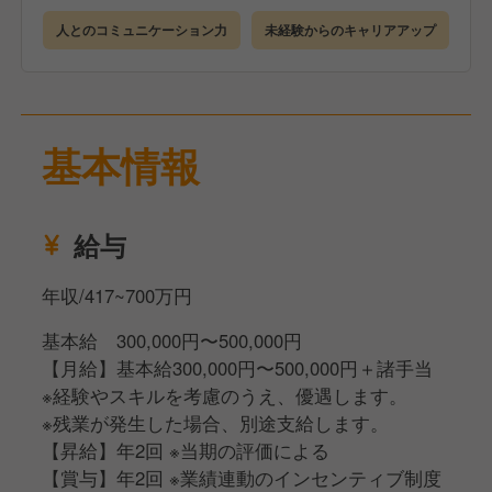
企業や店舗について理解を深めていただきます。
人とのコミュニケーション力
未経験からのキャリアアップ
●店舗研修（3カ月）
研修店舗で詳細なマニュアルを見ながら学んでいただ
きます。
●eラーニング
基本情報
ビジネスマナーも身につくので未経験でも安心です。
●キャリアアップ
経験者であれば最短4カ月、未経験でも2年を目安に店
給与
長を目指すことが可能です
年収/417~700万円
基本給 300,000円〜500,000円
【月給】基本給300,000円〜500,000円＋諸手当
※経験やスキルを考慮のうえ、優遇します。
※残業が発生した場合、別途支給します。
【昇給】年2回 ※当期の評価による
【賞与】年2回 ※業績連動のインセンティブ制度