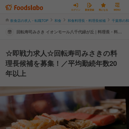
ログイン
新規登録
気になる
MENU
飲食店の求人・転職TOP
和食
和食料理長・料理長候補
千葉県の
回転寿司みさき イオンモール八千代緑が丘 | 料理長・料理
長候補の転職・求人情報
☆即戦力求人☆回転寿司みさきの料
理長候補を募集！／平均勤続年数20
年以上