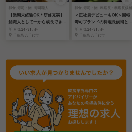
和食, 寿司・鮨 | 寿司職人
和食, 寿司・鮨 | 料理長・料理長候補
【業態未経験OK＊研修充実】
＜正社員デビューもOK＞回転
鮨職人として一から成長できる
寿司ブランドの料理長候補と
チャンス
て新しい一歩を！
月収/24~31万円
月収/24~31万円
千葉県 八千代市
千葉県 八千代市