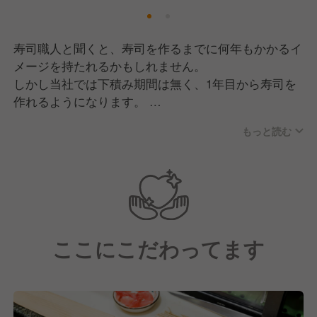
寿司職人と聞くと、寿司を作るまでに何年もかかるイ
メージを持たれるかもしれません。
しかし当社では下積み期間は無く、1年目から寿司を
作れるようになります。
もっと読む
入社後の新人研修は1ヶ月間！研修トレーナーのもと
一から学び、調理・接客・衛生の基礎を身に付けま
す。
店舗研修では実践経験を積んでいただき、2ヶ月目に
本配属となります。
「包丁を握るのは初めて」「接客が初めて」という人
ここにこだわってます
も、基本的な技術から身につけられる研修です。調理
が得意な方、接客が好きな方、様々な方が活躍できる
フィールドがあるのでご安心ください。
最初から出来る人はいません。少しずつ店長への道を
歩んでいきましょう！