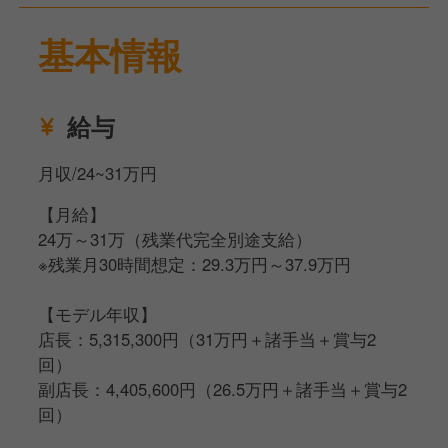
見渡しながら動きます。
基本情報
【店舗運営】
調理や接客が出来るようになったら、食材や包材の発
給与
注、
シフト作成・アルバイト採用面接などの店舗マネジメ
月収/24~31万円
ント業務を行っていただきます。
【月給】
24万～31万（残業代完全別途支給）
※残業月30時間想定：29.3万円～37.9万円
【モデル年収】
店長：5,315,300円（31万円＋諸手当＋賞与2
回）
副店長：4,405,600円（26.5万円＋諸手当＋賞与2
回）