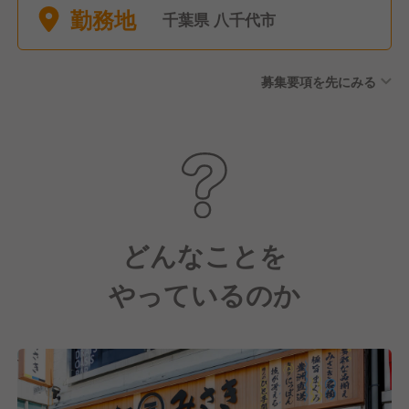
勤務地
可能です。 【有給休暇】 年
千葉県 八千代市
10日 入社日に5日付与、半年
後に5日付与（計10日） 有給
募集要項を先にみる
休暇備蓄制度あり 【休暇制
度】 産前・産後休暇 育児休暇
（ファミリータイム） 介護休
暇 結婚休暇 忌引休暇 公務休
暇 子の看護休暇 生理休暇
どんなことを
やっているのか