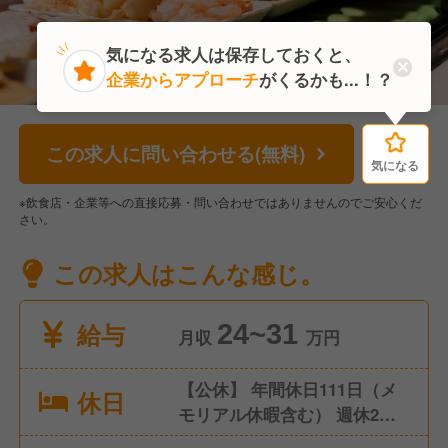
気になる求人は保存しておくと、
企業からアプローチ
がくるかも...！？
この求人に問い合わせる(無料)
気になる
気になる
※飲食店・企業等への直接応募・問い合わせではありませんのでご安心くだ
さい。
この求人はこんな感じ。
給与
24~31
月収
万円
【公休】 年間休日111日（メ
休日
モリアル休暇含む） 週休2日
制 ※シフトにより連休取得も