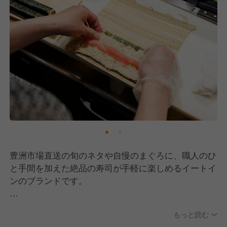
豊洲市場直送の旬のネタや自慢のまぐろに、職人のひ
と手間を加えた絶品の寿司が手軽に楽しめるイートイ
ンのブランドです。
イートインブランドの中には、
もっと読む
職人が握る本格的な「赤シャリ」の寿司をリーズナブ