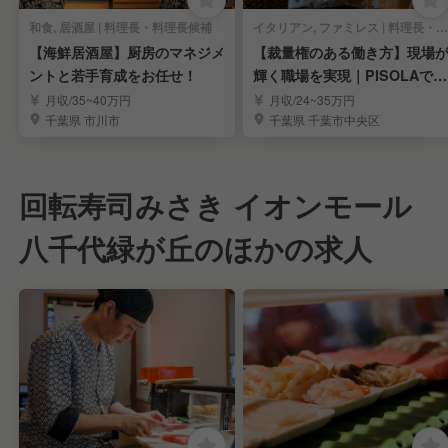
和食, 居酒屋 | 料理長・料理長候補
イタリアン, ファミレス | 料理長・料理長候補
【海鮮居酒屋】厨房のマネジメ
【裁量権のある働き方】現場
ントと若手育成をお任せ！
輝く職場を実現｜PISOLAで料
理長候補募集
月収/35~40万円
月収/24~35万円
千葉県 市川市
千葉県 千葉市中央区
回転寿司みさき イオンモール
八千代緑が丘のほかの求人