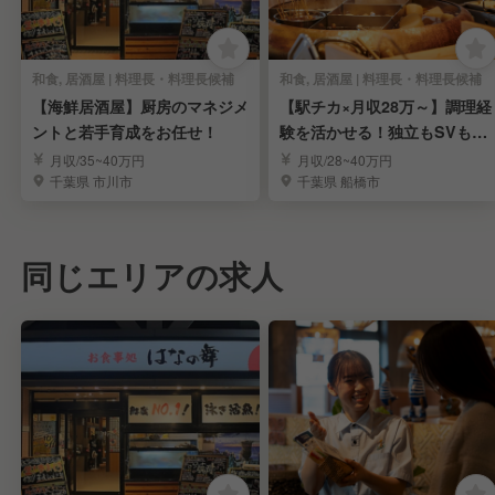
和食, 居酒屋 | 料理長・料理長候補
和食, 居酒屋 | 料理長・料理長候補
【海鮮居酒屋】厨房のマネジメ
【駅チカ×月収28万～】調理経
ントと若手育成をお任せ！
験を活かせる！独立もSVも目
指せる環境
月収/35~40万円
月収/28~40万円
千葉県 市川市
千葉県 船橋市
同じエリアの求人