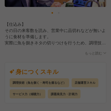
【仕込み】
その日の来客数を読み、営業中に品切れなどが無いよ
うに食材を準備します。
実際に魚を捌きネタの切りつけを行うため、調理技術
が身につきます。
もっと読む
【調理】
ご注文いただいた商品をスピーディーに作ります。
身につくスキル
業態によってはお刺身の盛り合わせを作ることも！
きれいなお寿司を握れるようになったら一人前です！
調理技術（魚を捌く・寿司を握るなど）
店舗運営スキル
【接客】
サービス力（傾聴力）
課題発見力・計画力
ご注文を聞く、商品を運ぶ、おすすめトークをするな
ど、
お客様にお食事を楽しんでもらえるようにお店全体を