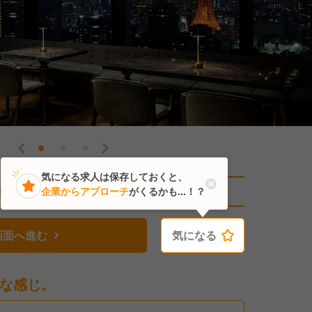
気になる求人は保存しておくと、
直近8人がこの求人を検討中
企業からアプローチ
がくるかも...！？
画面へ進む
気になる
気になる
な感じ。