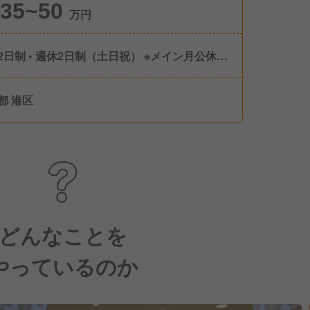
35~50
万円
2日制 • 週休2日制（土日祝） ※メイン月公休8
 年末年始休暇 • 有給休暇 • 慶弔休暇
都 港区
どんなことを
やっているのか