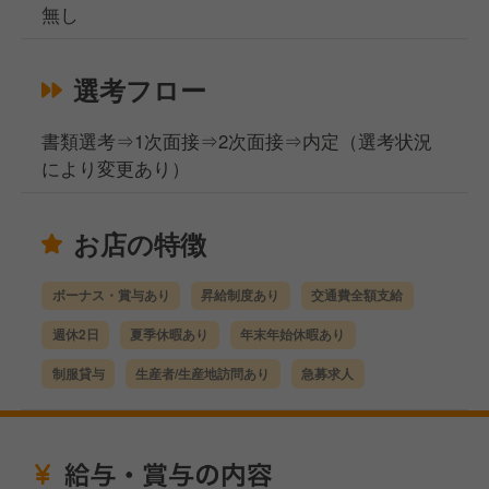
無し
選考フロー
書類選考⇒1次面接⇒2次面接⇒内定（選考状況
により変更あり）
お店の特徴
ボーナス・賞与あり
昇給制度あり
交通費全額支給
週休2日
夏季休暇あり
年末年始休暇あり
制服貸与
生産者/生産地訪問あり
急募求人