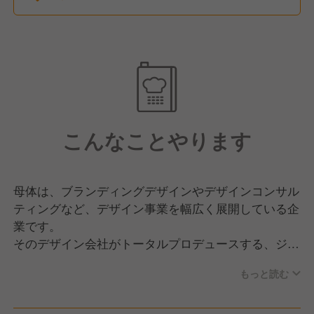
こんなことやります
母体は、ブランディングデザインやデザインコンサル
ティングなど、デザイン事業を幅広く展開している企
業です。
そのデザイン会社がトータルプロデュースする、ジュ
ーススタンドからの募集です。代官山や下北沢などに
もっと読む
複数お店を構え、キッチンカーでの販売などもおこな
っています。生産者さんと密にコミュニケーションを
とり、農家さんとの関係を非常に大切にしています。