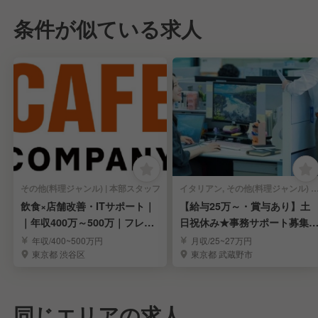
条件が似ている求人
その他(料理ジャンル) | 本部スタッフ
イタリアン, その他(料理ジャンル) | 本部
飲食×店舗改善・ITサポート｜
【給与25万～・賞与あり】土
｜年収400万～500万｜フレッ
日祝休み★事務サポート募集♪
クス制
ママさん歓迎♪
年収/400~500万円
月収/25~27万円
東京都 渋谷区
東京都 武蔵野市
同じエリアの求人