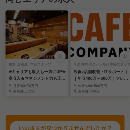
和食, 居酒屋 | 本部スタッフ
その他(料理ジャンル) | 本部スタッ
❇️キャリアも収入も一気にUP❇️
飲食×店舗改善・ITサポート｜
高収入🔥マネジメント力も正当
｜年収400万～500万｜フレッ
評価
クス制
月収/60~70万円
年収/400~500万円
東京都 足立区
東京都 渋谷区