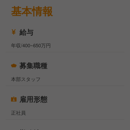
基本情報
その中でも今回は、戦略強化・今後の事業拡大のため
の、ジューススタンド事業のブランドマネージャーを
募集いたします。
給与
仕事に関しては、ジューススタンドの責任者として、
年収/400~650万円
予算管理や長期的な売り上げの計画、農家さんへの返
納などを含めたブランディングをおこなっていただき
募集職種
ます。マーケティングや製品開発など、ブランディン
グの中核となる事業に携わることができます。また、
本部スタッフ
母体がデザイン会社であるため、クリエイティブに関
わる業務も多く、店舗の制作物やイベントの企画運営
にも関わることができます。
雇用形態
労働環境に関しては、お休みは週休2日制で、有給休
正社員
暇・夏季休暇なども完備されており、プライベートも
充実できる環境です。勤務地は東京か神奈川であり、