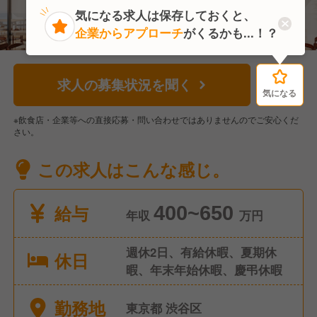
気になる求人は保存しておくと、
企業からアプローチ
がくるかも...！？
求人の募集状況を聞く
気になる
気になる
※飲食店・企業等への直接応募・問い合わせではありませんのでご安心くだ
さい。
この求人はこんな感じ。
給与
400~650
年収
万円
週休2日、有給休暇、夏期休
休日
暇、年末年始休暇、慶弔休暇
勤務地
東京都 渋谷区