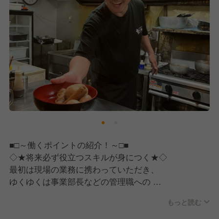
という信念です。
さまざまな個性を持つスタッフが集まる
会社だからこそ、異なる価値観によって
起きる化学反応で「新しい価値」を
創っていきます。
そして、スタッフ一人ひとりに
大切にしてほしいのは
「身近なHAPPYから大きなHAPPYへ」
という信念。
生活の中にある実現できそうな“幸せ”を
■□～働くポイントの紹介！～□■
コツコツ叶えていくことが、
◇★将来必ず役立つスキルが身につく★◇
いずれ大きな“幸せ”へと
最初は現場の業務に携わっていただき、
つながっていきます。
ゆくゆくは事業部長などの管理職への
キャリアアップを目指していただきます。
少しずつ輪を広げていき、
もっと読む
一緒に働くスタッフ、ご家族や友人、
PLや人件費などの数値管理、売上を