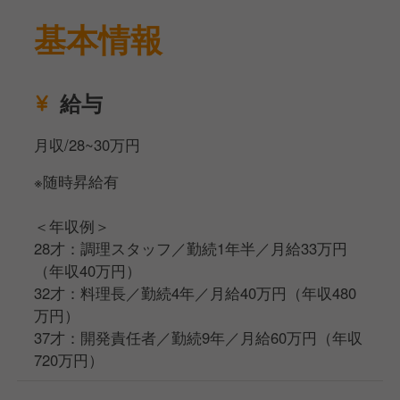
当社ではこれまで12人の社長が誕生しました。
コズミックホールディングスグループでの
基本情報
店舗経験・マネジメント経験を糧に、
地元に戻って飲食業を展開する人、
飲食業をサポートできる他分野での
給与
事業を志した人など形は様々ですが、
夢を結実させています。
月収/28~30万円
※随時昇給有
＜年収例＞
28才：調理スタッフ／勤続1年半／月給33万円
（年収40万円）
32才：料理長／勤続4年／月給40万円（年収480
万円）
37才：開発責任者／勤続9年／月給60万円（年収
720万円）