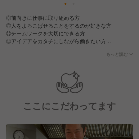
藁家88で、共に成長し、最高の
◎前向きに仕事に取り組める方
料理とサービスを提供しませんか。​
◎人をよろこばせることをするのが好きな方
◎チームワークを大切にできる方
あなたの情熱と真摯な姿勢を、
◎アイデアをカタチにしながら働きたい方
私たちは全力でサポートします。​
◎責任あるポジションで活躍したい方
もっと読む
ジャンルの垣根を越え、
沢山の方との出会いを大切に考えています。
経験に関係なく成果が給与に直結します！
幅広い世代の方、
誰にでもチャンスがあります！
ここにこだわってます
〜●大切にしているたったひとつの信念●〜
当社が大切にしているのは、
「会社が従業員を動かしているのではなく、
従業員一人ひとりが会社を動かしている」