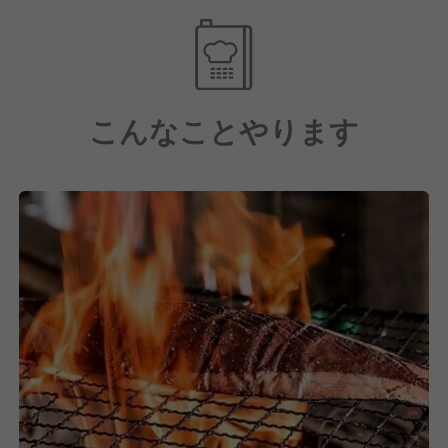
お客様へHAPPYを届けていきましょう。
最大化させるための販売施策の考案など…。
業務内容が幅広く裁量が多い仕事なので、
飲食店を経営する上で必要なスキルが
自然と身につきます。
こんなことやります
当社で活躍の場を広げていけるのはもちろん、
どこへ行っても通用する
飲食人として成長できる環境です◎
◇★ 店舗経営の楽しさ難しさを体感 ★◇
カフェ、イタリアン、懐石料理、居酒屋、
韓国料理などそれぞれが個性豊かで
様々なブランドを開発し、
現在では100ブランドを超えた当社。
当社のブランド開発の特徴は
本部だけで決めていないのが特徴です。
メニューだってそう。