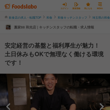
ログイン
新規登録
気になる
MENU
飲食店の求人・転職TOP
和食
和食キッチンスタッフ
埼玉県の和
藁家88 和光店 | キッチンスタッフの転職・求人情報
安定経営の基盤と福利厚生が魅力！
土日休みもOKで無理なく働ける環境
です！