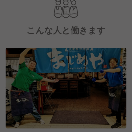
お客様に特別な時間をお届けすること
が私たちの使命です。​
こんな人と働きます
藁焼きは、約1000℃の高温で一気に
焼き上げ、食材の旨味を閉じ込める
伝統技法。​
その香ばしい薫りと深い味わいは、
他では味わえない逸品です。​
私たちはこの技術と味を守り、さらに
進化させていく仲間を求めています。​
飲食業の経験者はもちろん、未経験でも
本物の技術を学びたい方、歓迎します。​
お客様の「美味しい」の一言と笑顔を
直接感じられる、やりがいのある職場です。​