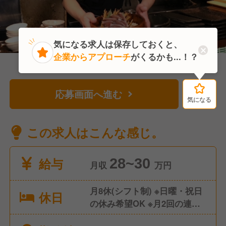
気になる求人は保存しておくと、
企業からアプローチ
がくるかも...！？
応募画面へ進む
気になる
気になる
この求人はこんな感じ。
給与
28~30
月収
万円
月8休(シフト制) ※日曜・祝日
休日
の休み希望OK ※月2回の連休
OK ※年末年始休暇有 ※他、夏