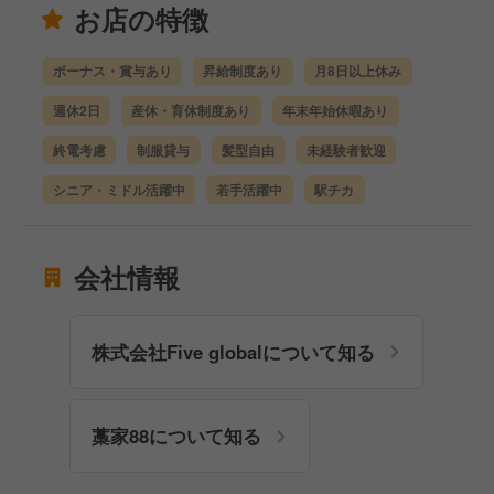
お店の特徴
ボーナス・賞与あり
昇給制度あり
月8日以上休み
週休2日
産休・育休制度あり
年末年始休暇あり
終電考慮
制服貸与
髪型自由
未経験者歓迎
シニア・ミドル活躍中
若手活躍中
駅チカ
会社情報
株式会社Five globalについて知る
藁家88について知る