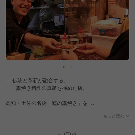
― 伝統と革新が融合する、
藁焼き料理の真髄を極めた店。​
高知・土佐の名物「鰹の藁焼き」を
中心に、四国の郷土料理と全国各地の
もっと読む
銘酒を提供しています。​
全席完全個室の落ち着いた空間で、