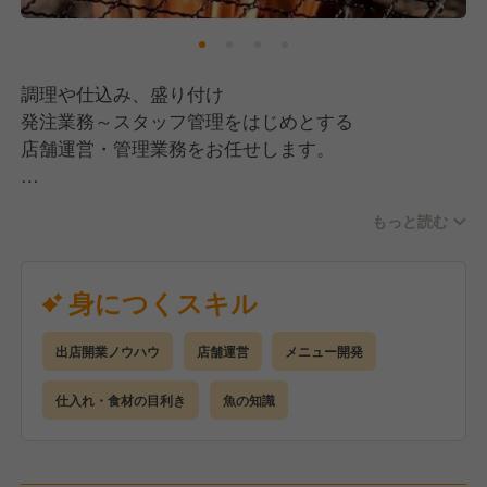
食材、見栄え、価格帯…など、
お客様と日々接するスタッフの感覚も
大事にしてすべて決めています。
調理や仕込み、盛り付け
アルバイトの女子高生の意見を反映さえ
発注業務～スタッフ管理をはじめとする
1年間で70店舗まで広がった
店舗運営・管理業務をお任せします。
ブランドも実際に存在します。
具体的には・・・
最終決裁は本部が行いますが、
もっと読む
●調理業務
基本NOは言いません。
●スタッフのシフト管理、採用・教育
現場を一番知るスタッフの
●店舗の売上・原価管理
身につくスキル
アイデアこそ重要だから。
●販促施策のプランニング、実施
どうすれば実際に形になるか、
一緒に考え店舗経営の楽しさも
出店開業ノウハウ
店舗運営
メニュー開発
今後も当社では事業の拡大に併せ、社員の
難しさも常に体感しながら
更なる成長のステージを生みだしていきます！
仕入れ・食材の目利き
魚の知識
実体験として学べる環境が当社にはあります。
◇★当社での経験を通じて事業会社の社長に★◇