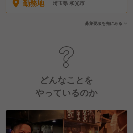
勤務地
期・冬期休暇、年末年始休
埼玉県 和光市
暇、産休・育休あり
募集要項を先にみる
どんなことを
やっているのか