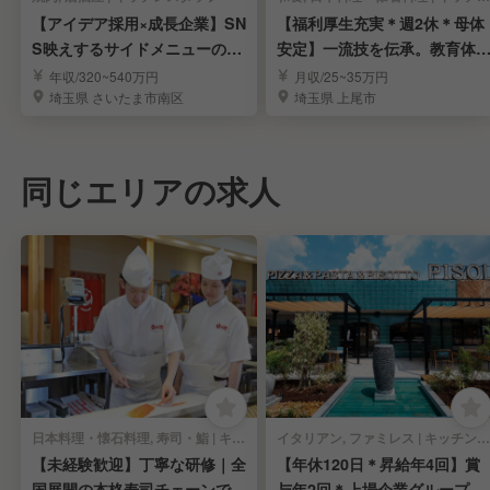
【アイデア採用×成長企業】SN
【福利厚生充実＊週2休＊母体
S映えするサイドメニューの発
安定】一流技を伝承。教育体
案も叶う環境！
万全で料理長目指す
年収/320~540万円
月収/25~35万円
埼玉県 さいたま市南区
埼玉県 上尾市
同じエリアの求人
日本料理・懐石料理, 寿司・鮨 | キッチンスタッフ
イタリアン, ファミレス | キッチンスタッフ
【未経験歓迎】丁寧な研修｜全
【年休120日＊昇給年4回】賞
国展開の本格寿司チェーンで寿
与年2回＊上場企業グループで