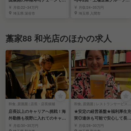
司職人を目指す！
料理長を募集
月収/22~34万円
月収/24~35万円
埼玉県 深谷市
埼玉県 入間市
藁家88 和光店のほかの求人
和食, 居酒屋 | 店長・店長候補
和食, 居酒屋 | レストランサービス・ホールスタッフ
店長以上のキャリアへ挑戦！海
★安定の経営基盤★福利厚生
外勤務も視野に入れてのキャリ
実◎連休も可能で安心して長
アアップの可能
働ける職場！
月収/30~35万円
月収/28~30万円
埼玉県 和光市
埼玉県 和光市