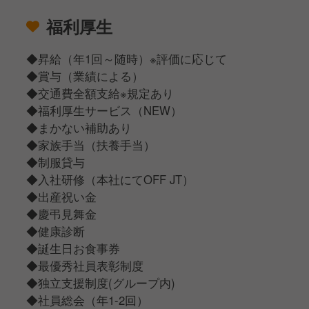
福利厚生
◆昇給（年1回～随時）※評価に応じて
◆賞与（業績による）
◆交通費全額支給※規定あり
◆福利厚生サービス（NEW）
◆まかない補助あり
◆家族手当（扶養手当）
◆制服貸与
◆入社研修（本社にてOFF JT）
◆出産祝い金
◆慶弔見舞金
◆健康診断
◆誕生日お食事券
◆最優秀社員表彰制度
◆独立支援制度(グループ内)
◆社員総会（年1-2回）