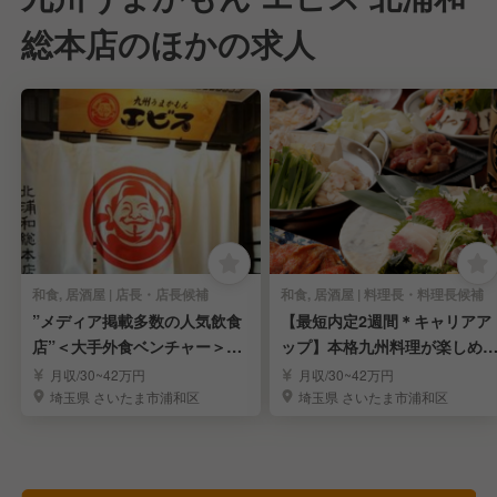
総本店のほかの求人
和食, 居酒屋 | 店長・店長候補
和食, 居酒屋 | 料理長・料理長候補
”メディア掲載多数の人気飲食
【最短内定2週間＊キャリアア
店”＜大手外食ベンチャー＞～
ップ】本格九州料理が楽しめ
店長候補を大募集～
居酒屋｜北浦和駅
月収/30~42万円
月収/30~42万円
埼玉県 さいたま市浦和区
埼玉県 さいたま市浦和区