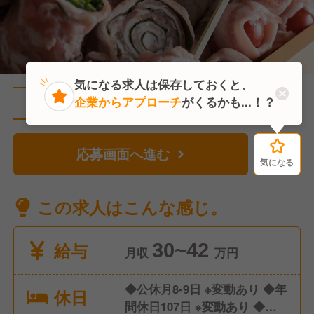
気になる求人は保存しておくと、
企業からアプローチ
がくるかも...！？
直近1人がこの求人を検討中
応募画面へ進む
気になる
気になる
この求人はこんな感じ。
給与
30~42
月収
万円
◆公休月8-9日 ※変動あり ◆年
休日
間休日107日 ※変動あり ◆有