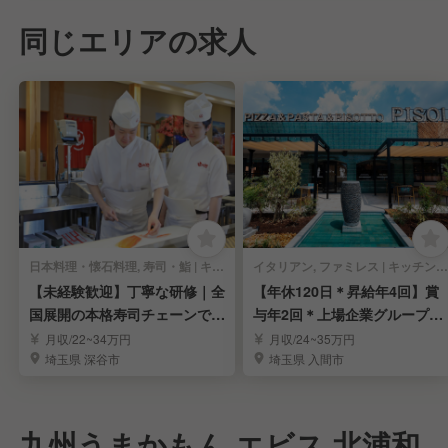
同じエリアの求人
日本料理・懐石料理, 寿司・鮨 | キッチンスタッフ
イタリアン, ファミレス | キッチンスタッフ
【未経験歓迎】丁寧な研修｜全
【年休120日＊昇給年4回】賞
国展開の本格寿司チェーンで寿
与年2回＊上場企業グループで
司職人を目指す！
料理長を募集
月収/22~34万円
月収/24~35万円
埼玉県 深谷市
埼玉県 入間市
九州うまかもん エビス 北浦和