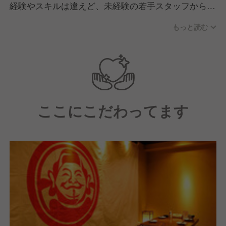
経験やスキルは違えど、未経験の若手スタッフから責
任者まで円滑にコミュニケーションをとり、のびのび
もっと読む
と働ける環境です！
未経験やアルバイトスタッフから責任者になったスタ
ッフも多数在籍しています。
また、独立支援のスキームにより、過去10年で50名
ここにこだわってます
以上の独立をサポートしています。
社内昇格から独立まで幅広いキャリアアップが可能な
環境です！