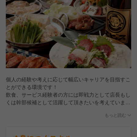
年間休日は業界TOPクラスの年間107日◎
個人の経験や考えに応じて幅広いキャリアを目指すこ
とができる環境です！
飲食、サービス経験者の方には即戦力として店長もし
くは幹部候補として活躍して頂きたいを考えていま
す！
もっと読む
その為、作業のみではなく店舗の総合的なマネージメ
ントやプロデュースもお任せしていく予定です。