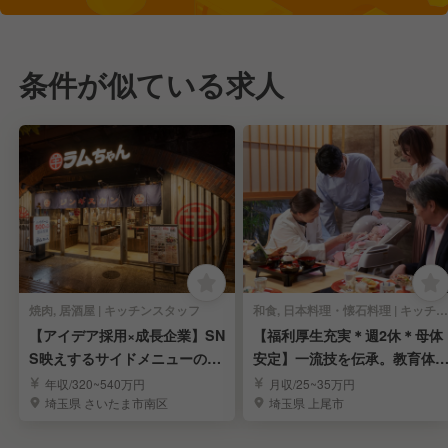
条件が似ている求人
焼肉, 居酒屋 | キッチンスタッフ
和食, 日本料理・懐石料理 | キッチンスタッフ
【アイデア採用×成長企業】SN
【福利厚生充実＊週2休＊母体
S映えするサイドメニューの発
安定】一流技を伝承。教育体
案も叶う環境！
万全で料理長目指す
年収/320~540万円
月収/25~35万円
埼玉県 さいたま市南区
埼玉県 上尾市