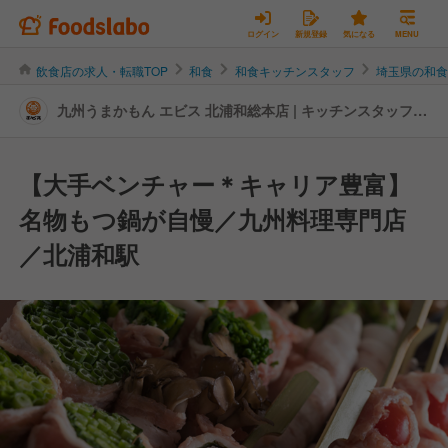
ログイン
新規登録
気になる
MENU
飲食店の求人・転職TOP
和食
和食キッチンスタッフ
埼玉県の和
九州うまかもん エビス 北浦和総本店 | キッチンスタッフの
転職・求人情報
【大手ベンチャー＊キャリア豊富】
名物もつ鍋が自慢／九州料理専門店
／北浦和駅