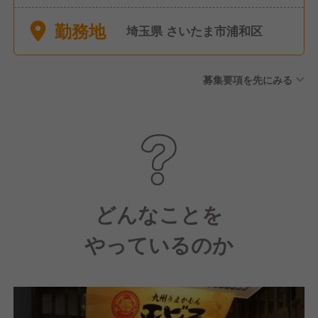
給休暇 ◆産休/育休 ◆介護休
勤務地
暇
埼玉県 さいたま市浦和区
募集要項を先にみる
どんなことを
やっているのか