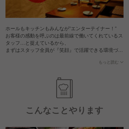
ホールもキッチンもみんなが”エンターテイナー！”
お客様の感動を呼ぶのは最前線で働いてくれているス
タッフ…と捉えているから、
まずはスタッフ全員が『笑顔』で活躍できる環境づく
りを徹底しています◎
もっと読む
GYROグループ統一の新評価制度で成果や経験、頑張
りを公平に評価し、スピード感をもって昇進昇格を目
指すことができます。
また、230店舗90業態を運営する弊社の管理により福
利厚生や労務環境も充実しており、経験問わず様々な
こんなことやります
方が安心して活躍できる環境です。
事業規模拡大により様々なキャリアアップ環境をご用
意しています。