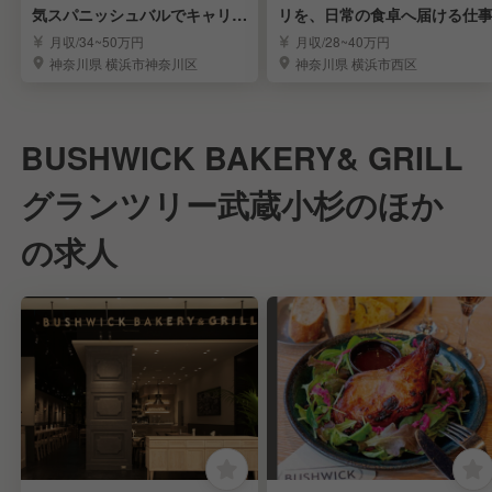
気スパニッシュバルでキャリア
リを、日常の食卓へ届ける仕
アップ
月収/34~50万円
月収/28~40万円
神奈川県 横浜市神奈川区
神奈川県 横浜市西区
BUSHWICK BAKERY& GRILL
グランツリー武蔵小杉のほか
の求人