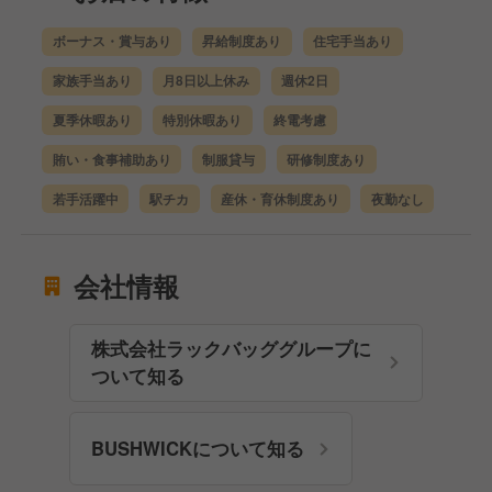
ボーナス・賞与あり
昇給制度あり
住宅手当あり
家族手当あり
月8日以上休み
週休2日
夏季休暇あり
特別休暇あり
終電考慮
賄い・食事補助あり
制服貸与
研修制度あり
若手活躍中
駅チカ
産休・育休制度あり
夜勤なし
会社情報
株式会社ラックバッググループに
ついて知る
BUSHWICKについて知る