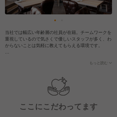
当社では幅広い年齢層の社員が在籍。チームワークを
重視しているので気さくで優しいスタッフが多く、わ
からないことは気軽に教えてもらえる環境です。
また、当社は離職率が低く、長期にわたって「楽しみ
もっと読む
ながら働ける」環境を目指しています。そのため、
「自分のやりたいことを極めたい！」という思いを持
ったスタッフも多いので、日々刺激を受けながら学び
を得られます！
ここにこだわってます