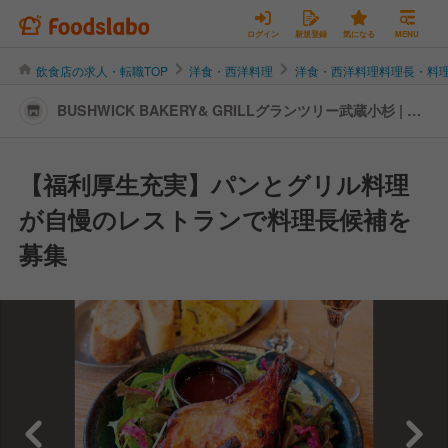
ログイン
新規登録
気になる
MENU
飲食店の求人・転職TOP
洋食・西洋料理
洋食・西洋料理料理長・料
BUSHWICK BAKERY& GRILLグランツリー武蔵小杉 | 料
理長・料理長候補の転職・求人情報
【福利厚生充実】パンとグリル料理
が自慢のレストランで料理長候補を
募集