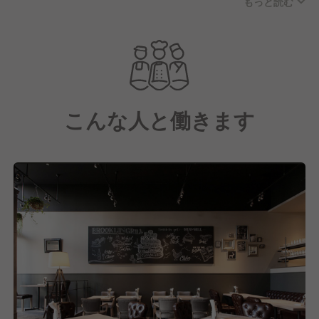
もっと読む
だいています。
メニューはハンバーグやお肉料理を中心にラインナッ
プ。また、フランス伝統の味を伝える「メゾンカイザ
ー」の木村周一郎氏によるパンを提供しており、特別
に開発された最高級の小麦粉やバターを使用し「料理
こんな人と働きます
に合うパン」を追求しました。