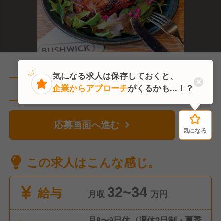
気になる求人は保存しておくと、
企業からアプローチ
がくるかも...！？
直近1人がこの求人を検討中
応募画面へ進む
気になる
気になる
この求人はこんな感じ。
給与
32~34
月収
万円
月8〜9日休（週休2日制・夏季