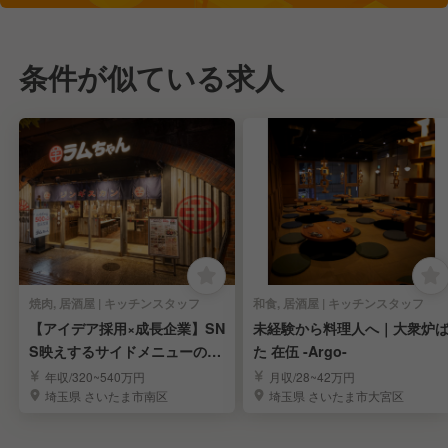
条件が似ている求人
焼肉, 居酒屋 | キッチンスタッフ
和食, 居酒屋 | キッチンスタッフ
【アイデア採用×成長企業】SN
未経験から料理人へ｜大衆炉
S映えするサイドメニューの発
た 在伍 -Argo-
案も叶う環境！
年収/320~540万円
月収/28~42万円
埼玉県 さいたま市南区
埼玉県 さいたま市大宮区