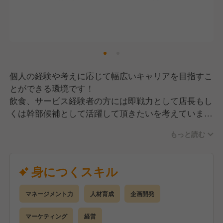
個人の経験や考えに応じて幅広いキャリアを目指すこ
とができる環境です！
飲食、サービス経験者の方には即戦力として店長もし
くは幹部候補として活躍して頂きたいを考えていま
す！
もっと読む
その為、作業のみではなく店舗の総合的なマネージメ
ントやプロデュースもお任せしていく予定です。
身につくスキル
【具体的には】
・調理（または補助）
マネージメント力
人材育成
企画開発
・仕込み
・ホール業務のサポート
マーケティング
経営