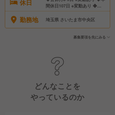
休日
間休日107日 ※変動あり ◆有
給休暇 ◆産休/育休 ◆介護休
勤務地
暇
埼玉県 さいたま市中央区
募集要項を先にみる
どんなことを
やっているのか