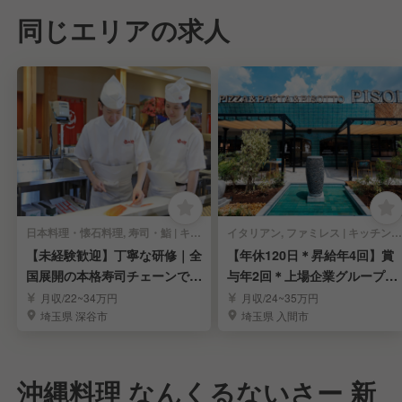
同じエリアの求人
日本料理・懐石料理, 寿司・鮨 | キッチンスタッフ
イタリアン, ファミレス | キッチンスタッフ
【未経験歓迎】丁寧な研修｜全
【年休120日＊昇給年4回】賞
国展開の本格寿司チェーンで寿
与年2回＊上場企業グループで
司職人を目指す！
料理長を募集
月収/22~34万円
月収/24~35万円
埼玉県 深谷市
埼玉県 入間市
沖縄料理 なんくるないさー 新