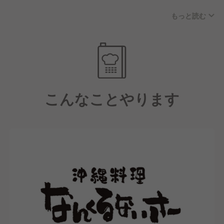
す！
もっと読む
GYROグループ統一の新評価制度で成果や経験、頑張
りを公平に評価し、スピード感をもって昇進昇格を目
指すことができます。
また、230店舗90業態を運営する弊社の管理により福
利厚生や労務環境も充実しており、経験問わず様々な
こんなことやります
方が安心して活躍できる環境です。
事業規模拡大により様々なキャリアアップ環境をご用
意しています。
年間休日は業界TOPクラスの年間107日◎