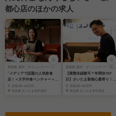
都心店のほかの求人
居酒屋, 創作・ダイニングバー | レストランサービス・ホールスタッフ
居酒屋, 創作・ダイニングバー | 店長・店長候補
”メディアで話題の人気飲食
【業態未経験可＊年間休107
店！＜大手外食ベンチャー＞～
日】さいたま新都心最寄り！
店長候補を大募集～
気の沖縄ダイニング
月収/30~42万円
月収/30~42万円
埼玉県 さいたま市中央区
埼玉県 さいたま市中央区