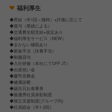
福利厚生
◆昇給（年1回～随時）※評価に応じて
◆賞与（業績による）
◆交通費全額支給※規定あり
◆福利厚生サービス（NEW）
◆まかない補助あり
◆家族手当（扶養手当）
◆制服貸与
◆入社研修（本社にてOFF JT）
◆出産祝い金
◆慶弔見舞金
◆健康診断
◆誕生日お食事券
◆最優秀社員表彰制度
◆独立支援制度(グループ内)
◆社員総会（年1-2回）