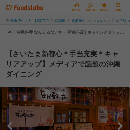
ログイン
新規登録
気になる
MENU
飲食店の求人・転職TOP
居酒屋
居酒屋キッチンスタッフ
埼玉県
沖縄料理 なんくるないさー 新都心店 | キッチンスタッフの
転職・求人情報
【さいたま新都心＊手当充実＊キャ
リアアップ】メディアで話題の沖縄
ダイニング