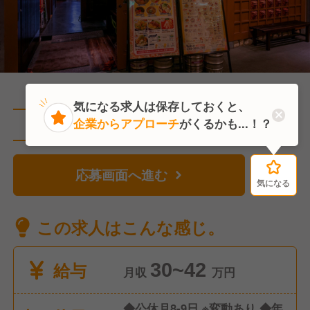
気になる求人は保存しておくと、
企業からアプローチ
がくるかも...！？
直近1人がこの求人を検討中
応募画面へ進む
気になる
気になる
この求人はこんな感じ。
給与
30~42
月収
万円
◆公休月8-9日 ※変動あり ◆年