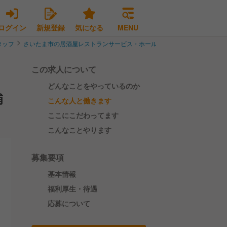
ログイン
新規登録
気になる
MENU
タッフ
さいたま市の居酒屋レストランサービス・ホールスタッフ
さいたま市中
この求人について
どんなことをやっているのか
補
こんな人と働きます
ここにこだわってます
こんなことやります
募集要項
基本情報
福利厚生・待遇
応募について