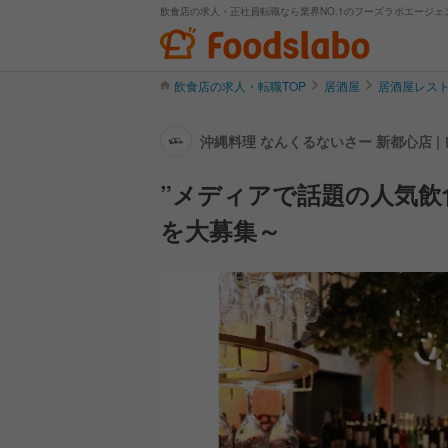
飲食店の求人・正社員転職なら業界NO.1のフーズラボエージェ
飲食店の求人・転職TOP
居酒屋
居酒屋レス
沖縄料理 なんくるないさー 新都心店 
”メディアで話題の人気飲
を大募集～