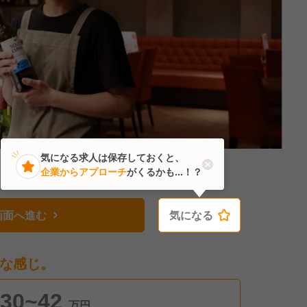
気になる求人は保存しておくと、
企業からアプローチ
がくるかも...！？
画面へ進む
気になる
気になる
な感じ。
30~42
万円