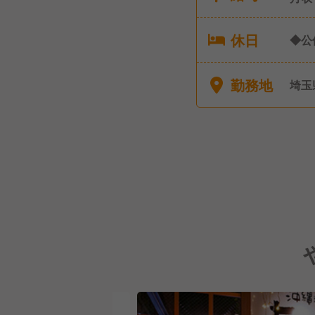
休日
◆公
り 
勤務地
埼玉