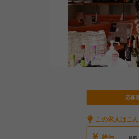
応募
この求人はこん
給与
月収