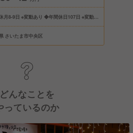
休月8-9日 ※変動あり ◆年間休日107日 ※変動あ
◆有給休暇 ◆産休/育休 ◆介護休暇
県 さいたま市中央区
どんなことを
やっているのか