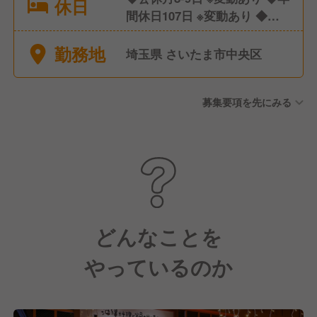
休日
間休日107日 ※変動あり ◆有
給休暇 ◆産休/育休 ◆介護休
勤務地
暇
埼玉県 さいたま市中央区
募集要項を先にみる
どんなことを
やっているのか