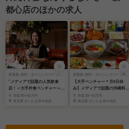
都心店のほかの求人
居酒屋, 創作・ダイニングバー | レストランサービス・ホールスタッフ
居酒屋, 創作・ダイニングバー | 料理長・料理長候補
”メディアで話題の人気飲食
【大手ベンチャー＊月9日休
店！＜大手外食ベンチャー＞～
み】メディアで話題の沖縄料
店長候補を大募集～
店！｜さいたま新都心
月収/30~42万円
月収/30~42万円
埼玉県 さいたま市中央区
埼玉県 さいたま市中央区