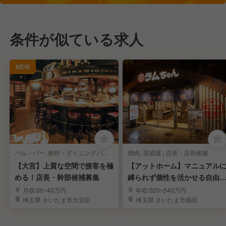
条件が似ている求人
NEW
バル・バー, 創作・ダイニングバー | 店長・店長候補
焼肉, 居酒屋 | 店長・店長候補
【大宮】上質な空間で接客を極
【アットホーム】マニュアル
める！店長・幹部候補募集
縛られず個性を活かせる自由
接客スタイル♪
月収/30~45万円
年収/320~540万円
埼玉県 さいたま市大宮区
埼玉県 さいたま市南区