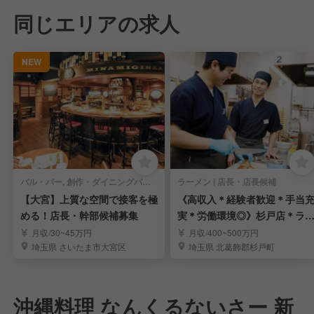
同じエリアの求人
NEW
バル・バー, 創作・ダイニングバー | 店長・店長候補
ラーメン | 店長・店長候補
【大宮】上質な空間で接客を極
《高収入＊経験者歓迎＊手当
める！店長・幹部候補募集
実＊労働環境◎》杉戸店＊ラ
メンの店長候補募集
月収/30~45万円
月収/400~500万円
埼玉県 さいたま市大宮区
埼玉県 北葛飾郡杉戸町
沖縄料理 なんくるないさー 新