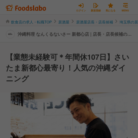
ログイン
新規登録
気になる
MENU
飲食店の求人・転職TOP
居酒屋
居酒屋店長・店長候補
埼玉県の
沖縄料理 なんくるないさー 新都心店 | 店長・店長候補の転
職・求人情報
【業態未経験可＊年間休107日】さい
たま新都心最寄り！人気の沖縄ダイ
ニング