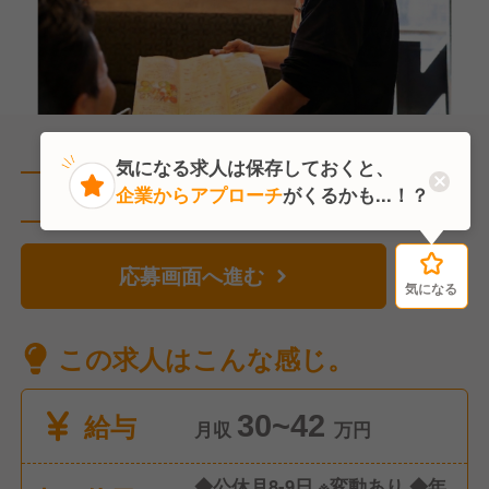
気になる求人は保存しておくと、
企業からアプローチ
がくるかも...！？
直近1人がこの求人を検討中
応募画面へ進む
気になる
気になる
この求人はこんな感じ。
給与
30~42
月収
万円
◆公休月8-9日 ※変動あり ◆年