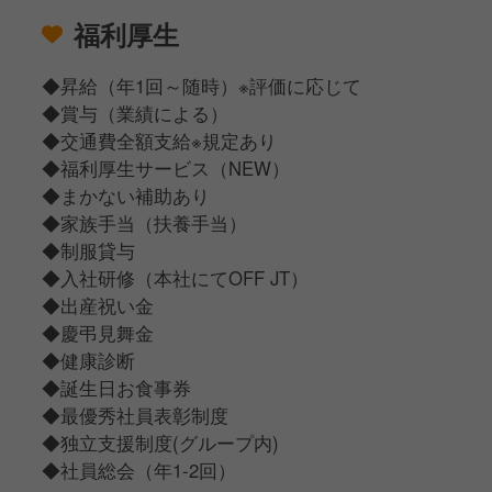
福利厚生
◆昇給（年1回～随時）※評価に応じて
◆賞与（業績による）
◆交通費全額支給※規定あり
◆福利厚生サービス（NEW）
◆まかない補助あり
◆家族手当（扶養手当）
◆制服貸与
◆入社研修（本社にてOFF JT）
◆出産祝い金
◆慶弔見舞金
◆健康診断
◆誕生日お食事券
◆最優秀社員表彰制度
◆独立支援制度(グループ内)
◆社員総会（年1-2回）