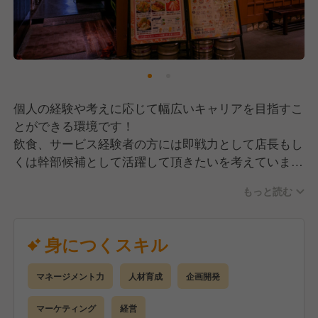
個人の経験や考えに応じて幅広いキャリアを目指すこ
とができる環境です！
飲食、サービス経験者の方には即戦力として店長もし
くは幹部候補として活躍して頂きたいを考えていま
す！
もっと読む
その為、作業のみではなく店舗の総合的なマネージメ
ントやプロデュースもお任せしていく予定です。
身につくスキル
【具体的には】
・ホール接客
マネージメント力
人材育成
企画開発
・店舗マネジメント
・採用
マーケティング
経営