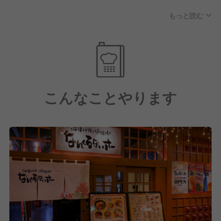
す！
もっと読む
GYROグループ統一の新評価制度で成果や経験、頑張
りを公平に評価し、スピード感をもって昇進昇格を目
指すことができます。
また、230店舗90業態を運営する弊社の管理により福
利厚生や労務環境も充実しており、経験問わず様々な
こんなことやります
方が安心して活躍できる環境です。
事業規模拡大により様々なキャリアアップ環境をご用
意しています。
年間休日は業界TOPクラスの年間107日◎