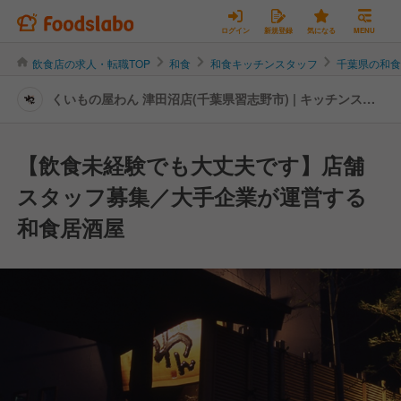
ログイン
新規登録
気になる
MENU
飲食店の求人・転職TOP
和食
和食キッチンスタッフ
千葉県の和
くいもの屋わん 津田沼店(千葉県習志野市) | キッチンスタ
ッフの転職・求人情報
【飲食未経験でも大丈夫です】店舗
スタッフ募集／大手企業が運営する
和食居酒屋