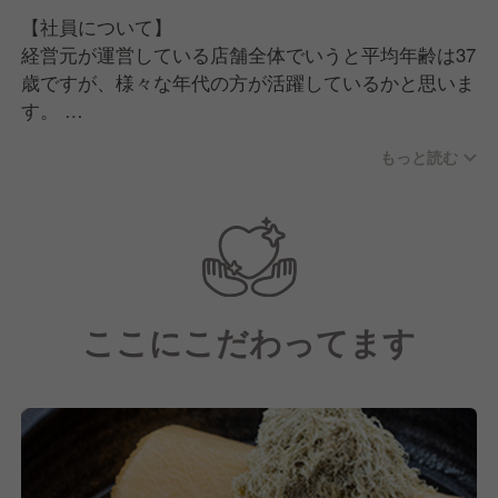
【社員について】
経営元が運営している店舗全体でいうと平均年齢は37
歳ですが、様々な年代の方が活躍しているかと思いま
す。
また、当社には様々な業態経験者がいる中で、飲食未
もっと読む
経験の方も活躍しているところが特徴の一つです。
【職場について】
一人ひとり自分らしく、自由に、やりがいを感じて働
ける雰囲気づくりを心がけています。
チームワークを意識し、"しあわせ"を追求すること
ここにこだわってます
で、自分自身ではなく一緒に働く仲間にも、そしてお
客様にも"しあわせ"が広がっていくと考えています。