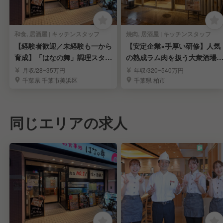
和食, 居酒屋 | キッチンスタッフ
焼肉, 居酒屋 | キッチンスタッフ
【経験者歓迎／未経験も一から
【安定企業×手厚い研修】人気
育成】「はなの舞」調理スタッ
の熟成ラム肉を扱う大衆酒場
フ
キッチンデビュー！
月収/28~35万円
年収/320~540万円
千葉県 千葉市美浜区
千葉県 柏市
同じエリアの求人