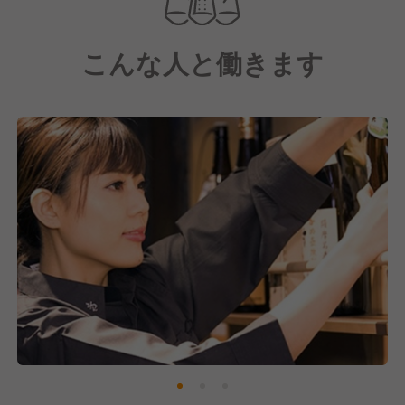
はの昔ながらの和食・モダンな創作料理を提供。
店舗ごとで考えたオリジナルメニューもあるので、お
こんな人と働きます
客様がいつ来ても楽しんでいただける豊富なメニュー
も強みの一つです。
おかげさまで売上も好調！
今後も多くの方にご支持いただけるようにおもてなし
の心を忘れず、そしてブラッシュアップを図っていき
ます。
そのために現在は、新しい仲間を募集中です！