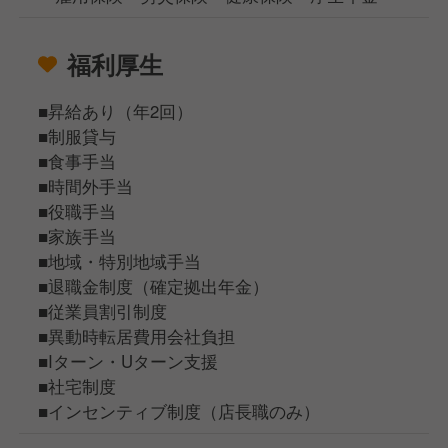
福利厚生
■昇給あり（年2回）
■制服貸与
■食事手当
■時間外手当
■役職手当
■家族手当
■地域・特別地域手当
■退職金制度（確定拠出年金）
■従業員割引制度
■異動時転居費用会社負担
■Iターン・Uターン支援
■社宅制度
■インセンティブ制度（店長職のみ）