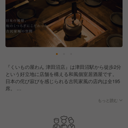
『くいもの屋わん 津田沼店』は津田沼駅から徒歩2分
という好立地に店舗を構える和風個室居酒屋です。
日本の侘び寂びを感じられる古民家風の店内は全195
席。
2名から最大60名まで入る個室を完備しているので普
もっと読む
段の飲み会から大型宴会、女子会やデートなど様々な
シーンでご利用いただいます。
料理は居酒屋の定番から、「くいもの屋わん」ならで