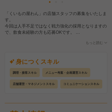
「くいもの屋わん」の店舗スタッフの募集をいたしま
す。
今回は人手不足ではなく戦力強化の採用となりますの
で、飲食未経験の方も応募OKです。
もっと読む
まずは調理・接客業務をお願いしていきます。
経験にあわせてお仕事をお任せしますので、徐々にで
きることを増やしていきましょう！
身につくスキル
慣れてきたら後輩やアルバイトさんのフォローもお願
いしていきますが、ゆくゆくは店長を目指していただ
調理・接客スキル
メニュー考案・企画運営スキル
きたいので、
数字面含めた店舗運営業務にも携わっていただけたら
店舗運営・マネジメントスキル
コミュニケーションスキル
と思います。
そして、「くいもの屋わん」はチェーン店ではありま
すが、各店舗の個性を大事にしています。