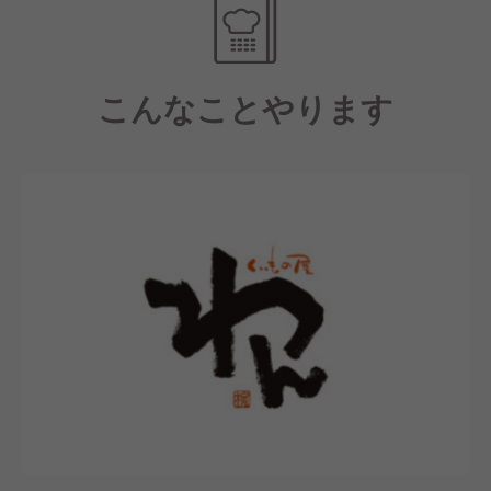
のです。
【労働環境について】
こんなことやります
""""休める環境のある飲食店""""といえるように1店舗
につき2人以上の社員を配属し、交代で休みが取れる
環境づくりをおこなっています。
そこで現在の公休取得率は96%までになっており、店
舗同士のチームワークで人員調整をしていきながら確
実に休みが取れる環境づくりを目指しています。
また、勤務地に関しても家庭の事情や新しいエリアで
挑戦したいなど、できる限り考慮をしています。
もちろん、Iターン・Uターン勤務も大歓迎です。