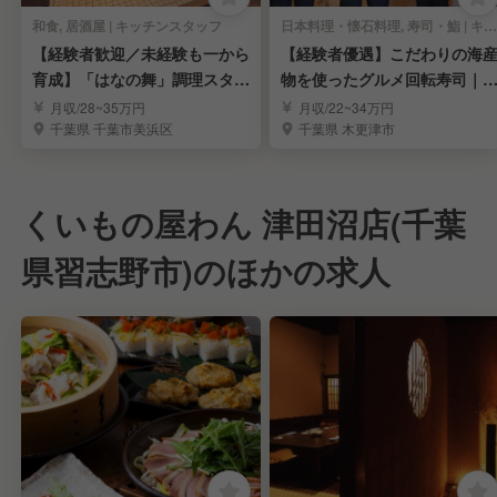
和食, 居酒屋 | キッチンスタッフ
日本料理・懐石料理, 寿司・鮨 | キッチンスタッフ
【経験者歓迎／未経験も一から
【経験者優遇】こだわりの海
育成】「はなの舞」調理スタッ
物を使ったグルメ回転寿司｜
フ
験を活かせる環境
月収/28~35万円
月収/22~34万円
千葉県 千葉市美浜区
千葉県 木更津市
くいもの屋わん 津田沼店(千葉
県習志野市)のほかの求人