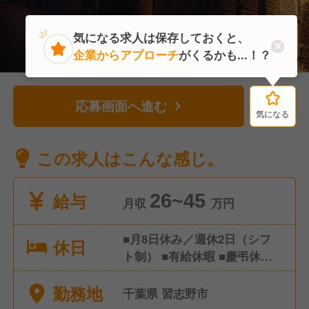
気になる求人は保存しておくと、
企業からアプローチ
がくるかも...！？
応募画面へ進む
気になる
気になる
この求人はこんな感じ。
給与
26~45
月収
万円
■月8日休み／週休2日（シフ
休日
ト制） ■有給休暇 ■慶弔休暇
■産前産後休暇 ■育児休暇 ■そ
勤務地
の他 特別休暇など
千葉県 習志野市