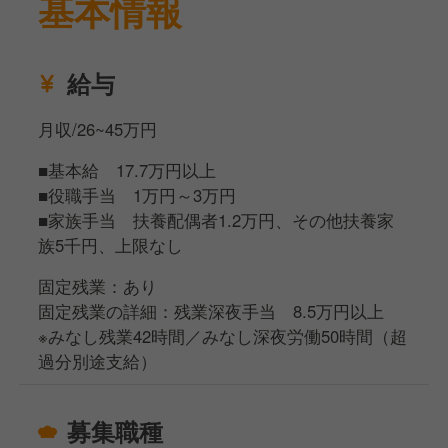
基本情報
料理が好き・得意だったら経験・技術を活かしたオリ
ジナルメニューなんかも提案できます！
だからこそあなたの経験、そして個性が存分に発揮で
給与
きる環境かと思いますので、ぜひ一緒にお店を盛り上
げていきませんか？
月収/26~45万円
■基本給 17.7万円以上
■役職手当 1万円～3万円
■家族手当 扶養配偶者1.2万円、その他扶養家
族5千円、上限なし
固定残業：あり
固定残業の詳細：残業深夜手当 8.5万円以上
※みなし残業42時間／みなし深夜労働50時間（超
過分別途支給）
募集職種