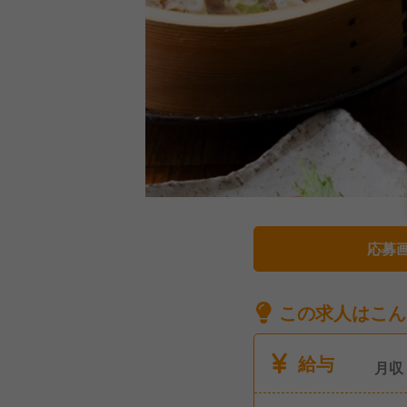
応募
この求人はこん
給与
月収