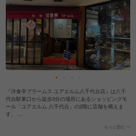
『洋食亭ブラームス ユアエルム八千代台店』は八千
代台駅東口から徒歩3分の場所にあるショッピングモ
ール「ユアエルム 八千代台」の2階に店舗を構えま
す。
地元に愛されるお店を目指し「親から子へ、そのまた
もっと読む
孫へ」をコンセプトに、懐かしい洋食を提供していま