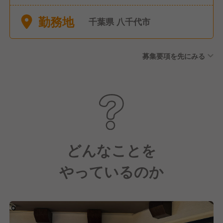
休暇 ■産前産後休暇 ■育児休
勤務地
暇 ■有給休暇
千葉県 八千代市
募集要項を先にみる
どんなことを
やっているのか