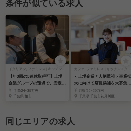
条件が似ている求人
イタリアン, ファミレス | キッチンスタッフ
カフェ, ファミレス | キッチンスタッフ
【年3回の5連休取得可】上場
＜上場企業＊人柄重視＞事業
企業グループの環境で、安定し
大に向けて店長候補を大募集
たキャリアアップ！
｜福利厚生充実
月収/24~35万円
月収/25~29万円
千葉県 柏市
千葉県 千葉市花見川区
同じエリアの求人