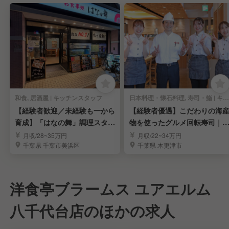
和食, 居酒屋 | キッチンスタッフ
日本料理・懐石料理, 寿司・鮨 | キッチンスタッフ
【経験者歓迎／未経験も一から
【経験者優遇】こだわりの海
育成】「はなの舞」調理スタッ
物を使ったグルメ回転寿司｜
フ
験を活かせる環境
月収/28~35万円
月収/22~34万円
千葉県 千葉市美浜区
千葉県 木更津市
洋食亭ブラームス ユアエルム
八千代台店のほかの求人