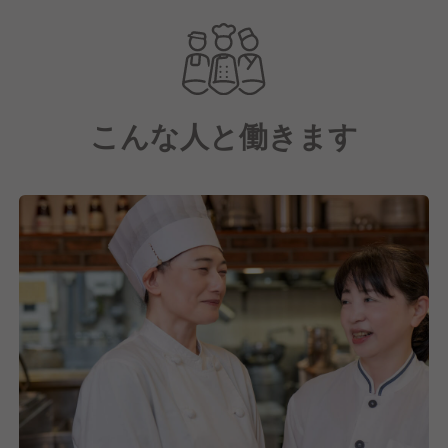
す。
また、お店の規模を大きくしていないので、お客様と
の距離が近いのも特徴の一つです。
開業から現在、おかげさまで常連様も含めて多くのお
こんな人と働きます
客様に支えられています。
今後も洋食亭ブラームス ユアエルム八千代台店をご
贔屓にしていただけるように、そしてもっともっと多
くの方々にブラームスのファンになっていただけるよ
うに日々営業中です！