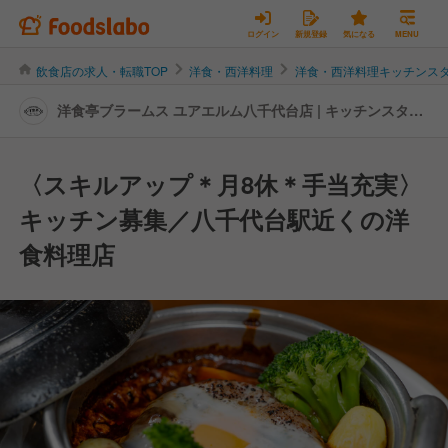
ログイン
新規登録
気になる
MENU
飲食店の求人・転職TOP
洋食・西洋料理
洋食・西洋料理キッチンス
洋食亭ブラームス ユアエルム八千代台店 | キッチンスタッ
フの転職・求人情報
〈スキルアップ＊月8休＊手当充実〉
キッチン募集／八千代台駅近くの洋
食料理店