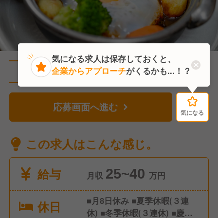
気になる求人は保存しておくと、
企業からアプローチ
がくるかも...！？
直近3人がこの求人を検討中
応募画面へ進む
気になる
気になる
この求人はこんな感じ。
給与
25~40
月収
万円
■月8日休み ■夏季休暇(３連
休日
休) ■冬季休暇(３連休) ■慶弔