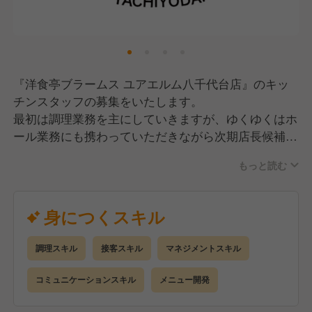
『洋食亭ブラームス ユアエルム八千代台店』のキッ
チンスタッフの募集をいたします。
最初は調理業務を主にしていきますが、ゆくゆくはホ
ール業務にも携わっていただきながら次期店長候補を
目指していただければと思います！
もっと読む
まずは、それぞれの経験レベルに応じて仕事をお任せ
します。
身につくスキル
未経験・経験の浅い方には丁寧な指導でスキルアップ
をサポート！
調理スキル
接客スキル
マネジメントスキル
経験者の方にはメニュー開発など豊富な経験とスキル
を存分に発揮できる環境があります。
コミュニケーションスキル
メニュー開発
あなたの力を活かして”町の洋食屋”として愛される素