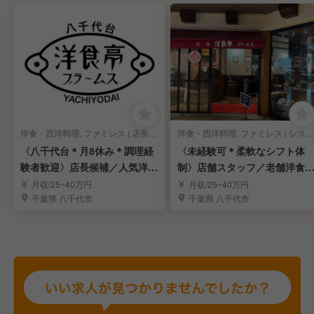
洋食・西洋料理, ファミレス | 店長・店長候補
洋食・西洋料理, ファミレス | レストランサービス・ホールスタッフ
〈八千代台＊月8休み＊調理経
〈未経験可＊柔軟なシフト体
験者歓迎〉店長候補／人気洋食
制〉店舗スタッフ／老舗洋食
店「ブラームス」
の姉妹店｜八千代台
月収/25~40万円
月収/25~40万円
千葉県 八千代市
千葉県 八千代市