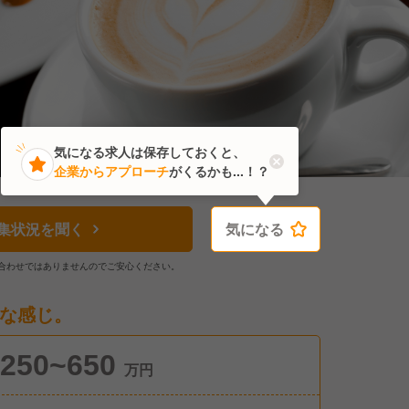
気になる求人は保存しておくと、
企業からアプローチ
がくるかも...！？
集状況を聞く
気になる
気になる
合わせではありませんのでご安心ください。
な感じ。
250~650
万円