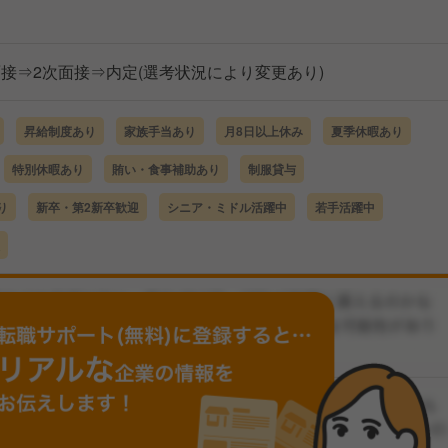
面接⇒2次面接⇒内定(選考状況により変更あり)
昇給制度あり
家族手当あり
月8日以上休み
夏季休暇あり
特別休暇あり
賄い・食事補助あり
制服貸与
り
新卒・第2新卒歓迎
シニア・ミドル活躍中
若手活躍中